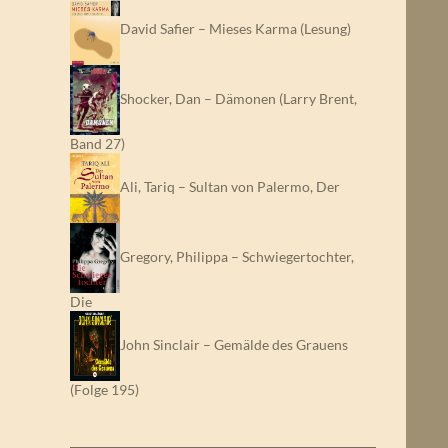
David Safier – Mieses Karma (Lesung)
Shocker, Dan – Dämonen (Larry Brent,
Band 27)
Ali, Tariq – Sultan von Palermo, Der
Gregory, Philippa – Schwiegertochter,
Die
John Sinclair – Gemälde des Grauens
(Folge 195)