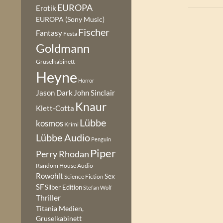
EUROPA
Erotik
EUROPA (Sony Music)
Fischer
Fantasy
Festa
Goldmann
Gruselkabinett
Heyne
Horror
Jason Dark
John Sinclair
Knaur
Klett-Cotta
Lübbe
kosmos
Krimi
Lübbe Audio
Penguin
Piper
Perry Rhodan
Random House Audio
Rowohlt
Sex
Science Fiction
SF
Silber Edition
Stefan Wolf
Thriller
Titania Medien,
Gruselkabinett