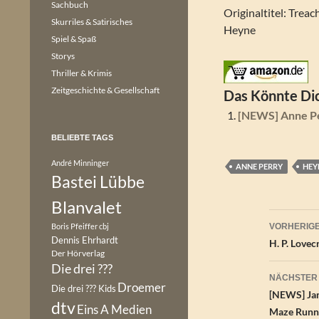
Sachbuch
Originaltitel: Treac
Skurriles & Satirisches
Heyne
Spiel & Spaß
Storys
Thriller & Krimis
Zeitgeschichte & Gesellschaft
Das Könnte Dic
[NEWS] Anne Pe
BELIEBTE TAGS
André Minninger
ANNE PERRY
HEY
Bastei Lübbe
Blanvalet
Beitr
Boris Pfeiffer
cbj
VORHERIGE
Dennis Ehrhardt
H. P. Lovec
Der Hörverlag
Die drei ???
NÄCHSTER
Droemer
Die drei ??? Kids
[NEWS] Jam
dtv
Eins A Medien
Maze Runne