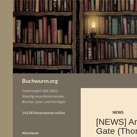
Zum
Inhalt
springen
Buchwurm.org
Geist ist geil! Seit 2002 –
Ständig neue Rezensionen,
Bücher, Lese- und Hörtipps
14238 Rezensionen online
NEWS
[NEWS] An
Gate (Thom
Abenteuer