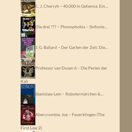
C. J. Cherryh – 40.000 in Gehenna. Ein…
Die drei ??? – Phonophobia – Sinfonie…
J. G. Ballard – Der Garten der Zeit. Die…
Professor van Dusen 6 – Die Perlen der
Kali
Stanislaw Lem – Robotermärchen &…
Abercrombie, Joe – Feuerklingen (The
First Law 2)