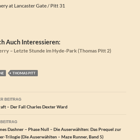
hery at Lancaster Gate / Pitt 31
h Auch Interessieren:
rry – Letzte Stunde im Hyde-Park (Thomas Pitt 2)
NE
THOMAS PITT
agsnavigation
R BEITRAG
raft – Der Fall Charles Dexter Ward
 BEITRAG
es Dashner – Phase Null – Die Auserwählten: Das Prequel zur
r-Trilogie (Die Auserwählten – Maze Runner, Band 5)