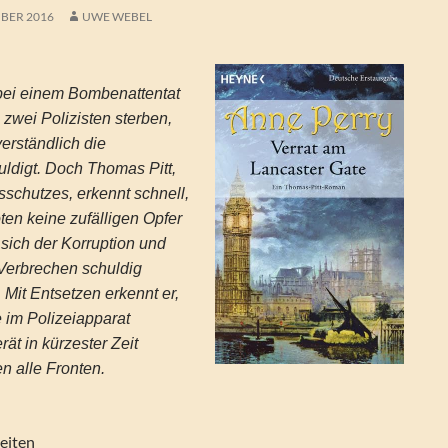
BER 2016
UWE WEBEL
bei einem Bombenattentat
zwei Polizisten sterben,
erständlich die
ldigt. Doch Thomas Pitt,
sschutzes, erkennt schnell,
ten keine zufälligen Opfer
 sich der Korruption und
Verbrechen schuldig
Mit Entsetzen erkennt er,
 im Polizeiapparat
ät in kürzester Zeit
n alle Fronten.
eiten