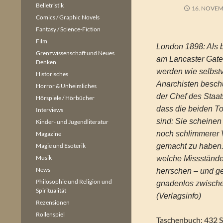
Belletristik
16. NOVEM
Comics / Graphic Novels
Fantasy / Science-Fiction
Film
London 1898: Als 
Grenzwissenschaft und Neues
am Lancaster Gate 
Denken
werden wie selbstv
Historisches
Anarchisten beschu
Horror & Unheimliches
der Chef des Staat
Hörspiele / Hörbücher
dass die beiden To
Interviews
sind: Sie scheinen
Kinder- und Jugendliteratur
noch schlimmerer 
Magazine
Magie und Esoterik
gemacht zu haben. 
Musik
welche Missstände
News
herrschen – und ger
Philosophie und Religion und
gnadenlos zwische
Spiritualität
(Verlagsinfo)
Rezensionen
Rollenspiel
Taschenbuch: 432 S