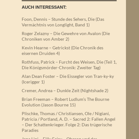
AUCH INTERESSANT:
Foon, Dennis – Stunde des Sehers, Die (Das
Vermächtnis von Longlight, Band 1)
Roger Zelazny – Die Gewehre von Avalon (Die
Chroniken von Amber 2)
Kevin Hearne – Getrickst (Die Chronik des
eisernen Druiden 4)
Rothfuss, Patrick – Furcht des Weisen, Die (Teil 1,
Die Königsmörder-Chronik: Zweiter Tag)
Alan Dean Foster – Die Eissegler von Tran-ky-ky
(Icerigger 1)
Cremer, Andrea – Dunkle Zeit (Nightshade 2)
Brian Freeman – Robert Ludlum’s The Bourne
Evolution (Jason Bourne 15)
Plischke, Thomas / Christiansen, Ole / Nigiani,
Patricia / Portland, A. D. – Sacred 2: Fallen Angel
– Der Schattenkrieger. Folge 2: Das trügerische
Paradies
Jana Lini – Filly Fairy – Oberon und das