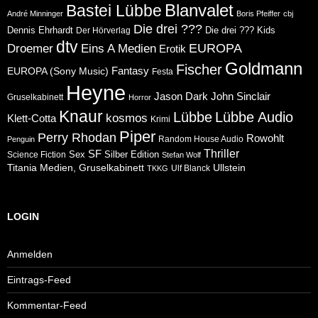
Blanvalet
Bastei Lübbe
André Minninger
Boris Pfeiffer
cbj
Die drei ???
Dennis Ehrhardt
Die drei ??? Kids
Der Hörverlag
dtv
Eins A Medien
EUROPA
Droemer
Erotik
Goldmann
Fischer
Fantasy
EUROPA (Sony Music)
Festa
Heyne
Jason Dark
John Sinclair
Gruselkabinett
Horror
Knaur
Lübbe
Lübbe Audio
kosmos
Klett-Cotta
Krimi
Piper
Perry Rhodan
Rowohlt
Random House Audio
Penguin
Thriller
SF
Sex
Silber Edition
Science Fiction
Stefan Wolf
Ullstein
Titania Medien, Gruselkabinett
Ulf Blanck
TKKG
LOGIN
Anmelden
Eintrags-Feed
Kommentar-Feed