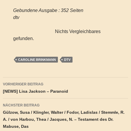
Gebundene Ausgabe : 352 Seiten
dtv
Nichts Vergleichbares
gefunden.
CAROLINE BRINKMANN
DTV
Beitragsnavigation
VORHERIGER BEITRAG
[NEWS] Lisa Jackson – Paranoid
NÄCHSTER BEITRAG
Gülzow, Susa / Klingler, Walter / Fodor, Ladislas / Stemmle, R.
A. / von Harbou, Thea / Jacques, N. – Testament des Dr.
Mabuse, Das