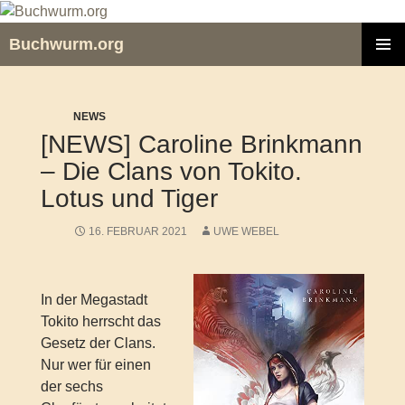
Zum
Inhalt
Buchwurm.org
springen
PRIMÄR
MENÜ
NEWS
[NEWS] Caroline Brinkmann
– Die Clans von Tokito.
Lotus und Tiger
16. FEBRUAR 2021
UWE WEBEL
In der Megastadt
Tokito herrscht das
Gesetz der Clans.
Nur wer für einen
der sechs