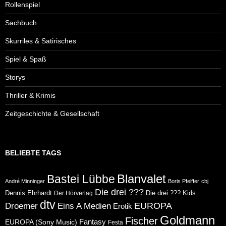
Rollenspiel
Sachbuch
Skurriles & Satirisches
Spiel & Spaß
Storys
Thriller & Krimis
Zeitgeschichte & Gesellschaft
BELIEBTE TAGS
Blanvalet
Bastei Lübbe
André Minninger
Boris Pfeiffer
cbj
Die drei ???
Dennis Ehrhardt
Die drei ??? Kids
Der Hörverlag
dtv
Eins A Medien
EUROPA
Droemer
Erotik
Goldmann
Fischer
Fantasy
EUROPA (Sony Music)
Festa