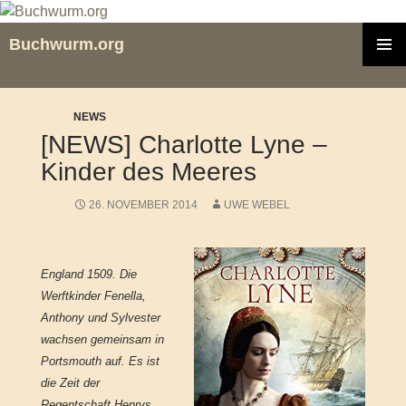
Zum
Inhalt
Buchwurm.org
springen
PRIMÄR
MENÜ
NEWS
[NEWS] Charlotte Lyne –
Kinder des Meeres
26. NOVEMBER 2014
UWE WEBEL
England 1509. Die
Werftkinder Fenella,
Anthony und Sylvester
wachsen gemeinsam in
Portsmouth auf. Es ist
die Zeit der
Regentschaft Henrys