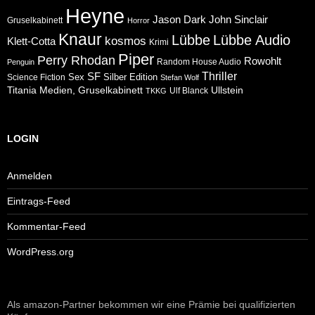
Heyne
Jason Dark
John Sinclair
Gruselkabinett
Horror
Knaur
Lübbe
Lübbe Audio
kosmos
Klett-Cotta
Krimi
Piper
Perry Rhodan
Rowohlt
Random House Audio
Penguin
Thriller
SF
Sex
Silber Edition
Science Fiction
Stefan Wolf
Ullstein
Titania Medien, Gruselkabinett
Ulf Blanck
TKKG
LOGIN
Anmelden
Eintrags-Feed
Kommentar-Feed
WordPress.org
Als amazon-Partner bekommen wir eine Prämie bei qualifizierten