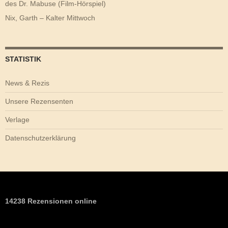
des Dr. Mabuse (Film-Hörspiel)
Nix, Garth – Kalter Mittwoch
STATISTIK
News & Rezis
Unsere Rezensenten
Verlage
Datenschutzerklärung
14238 Rezensionen online