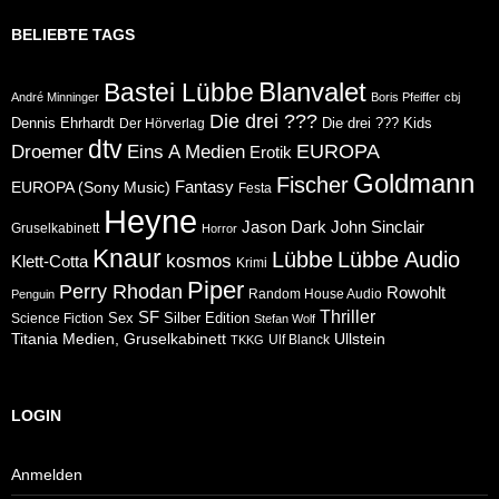
BELIEBTE TAGS
Blanvalet
Bastei Lübbe
André Minninger
Boris Pfeiffer
cbj
Die drei ???
Dennis Ehrhardt
Die drei ??? Kids
Der Hörverlag
dtv
Eins A Medien
EUROPA
Droemer
Erotik
Goldmann
Fischer
Fantasy
EUROPA (Sony Music)
Festa
Heyne
Jason Dark
John Sinclair
Gruselkabinett
Horror
Knaur
Lübbe
Lübbe Audio
kosmos
Klett-Cotta
Krimi
Piper
Perry Rhodan
Rowohlt
Random House Audio
Penguin
Thriller
SF
Sex
Silber Edition
Science Fiction
Stefan Wolf
Ullstein
Titania Medien, Gruselkabinett
Ulf Blanck
TKKG
LOGIN
Anmelden