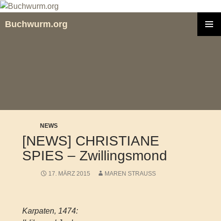
Zum
Inhalt
Buchwurm.org
springen
PRIMÄR
MENÜ
NEWS
[NEWS] CHRISTIANE
SPIES – Zwillingsmond
17. MÄRZ 2015
MAREN STRAUSS
Karpaten, 1474: