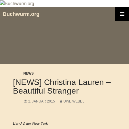
Zum
Inhalt
Buchwurm.org
springen
PRIMÄR
MENÜ
NEWS
[NEWS] Christina Lauren –
Beautiful Stranger
2. JANUAR 2015
UWE WEBEL
Band 2 der New York