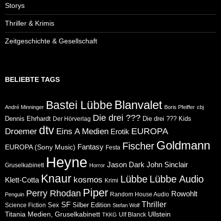
Storys
Thriller & Krimis
Zeitgeschichte & Gesellschaft
BELIEBTE TAGS
Blanvalet
Bastei Lübbe
André Minninger
Boris Pfeiffer
cbj
Die drei ???
Dennis Ehrhardt
Die drei ??? Kids
Der Hörverlag
dtv
Eins A Medien
EUROPA
Droemer
Erotik
Goldmann
Fischer
Fantasy
EUROPA (Sony Music)
Festa
Heyne
Jason Dark
John Sinclair
Gruselkabinett
Horror
Knaur
Lübbe
Lübbe Audio
kosmos
Klett-Cotta
Krimi
Piper
Perry Rhodan
Rowohlt
Random House Audio
Penguin
Thriller
SF
Sex
Silber Edition
Science Fiction
Stefan Wolf
Ullstein
Titania Medien, Gruselkabinett
Ulf Blanck
TKKG