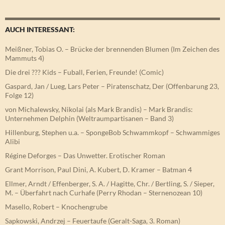
AUCH INTERESSANT:
Meißner, Tobias O. – Brücke der brennenden Blumen (Im Zeichen des
Mammuts 4)
Die drei ??? Kids – Fuball, Ferien, Freunde! (Comic)
Gaspard, Jan / Lueg, Lars Peter – Piratenschatz, Der (Offenbarung 23,
Folge 12)
von Michalewsky, Nikolai (als Mark Brandis) – Mark Brandis:
Unternehmen Delphin (Weltraumpartisanen – Band 3)
Hillenburg, Stephen u.a. – SpongeBob Schwammkopf – Schwammiges
Alibi
Régine Deforges – Das Unwetter. Erotischer Roman
Grant Morrison, Paul Dini, A. Kubert, D. Kramer – Batman 4
Ellmer, Arndt / Effenberger, S. A. / Hagitte, Chr. / Bertling, S. / Sieper,
M. – Überfahrt nach Curhafe (Perry Rhodan – Sternenozean 10)
Masello, Robert – Knochengrube
Sapkowski, Andrzej – Feuertaufe (Geralt-Saga, 3. Roman)