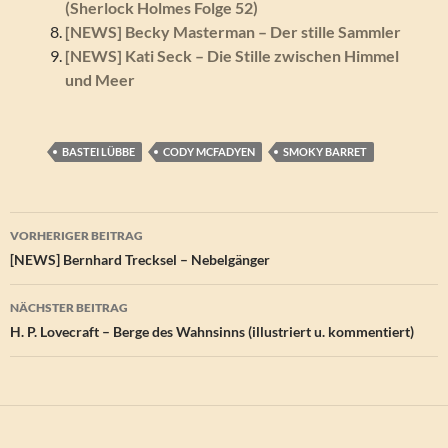
(Sherlock Holmes Folge 52)
[NEWS] Becky Masterman – Der stille Sammler
[NEWS] Kati Seck – Die Stille zwischen Himmel
und Meer
BASTEI LÜBBE
CODY MCFADYEN
SMOKY BARRET
Beitragsnavigation
VORHERIGER BEITRAG
[NEWS] Bernhard Trecksel – Nebelgänger
NÄCHSTER BEITRAG
H. P. Lovecraft – Berge des Wahnsinns (illustriert u. kommentiert)