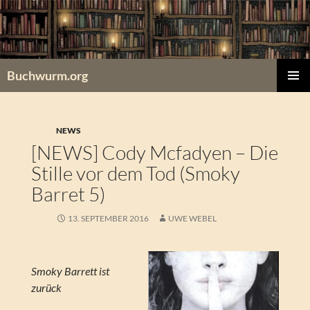
Zum
Inhalt
springen
Buchwurm.org
PRIMÄR
MENÜ
NEWS
[NEWS] Cody Mcfadyen – Die
Stille vor dem Tod (Smoky
Barret 5)
13. SEPTEMBER 2016
UWE WEBEL
Smoky Barrett ist
zurück