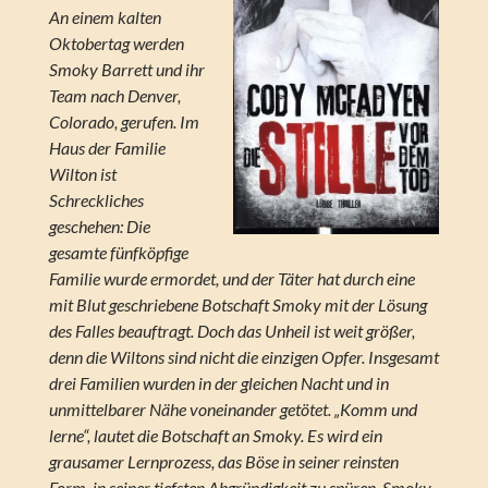
An einem kalten
Oktobertag werden
Smoky Barrett und ihr
Team nach Denver,
Colorado, gerufen. Im
Haus der Familie
Wilton ist
Schreckliches
geschehen: Die
gesamte fünfköpfige
Familie wurde ermordet, und der Täter hat durch eine
mit Blut geschriebene Botschaft Smoky mit der Lösung
des Falles beauftragt. Doch das Unheil ist weit größer,
denn die Wiltons sind nicht die einzigen Opfer. Insgesamt
drei Familien wurden in der gleichen Nacht und in
unmittelbarer Nähe voneinander getötet. „Komm und
lerne“, lautet die Botschaft an Smoky. Es wird ein
grausamer Lernprozess, das Böse in seiner reinsten
Form, in seiner tiefsten Abgründigkeit zu spüren. Smoky