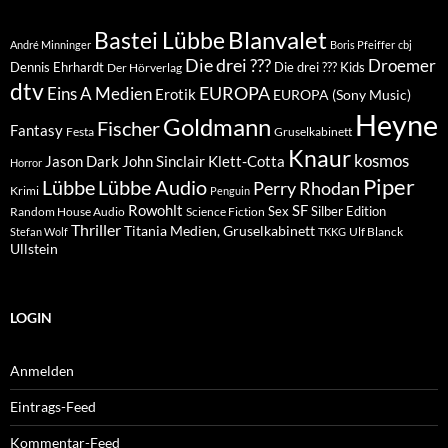
Blanvalet
Bastei Lübbe
André Minninger
Boris Pfeiffer
cbj
Die drei ???
Droemer
Dennis Ehrhardt
Die drei ??? Kids
Der Hörverlag
dtv
EUROPA
Eins A Medien
Erotik
EUROPA (Sony Music)
Heyne
Goldmann
Fischer
Fantasy
Festa
Gruselkabinett
Knaur
kosmos
Klett-Cotta
Jason Dark
John Sinclair
Horror
Piper
Lübbe Audio
Lübbe
Perry Rhodan
Krimi
Penguin
Rowohlt
SF
Sex
Silber Edition
Random House Audio
Science Fiction
Thriller
Titania Medien, Gruselkabinett
Ulf Blanck
Stefan Wolf
TKKG
Ullstein
LOGIN
Anmelden
Eintrags-Feed
Kommentar-Feed