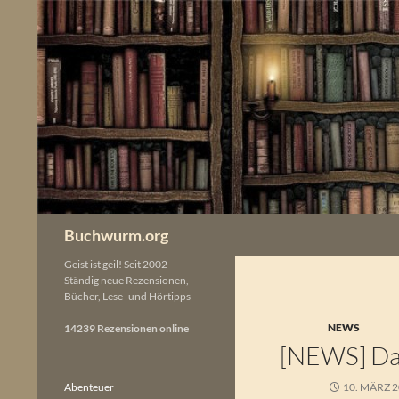
Zum
Inhalt
springen
Buchwurm.org
Geist ist geil! Seit 2002 –
Ständig neue Rezensionen,
Bücher, Lese- und Hörtipps
NEWS
14239 Rezensionen online
[NEWS] Dan
Abenteuer
10. MÄRZ 