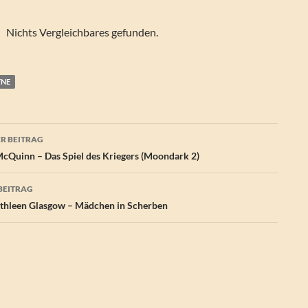
Nichts Vergleichbares gefunden.
YNE
agsnavigation
R BEITRAG
McQuinn – Das Spiel des Kriegers (Moondark 2)
BEITRAG
hleen Glasgow – Mädchen in Scherben