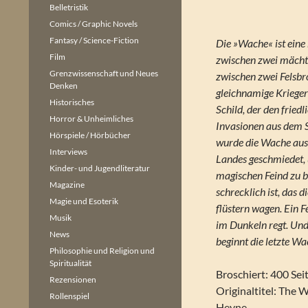
Belletristik
Comics / Graphic Novels
Fantasy / Science-Fiction
Die »Wache« ist eine 
Film
zwischen zwei mächti
Grenzwissenschaft und Neues
zwischen zwei Felsbr
Denken
gleichnamige Krieger
Historisches
Schild, der den fried
Horror & Unheimliches
Invasionen aus dem S
Hörspiele / Hörbücher
wurde die Wache aus
Interviews
Landes geschmiedet,
Kinder- und Jugendliteratur
magischen Feind zu b
Magazine
schrecklich ist, das
Magie und Esoterik
flüstern wagen. Ein F
Musik
im Dunkeln regt. Und
News
beginnt die letzte Wa
Philosophie und Religion und
Spiritualität
Broschiert: 400 Sei
Rezensionen
Originaltitel: The 
Rollenspiel
Heyne