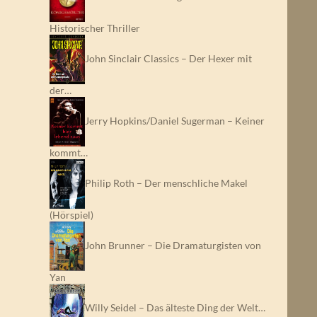
Historischer Thriller
John Sinclair Classics – Der Hexer mit
der…
Jerry Hopkins/Daniel Sugerman – Keiner
kommt…
Philip Roth – Der menschliche Makel
(Hörspiel)
John Brunner – Die Dramaturgisten von
Yan
Willy Seidel – Das älteste Ding der Welt…