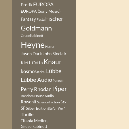
EUROPA
Erotik
EUROPA (Sony Music)
Fischer
Fantasy
Festa
Goldmann
Gruselkabinett
Heyne
Horror
Jason Dark
John Sinclair
Knaur
Klett-Cotta
Lübbe
kosmos
Krimi
Lübbe Audio
Penguin
Piper
Perry Rhodan
Random House Audio
Rowohlt
Sex
Science Fiction
SF
Silber Edition
Stefan Wolf
Thriller
Titania Medien,
Gruselkabinett