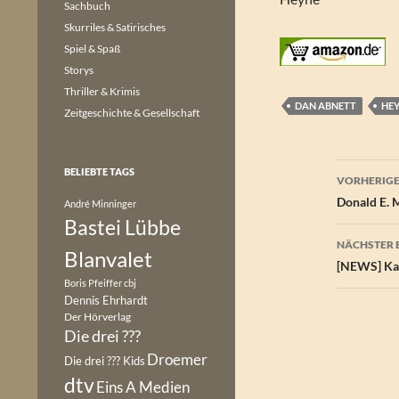
Sachbuch
Skurriles & Satirisches
Spiel & Spaß
Storys
Thriller & Krimis
DAN ABNETT
HE
Zeitgeschichte & Gesellschaft
Beitr
BELIEBTE TAGS
VORHERIGE
Donald E. 
André Minninger
Bastei Lübbe
NÄCHSTER 
Blanvalet
[NEWS] Kat
Boris Pfeiffer
cbj
Dennis Ehrhardt
Der Hörverlag
Die drei ???
Droemer
Die drei ??? Kids
dtv
Eins A Medien