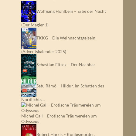
Wolfgang Hohlbein – Erbe der Nacht
(Der Magier 1)
TKKG – Die Weihnachtsgeiseln
(Adventskalender 2025)
Sebastian Fitzek – Der Nachbar
Satu Rämö – Hildur. Im Schatten des
Nordlichts…
Michel Gall – Erotische Träumereien um
Odysseus
Robert Harris – Königsmörder.