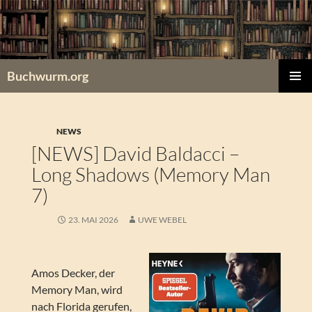
Zum
Inhalt
springen
Buchwurm.org
PRIMÄR
MENÜ
NEWS
[NEWS] David Baldacci –
Long Shadows (Memory Man
7)
23. MAI 2026
UWE WEBEL
Amos Decker, der
Memory Man, wird
nach Florida gerufen,