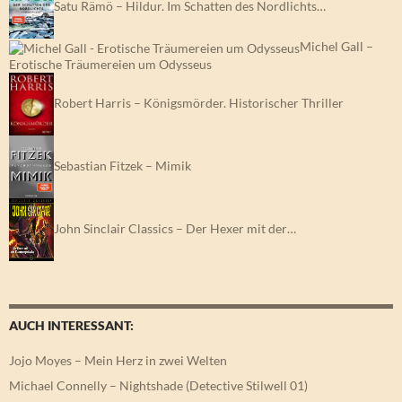
Satu Rämö – Hildur. Im Schatten des Nordlichts…
Michel Gall –
Erotische Träumereien um Odysseus
Robert Harris – Königsmörder. Historischer Thriller
Sebastian Fitzek – Mimik
John Sinclair Classics – Der Hexer mit der…
AUCH INTERESSANT:
Jojo Moyes – Mein Herz in zwei Welten
Michael Connelly – Nightshade (Detective Stilwell 01)