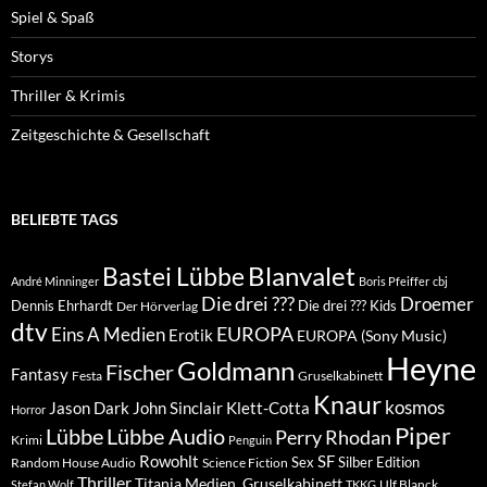
Spiel & Spaß
Storys
Thriller & Krimis
Zeitgeschichte & Gesellschaft
BELIEBTE TAGS
Blanvalet
Bastei Lübbe
André Minninger
Boris Pfeiffer
cbj
Die drei ???
Droemer
Dennis Ehrhardt
Die drei ??? Kids
Der Hörverlag
dtv
EUROPA
Eins A Medien
Erotik
EUROPA (Sony Music)
Heyne
Goldmann
Fischer
Fantasy
Festa
Gruselkabinett
Knaur
kosmos
Klett-Cotta
Jason Dark
John Sinclair
Horror
Piper
Lübbe Audio
Lübbe
Perry Rhodan
Krimi
Penguin
Rowohlt
SF
Sex
Silber Edition
Random House Audio
Science Fiction
Thriller
Titania Medien, Gruselkabinett
Ulf Blanck
Stefan Wolf
TKKG