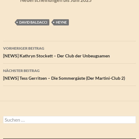
DAVID BALDACCI
HEYNE
Beitragsnavigation
VORHERIGER BEITRAG
[NEWS] Kathryn Stockett – Der Club der Unbeugsamen
NÄCHSTER BEITRAG
[NEWS] Tess Gerritsen – Die Sommergäste (Der Martini-Club 2)
Suchen
nach: