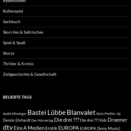
Rezensionen
Rollenspiel
Sachbuch
Skurriles & Satirisches
Spiel & Spaß
Storys
Thriller & Krimis
Zeitgeschichte & Gesellschaft
BELIEBTE TAGS
Blanvalet
Bastei Lübbe
André Minninger
Boris Pfeiffer
cbj
Die drei ???
Droemer
Dennis Ehrhardt
Die drei ??? Kids
Der Hörverlag
dtv
EUROPA
Eins A Medien
Erotik
EUROPA (Sony Music)