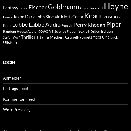
Heyne
Goldmann
Fischer
Fantasy
Festa
Gruselkabinett
Knaur
kosmos
Klett-Cotta
Jason Dark
John Sinclair
Horror
Piper
Lübbe Audio
Lübbe
Perry Rhodan
Krimi
Penguin
Rowohlt
SF
Sex
Silber Edition
Random House Audio
Science Fiction
Thriller
Titania Medien, Gruselkabinett
Ulf Blanck
Stefan Wolf
TKKG
Ullstein
LOGIN
Anmelden
Eintrags-Feed
Kommentar-Feed
WordPress.org