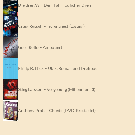
Die drei ??? – Dein Fall: Tödlicher Dreh
Craig Russell – Tiefenangst (Lesung)
Gord Rollo – Amputiert
Philip K. Dick – Ubik. Roman und Drehbuch
Stieg Larsson – Vergebung (Millennium 3)
Anthony Pratt – Cluedo (DVD-Brettspiel)