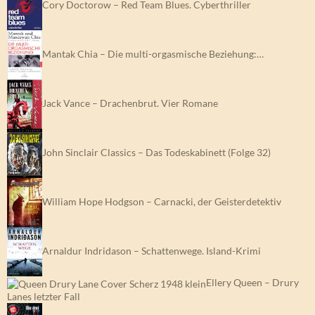
Cory Doctorow – Red Team Blues. Cyberthriller
Mantak Chia – Die multi-orgasmische Beziehung:…
Jack Vance – Drachenbrut. Vier Romane
John Sinclair Classics – Das Todeskabinett (Folge 32)
William Hope Hodgson – Carnacki, der Geisterdetektiv
Arnaldur Indridason – Schattenwege. Island-Krimi
Ellery Queen – Drury
Lanes letzter Fall