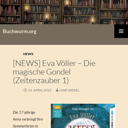
Zum
Inhalt
springen
Buchwurm.org
PRIMÄR
MENÜ
NEWS
[NEWS] Eva Völler – Die
magische Gondel
(Zeitenzauber 1)
14. APRIL 2015
UWE WEBEL
Die 17-jährige
Anna verbringt ihre
Sommerferien in