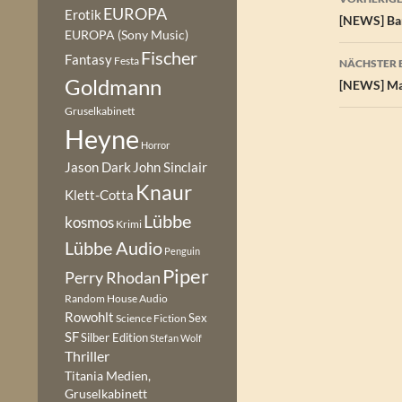
EUROPA
Erotik
[NEWS] Bar
EUROPA (Sony Music)
Fischer
Fantasy
Festa
NÄCHSTER 
Goldmann
[NEWS] Mar
Gruselkabinett
Heyne
Horror
Jason Dark
John Sinclair
Knaur
Klett-Cotta
Lübbe
kosmos
Krimi
Lübbe Audio
Penguin
Piper
Perry Rhodan
Random House Audio
Rowohlt
Sex
Science Fiction
SF
Silber Edition
Stefan Wolf
Thriller
Titania Medien,
Gruselkabinett