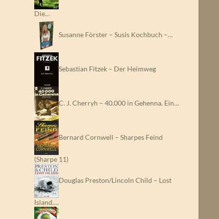
Die…
Susanne Förster – Susis Kochbuch –…
Sebastian Fitzek – Der Heimweg
C. J. Cherryh – 40.000 in Gehenna. Ein…
Bernard Cornwell – Sharpes Feind
(Sharpe 11)
Douglas Preston/Lincoln Child – Lost
Island.…