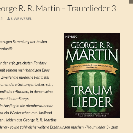
rge R. R. Martin – Traumlieder 3
15
UWE WEBEL
igartigen Sammlung der besten
antastik
er der erfolgreichsten Fantasy-
at mit seinem mehrbändigen Epos
Zweifel die moderne Fantastik
auch andere Gattungen beherrscht,
aumlieder«-Bänden, in denen seine
nce-Fiction-Storys
in Ausflug in die atemberaubende
und ein Wiedersehen mit Haviland
hen Helden aus George R. R. Martins
derer« sowie zahlreiche weitere Erzählungen machen »Traumlieder 3« zum