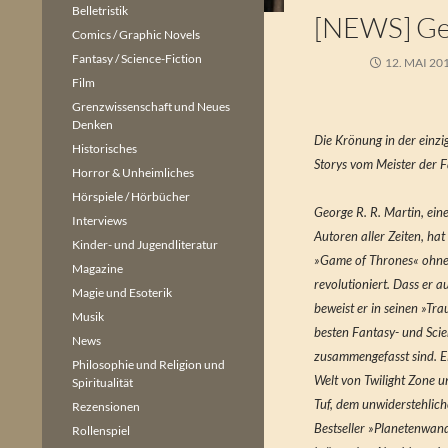
Belletristik
[NEWS] Geo
Comics / Graphic Novels
Fantasy / Science-Fiction
12. MAI 20
Film
Grenzwissenschaft und Neues
Denken
Die Krönung in der einz
Historisches
Storys vom Meister der F
Horror & Unheimliches
Hörspiele / Hörbücher
George R. R. Martin, ein
Interviews
Autoren aller Zeiten, h
Kinder- und Jugendliteratur
»Game of Thrones« ohne 
Magazine
revolutioniert. Dass er 
Magie und Esoterik
beweist er in seinen »Tr
Musik
besten Fantasy- und Scie
News
zusammengefasst sind. E
Philosophie und Religion und
Welt von Twilight Zone 
Spiritualität
Tuf, dem unwiderstehlic
Rezensionen
Bestseller »Planetenwan
Rollenspiel