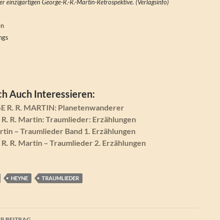
r einzigartigen George-R.-R.-Martin-Retrospektive. (Verlagsinfo)
en
ngs
h Auch Interessieren:
 R. R. MARTIN: Planetenwanderer
. R. Martin: Traumlieder: Erzählungen
rtin – Traumlieder Band 1. Erzählungen
. R. Martin – Traumlieder 2. Erzählungen
HEYNE
TRAUMLIEDER
agsnavigation
R BEITRAG