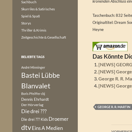
krönenden Abschluss eine
Sachbuch
Skurriles & Satirisches
Taschenbuch: 832 Seit
Spiel & Spaß
Originaltitel: Dream So
Storys
Heyne
Thriller & Krimis
Zeitgeschichte & Gesellschaft
Das Könnte Dic
BELIEBTE TAGS
[NEWS] GEORGE
André Minninger
[NEWS] George R
Bastei Lübbe
George R. R. Ma
Blanvalet
[NEWS] George R
Boris Pfeiffer
cbj
Dennis Ehrhardt
Der Hörverlag
GEORGE R. R. MARTIN
Die drei ???
Droemer
Die drei ??? Kids
dtv
Beitr
Eins A Medien
VORHERIGE