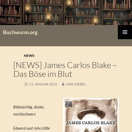
Zum
Inhalt
springen
Buchwurm.org
PRIMÄR
MENÜ
NEWS
[NEWS] James Carlos Blake –
Das Böse im Blut
13. JANUAR 2015
UWE WEBEL
Bildmächtig, düster,
nachtschwarz
Edward und John Little