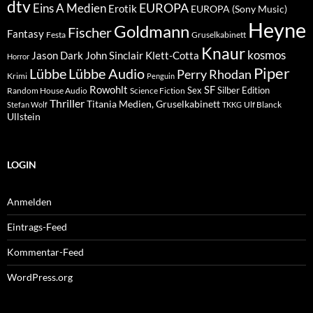
dtv
EUROPA
Eins A Medien
Erotik
EUROPA (Sony Music)
Heyne
Goldmann
Fischer
Fantasy
Festa
Gruselkabinett
Knaur
kosmos
Klett-Cotta
Jason Dark
John Sinclair
Horror
Piper
Lübbe Audio
Lübbe
Perry Rhodan
Krimi
Penguin
Rowohlt
SF
Sex
Silber Edition
Random House Audio
Science Fiction
Thriller
Titania Medien, Gruselkabinett
Ulf Blanck
Stefan Wolf
TKKG
Ullstein
LOGIN
Anmelden
Eintrags-Feed
Kommentar-Feed
WordPress.org