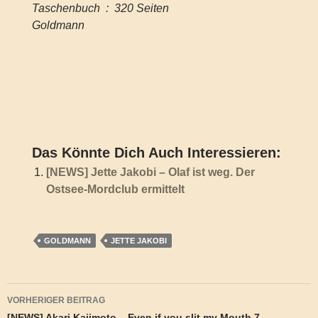
Taschenbuch ‏ : ‎ 320 Seiten
Goldmann
Das Könnte Dich Auch Interessieren:
[NEWS] Jette Jakobi – Olaf ist weg. Der
Ostsee-Mordclub ermittelt
GOLDMANN
JETTE JAKOBI
Beitragsnavigation
VORHERIGER BEITRAG
[NEWS] Akari Kajimoto – Even if you slit my Mouth 7