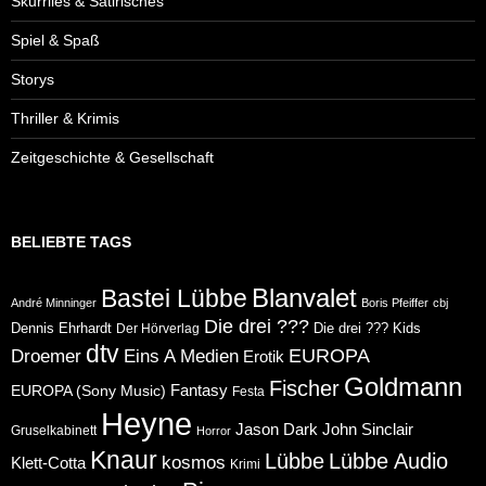
Skurriles & Satirisches
Spiel & Spaß
Storys
Thriller & Krimis
Zeitgeschichte & Gesellschaft
BELIEBTE TAGS
Blanvalet
Bastei Lübbe
André Minninger
Boris Pfeiffer
cbj
Die drei ???
Dennis Ehrhardt
Die drei ??? Kids
Der Hörverlag
dtv
Eins A Medien
EUROPA
Droemer
Erotik
Goldmann
Fischer
Fantasy
EUROPA (Sony Music)
Festa
Heyne
Jason Dark
John Sinclair
Gruselkabinett
Horror
Knaur
Lübbe
Lübbe Audio
kosmos
Klett-Cotta
Krimi