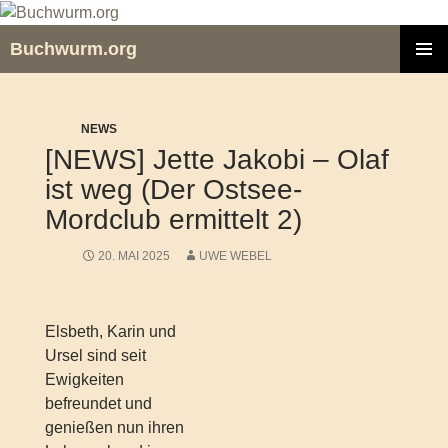
Zum
Inhalt
Buchwurm.org
springen
PRIMÄR
MENÜ
NEWS
[NEWS] Jette Jakobi – Olaf
ist weg (Der Ostsee-
Mordclub ermittelt 2)
20. MAI 2025
UWE WEBEL
Elsbeth, Karin und
Ursel sind seit
Ewigkeiten
befreundet und
genießen nun ihren