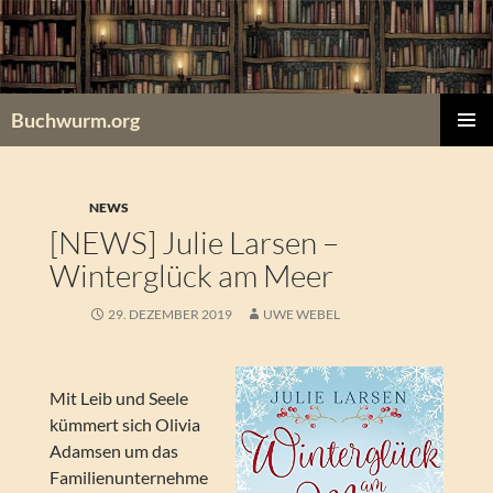
Zum
Inhalt
springen
Buchwurm.org
PRIMÄR
MENÜ
NEWS
[NEWS] Julie Larsen –
Winterglück am Meer
29. DEZEMBER 2019
UWE WEBEL
Mit Leib und Seele
kümmert sich Olivia
Adamsen um das
Familienunternehme