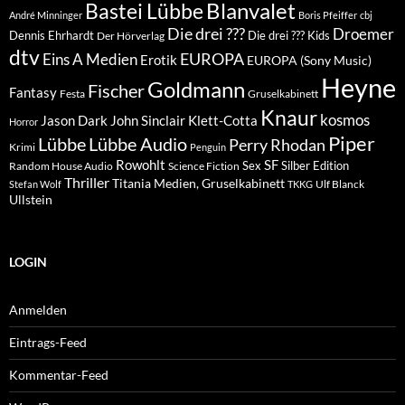
Blanvalet
Bastei Lübbe
André Minninger
Boris Pfeiffer
cbj
Die drei ???
Droemer
Dennis Ehrhardt
Die drei ??? Kids
Der Hörverlag
dtv
EUROPA
Eins A Medien
Erotik
EUROPA (Sony Music)
Heyne
Goldmann
Fischer
Fantasy
Festa
Gruselkabinett
Knaur
kosmos
Klett-Cotta
Jason Dark
John Sinclair
Horror
Piper
Lübbe Audio
Lübbe
Perry Rhodan
Krimi
Penguin
Rowohlt
SF
Sex
Silber Edition
Random House Audio
Science Fiction
Thriller
Titania Medien, Gruselkabinett
Ulf Blanck
Stefan Wolf
TKKG
Ullstein
LOGIN
Anmelden
Eintrags-Feed
Kommentar-Feed