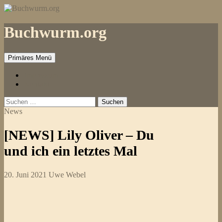
Zum
Inhalt
springen
Buchwurm.org
Primäres Menü
Impressum
Kontakt
Suchen
nach:
News
[NEWS] Lily Oliver – Du
und ich ein letztes Mal
20. Juni 2021
Uwe Webel