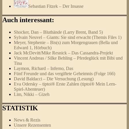
Sebastian Fitzek – Der Insasse
Auch interessant:
Shocker, Dan – Bluthände (Larry Brent, Band 5)
Sylvain Neuvel – Giants: Sie sind erwacht (Themis Files 1)
Meyer, Stephenie – Bis(s) zum Morgengrauen (Bella und
Edward 1, Hörbuch)
Jack McDevitt/Mike Resnick – Das Cassandra-Projekt
Vincent Andreas / Silke Behling – Pferdeglück mit Bibi und
Tina
Laymon, Richard – Inferno, Das
Fünf Freunde und das vergiftete Geheimnis (Folge 166)
David Baldacci – Die Versuchung (Lesung)
Eva Odersky – tiptoi® Erste Zahlen (tiptoi® Mein Lern-
Spiel-Abenteuer)
Lim, Nikki – Gizeh
STATISTIK
News & Rezis
Unsere Rezensenten