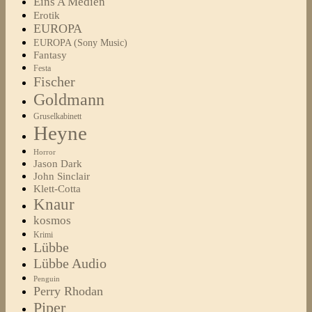
Eins A Medien
Erotik
EUROPA
EUROPA (Sony Music)
Fantasy
Festa
Fischer
Goldmann
Gruselkabinett
Heyne
Horror
Jason Dark
John Sinclair
Klett-Cotta
Knaur
kosmos
Krimi
Lübbe
Lübbe Audio
Penguin
Perry Rhodan
Piper