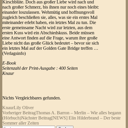
Kirschblüte. Doch aus großer Liebe wird nach und
nach großer Schmerz, bis ihnen nur noch eines bleibt:
einander loszulassen. Wehmütig und hoffnungsvoll
zugleich beschließen sie, alles, was sie ein erstes Mal
miteinander erlebt haben, ein letztes Mal zu tun. Die
erste gemeinsame Nacht wird zur letzten, aus dem
ersten Kuss wird ein Abschiedskuss. Beide müssen
eine Antwort finden auf die Frage, warum ihre große
Liebe nicht das große Glück bedeutet – bevor sie sich
ein letztes Mal auf der Golden Gate Bridge treffen …
(Verlagsinfo)
E-Book
Seitenzahl der Print-Ausgabe : 400 Seiten
Knaur
Nichts Vergleichbares gefunden.
Knaur
Lily Oliver
Beitragsnavigation
Vorheriger Beitrag
Thomas A. Barron – Merlin – Wie alles begann
(Hörbuch)
Nächster Beitrag
[NEWS] Elin Hilderbrand – Der beste
Sommer aller Zeiten
Suchen