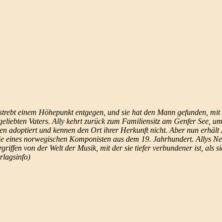
n strebt einem Höhepunkt entgegen, und sie hat den Mann gefunden, mit
s geliebten Vaters. Ally kehrt zurück zum Familiensitz am Genfer See,
en adoptiert und kennen den Ort ihrer Herkunft nicht. Aber nun erhält 
hie eines norwegischen Komponisten aus dem 19. Jahrhundert. Allys Neu
riffen von der Welt der Musik, mit der sie tiefer verbundener ist, als s
rlagsinfo)