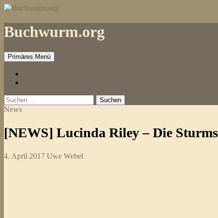
Zum
Inhalt
springen
Buchwurm.org
Primäres Menü
Impressum
Kontakt
Suchen
nach:
News
[NEWS] Lucinda Riley – Die Sturmsc
4. April 2017
Uwe Webel