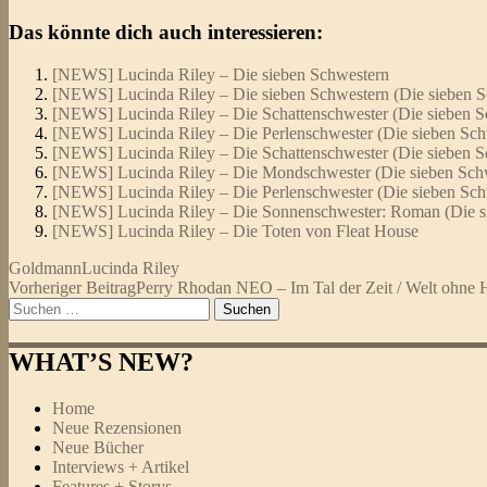
Das könnte dich auch interessieren:
[NEWS] Lucinda Riley – Die sieben Schwestern
[NEWS] Lucinda Riley – Die sieben Schwestern (Die sieben S
[NEWS] Lucinda Riley – Die Schattenschwester (Die sieben S
[NEWS] Lucinda Riley – Die Perlenschwester (Die sieben Sch
[NEWS] Lucinda Riley – Die Schattenschwester (Die sieben S
[NEWS] Lucinda Riley – Die Mondschwester (Die sieben Schw
[NEWS] Lucinda Riley – Die Perlenschwester (Die sieben Sch
[NEWS] Lucinda Riley – Die Sonnenschwester: Roman (Die s
[NEWS] Lucinda Riley – Die Toten von Fleat House
Goldmann
Lucinda Riley
Beitragsnavigation
Vorheriger Beitrag
Perry Rhodan NEO – Im Tal der Zeit / Welt ohne
Suchen
nach:
WHAT’S NEW?
Home
Neue Rezensionen
Neue Bücher
Interviews + Artikel
Features + Storys