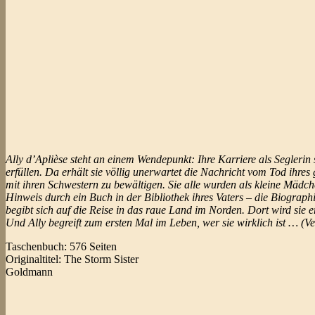
Ally d’Aplièse steht an einem Wendepunkt: Ihre Karriere als Segleri
erfüllen. Da erhält sie völlig unerwartet die Nachricht vom Tod ihre
mit ihren Schwestern zu bewältigen. Sie alle wurden als kleine Mädch
Hinweis durch ein Buch in der Bibliothek ihres Vaters – die Biograp
begibt sich auf die Reise in das raue Land im Norden. Dort wird sie erg
Und Ally begreift zum ersten Mal im Leben, wer sie wirklich ist … (Ve
Taschenbuch: 576 Seiten
Originaltitel: The Storm Sister
Goldmann