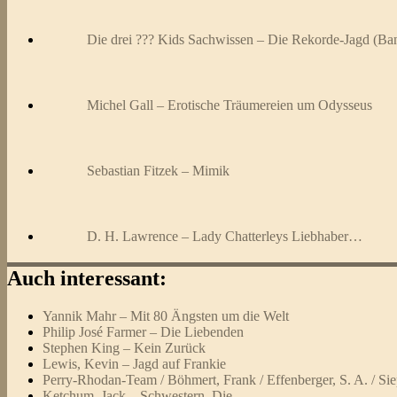
Die drei ??? Kids Sachwissen – Die Rekorde-Jagd (Ba
Michel Gall – Erotische Träumereien um Odysseus
Sebastian Fitzek – Mimik
D. H. Lawrence – Lady Chatterleys Liebhaber…
Auch interessant:
Yannik Mahr – Mit 80 Ängsten um die Welt
Philip José Farmer – Die Liebenden
Stephen King – Kein Zurück
Lewis, Kevin – Jagd auf Frankie
Perry-Rhodan-Team / Böhmert, Frank / Effenberger, S. A. / Si
Ketchum, Jack – Schwestern, Die