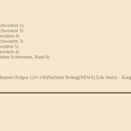
chwestern 1)
chwestern 3)
western 4)
chwestern 3)
estern 5)
western 4)
ieben Schwestern, Band 6)
 Himmel (Folgen 129+130)
Nächster Beitrag
[NEWS] Erik Storey – Kar