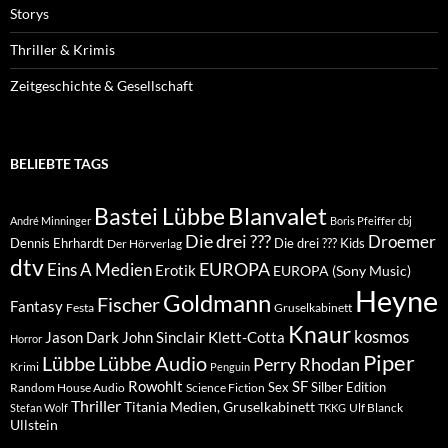
Storys
Thriller & Krimis
Zeitgeschichte & Gesellschaft
BELIEBTE TAGS
Blanvalet
Bastei Lübbe
André Minninger
Boris Pfeiffer
cbj
Die drei ???
Droemer
Dennis Ehrhardt
Die drei ??? Kids
Der Hörverlag
dtv
EUROPA
Eins A Medien
Erotik
EUROPA (Sony Music)
Heyne
Goldmann
Fischer
Fantasy
Festa
Gruselkabinett
Knaur
kosmos
Klett-Cotta
Jason Dark
John Sinclair
Horror
Piper
Lübbe Audio
Lübbe
Perry Rhodan
Krimi
Penguin
Rowohlt
SF
Sex
Silber Edition
Random House Audio
Science Fiction
Thriller
Titania Medien, Gruselkabinett
Ulf Blanck
Stefan Wolf
TKKG
Ullstein