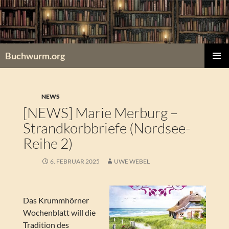
Zum
Inhalt
springen
Buchwurm.org
PRIMÄR
MENÜ
NEWS
[NEWS] Marie Merburg –
Strandkorbbriefe (Nordsee-
Reihe 2)
6. FEBRUAR 2025
UWE WEBEL
Das Krummhörner
Wochenblatt will die
Tradition des