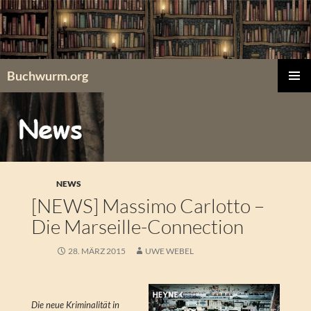
Zum
Inhalt
springen
Buchwurm.org
PRIMÄR
MENÜ
NEWS
[NEWS] Massimo Carlotto –
Die Marseille-Connection
28. MÄRZ 2015
UWE WEBEL
Die neue Kriminalität in