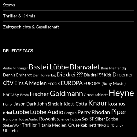
Storys
Thriller & Krimis
Zeitgeschichte & Gesellschaft
BELIEBTE TAGS
Blanvalet
Bastei Lübbe
André Minninger
Boris Pfeiffer
cbj
Die drei ???
Droemer
Dennis Ehrhardt
Die drei ??? Kids
Der Hörverlag
dtv
EUROPA
Eins A Medien
Erotik
EUROPA (Sony Music)
Heyne
Goldmann
Fischer
Fantasy
Festa
Gruselkabinett
Knaur
kosmos
Klett-Cotta
Jason Dark
John Sinclair
Horror
Piper
Lübbe Audio
Lübbe
Perry Rhodan
Krimi
Penguin
Rowohlt
SF
Sex
Silber Edition
Random House Audio
Science Fiction
Thriller
Titania Medien, Gruselkabinett
Ulf Blanck
Stefan Wolf
TKKG
Ullstein