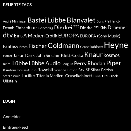
BELIEBTE TAGS
Blanvalet
Bastei Lübbe
André Minninger
Boris Pfeiffer
cbj
Die drei ???
Droemer
Dennis Ehrhardt
Die drei ??? Kids
Der Hörverlag
dtv
EUROPA
Eins A Medien
Erotik
EUROPA (Sony Music)
Heyne
Goldmann
Fischer
Fantasy
Festa
Gruselkabinett
Knaur
kosmos
Klett-Cotta
Jason Dark
John Sinclair
Horror
Piper
Lübbe Audio
Lübbe
Perry Rhodan
Krimi
Penguin
Rowohlt
SF
Sex
Silber Edition
Random House Audio
Science Fiction
Thriller
Titania Medien, Gruselkabinett
Ulf Blanck
Stefan Wolf
TKKG
Ullstein
LOGIN
Anmelden
Eintrags-Feed