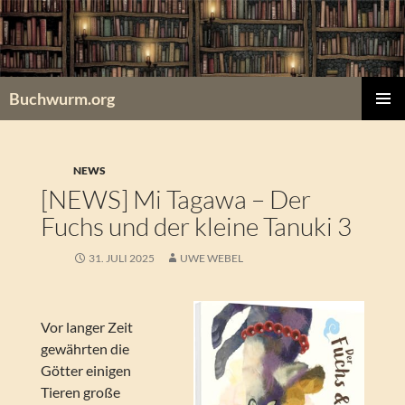
Zum
Inhalt
springen
Buchwurm.org
PRIMÄR
MENÜ
NEWS
[NEWS] Mi Tagawa – Der
Fuchs und der kleine Tanuki 3
31. JULI 2025
UWE WEBEL
Vor langer Zeit
gewährten die
Götter einigen
Tieren große