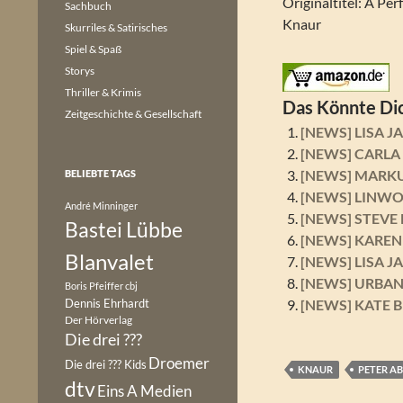
Originaltitel: A Per
Sachbuch
Knaur
Skurriles & Satirisches
Spiel & Spaß
Storys
Thriller & Krimis
Das Könnte Dic
Zeitgeschichte & Gesellschaft
[NEWS] LISA JA
[NEWS] CARLA 
[NEWS] MARKUS
BELIEBTE TAGS
[NEWS] LINWOO
André Minninger
[NEWS] STEVE 
Bastei Lübbe
[NEWS] KAREN 
Blanvalet
[NEWS] LISA J
[NEWS] URBAN 
Boris Pfeiffer
cbj
Dennis Ehrhardt
[NEWS] KATE B
Der Hörverlag
Die drei ???
Droemer
Die drei ??? Kids
KNAUR
PETER A
dtv
Eins A Medien