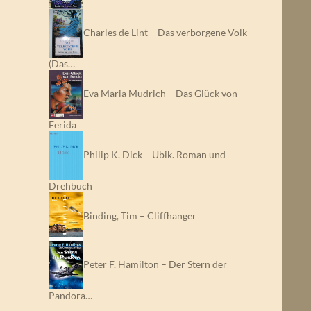
Charles de Lint – Das verborgene Volk
(Das…
Eva Maria Mudrich – Das Glück von
Ferida
Philip K. Dick – Ubik. Roman und
Drehbuch
Binding, Tim – Cliffhanger
Peter F. Hamilton – Der Stern der
Pandora…