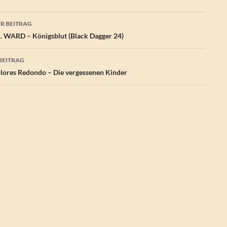
agsnavigation
R BEITRAG
. WARD – Königsblut (Black Dagger 24)
BEITRAG
ores Redondo – Die vergessenen Kinder