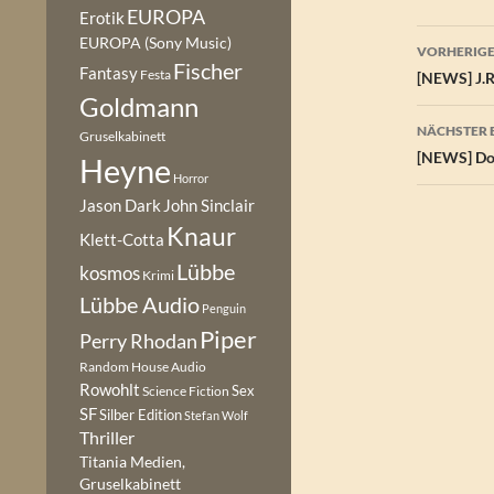
EUROPA
Erotik
Beitr
EUROPA (Sony Music)
VORHERIGE
Fischer
Fantasy
Festa
[NEWS] J.R
Goldmann
NÄCHSTER 
Gruselkabinett
[NEWS] Dol
Heyne
Horror
Jason Dark
John Sinclair
Knaur
Klett-Cotta
Lübbe
kosmos
Krimi
Lübbe Audio
Penguin
Piper
Perry Rhodan
Random House Audio
Rowohlt
Sex
Science Fiction
SF
Silber Edition
Stefan Wolf
Thriller
Titania Medien,
Gruselkabinett