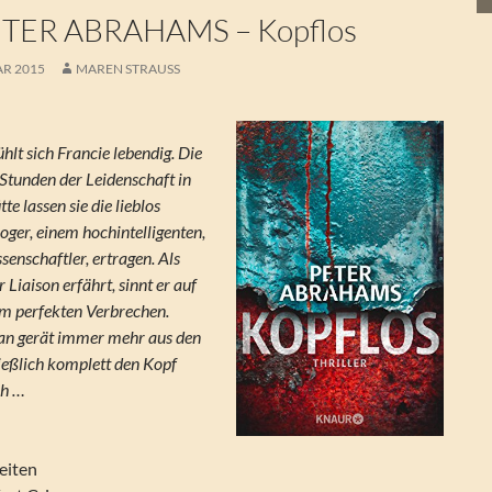
TER ABRAHAMS – Kopflos
AR 2015
MAREN STRAUSS
lt sich Francie lebendig. Die
Stunden der Leidenschaft in
te lassen sie die lieblos
ger, einem hochintelligenten,
enschaftler, ertragen. Als
 Liaison erfährt, sinnt er auf
em perfekten Verbrechen.
lan gerät immer mehr aus den
ließlich komplett den Kopf
ch …
eiten