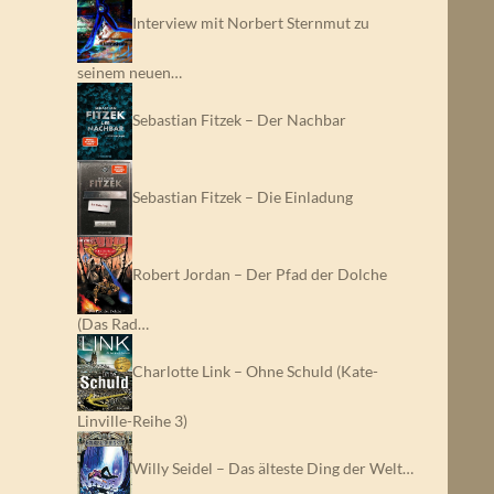
Interview mit Norbert Sternmut zu
seinem neuen…
Sebastian Fitzek – Der Nachbar
Sebastian Fitzek – Die Einladung
Robert Jordan – Der Pfad der Dolche
(Das Rad…
Charlotte Link – Ohne Schuld (Kate-
Linville-Reihe 3)
Willy Seidel – Das älteste Ding der Welt…