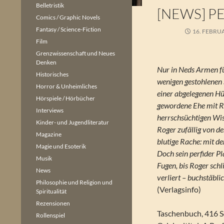
Belletristik
[NEWS] PE
Comics / Graphic Novels
Fantasy / Science-Fiction
16. FEBRU
Film
Grenzwissenschaft und Neues
Denken
Nur in Neds Armen füh
Historisches
wenigen gestohlenen 
Horror & Unheimliches
einer abgelegenen Hüt
Hörspiele / Hörbücher
gewordene Ehe mit Ro
Interviews
herrschsüchtigen Wiss
Kinder- und Jugendliteratur
Roger zufällig von der
Magazine
blutige Rache: mit d
Magie und Esoterik
Doch sein perfider P
Musik
Fugen, bis Roger sch
News
verliert – buchstäbli
Philosophie und Religion und
(Verlagsinfo)
Spiritualität
Rezensionen
Taschenbuch, 416 S
Rollenspiel