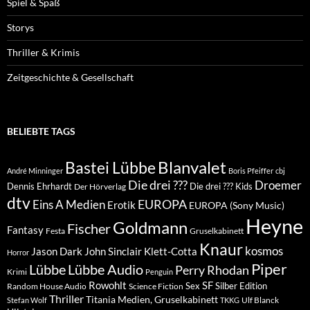
Spiel & Spaß
Storys
Thriller & Krimis
Zeitgeschichte & Gesellschaft
BELIEBTE TAGS
Blanvalet
Bastei Lübbe
André Minninger
Boris Pfeiffer
cbj
Die drei ???
Droemer
Dennis Ehrhardt
Die drei ??? Kids
Der Hörverlag
dtv
EUROPA
Eins A Medien
Erotik
EUROPA (Sony Music)
Heyne
Goldmann
Fischer
Fantasy
Festa
Gruselkabinett
Knaur
kosmos
Klett-Cotta
Jason Dark
John Sinclair
Horror
Piper
Lübbe Audio
Lübbe
Perry Rhodan
Krimi
Penguin
Rowohlt
SF
Sex
Silber Edition
Random House Audio
Science Fiction
Thriller
Titania Medien, Gruselkabinett
Ulf Blanck
Stefan Wolf
TKKG