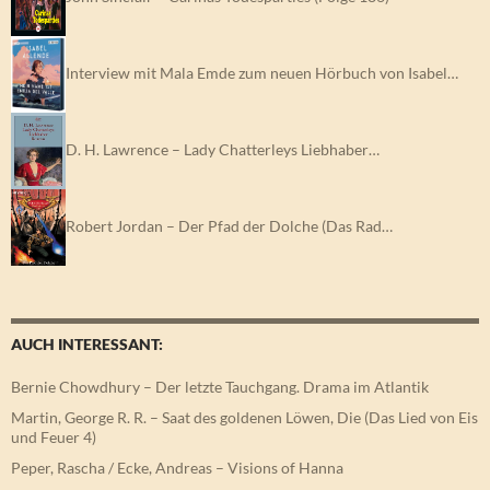
Interview mit Mala Emde zum neuen Hörbuch von Isabel…
D. H. Lawrence – Lady Chatterleys Liebhaber…
Robert Jordan – Der Pfad der Dolche (Das Rad…
AUCH INTERESSANT:
Bernie Chowdhury – Der letzte Tauchgang. Drama im Atlantik
Martin, George R. R. – Saat des goldenen Löwen, Die (Das Lied von Eis
und Feuer 4)
Peper, Rascha / Ecke, Andreas – Visions of Hanna