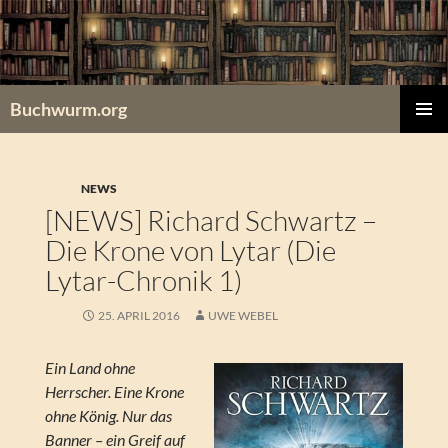
Zum
Inhalt
springen
Buchwurm.org
PRIMÄR
MENÜ
NEWS
[NEWS] Richard Schwartz –
Die Krone von Lytar (Die
Lytar-Chronik 1)
25. APRIL 2016
UWE WEBEL
Ein Land ohne
Herrscher. Eine Krone
ohne König. Nur das
Banner – ein Greif auf