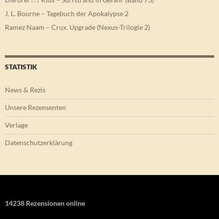
J. L. Bourne – Tagebuch der Apokalypse 2
Ramez Naam – Crux. Upgrade (Nexus-Trilogie 2)
STATISTIK
News & Rezis
Unsere Rezensenten
Verlage
Datenschutzerklärung
14238 Rezensionen online