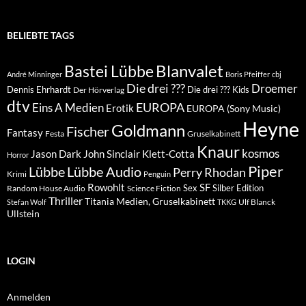
BELIEBTE TAGS
Blanvalet
Bastei Lübbe
André Minninger
Boris Pfeiffer
cbj
Die drei ???
Droemer
Dennis Ehrhardt
Die drei ??? Kids
Der Hörverlag
dtv
EUROPA
Eins A Medien
Erotik
EUROPA (Sony Music)
Heyne
Goldmann
Fischer
Fantasy
Festa
Gruselkabinett
Knaur
kosmos
Klett-Cotta
Jason Dark
John Sinclair
Horror
Piper
Lübbe Audio
Lübbe
Perry Rhodan
Krimi
Penguin
Rowohlt
SF
Sex
Silber Edition
Random House Audio
Science Fiction
Thriller
Titania Medien, Gruselkabinett
Ulf Blanck
Stefan Wolf
TKKG
Ullstein
LOGIN
Anmelden