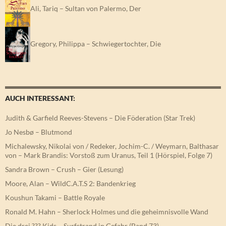
Ali, Tariq – Sultan von Palermo, Der
Gregory, Philippa – Schwiegertochter, Die
AUCH INTERESSANT:
Judith & Garfield Reeves-Stevens – Die Föderation (Star Trek)
Jo Nesbø – Blutmond
Michalewsky, Nikolai von / Redeker, Jochim-C. / Weymarn, Balthasar
von – Mark Brandis: Vorstoß zum Uranus, Teil 1 (Hörspiel, Folge 7)
Sandra Brown – Crush – Gier (Lesung)
Moore, Alan – WildC.A.T.S 2: Bandenkrieg
Koushun Takami – Battle Royale
Ronald M. Hahn – Sherlock Holmes und die geheimnisvolle Wand
Die drei ??? Kids – Surfstrand in Gefahr (Band 73)