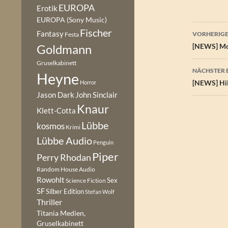
EUROPA
Erotik
EUROPA (Sony Music)
Beitr
Fischer
Fantasy
VORHERIGE
Festa
Goldmann
[NEWS] Mor
Gruselkabinett
NÄCHSTER 
Heyne
[NEWS] Hil
Horror
Jason Dark
John Sinclair
Knaur
Klett-Cotta
Lübbe
kosmos
Krimi
Lübbe Audio
Penguin
Piper
Perry Rhodan
Random House Audio
Rowohlt
Sex
Science Fiction
SF
Silber Edition
Stefan Wolf
Thriller
Titania Medien,
Gruselkabinett