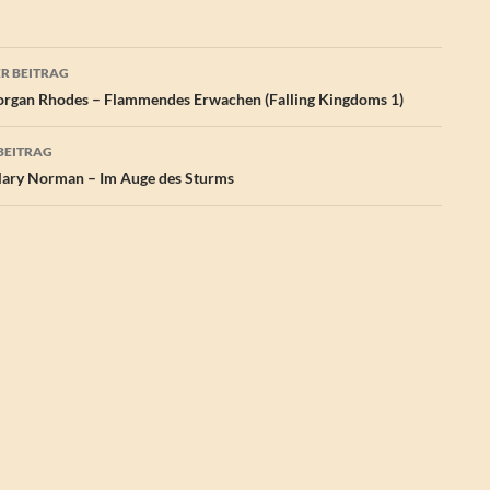
agsnavigation
R BEITRAG
gan Rhodes – Flammendes Erwachen (Falling Kingdoms 1)
BEITRAG
ary Norman – Im Auge des Sturms