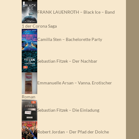
FRANK LAUENROTH – Black Ice – Band
1 der Corona Saga
Camilla Sten – Bachelorette Party
Sebastian Fitzek – Der Nachbar
Emmanuelle Arsan – Vanna. Erotischer
Roman
Sebastian Fitzek – Die Einladung
Robert Jordan – Der Pfad der Dolche