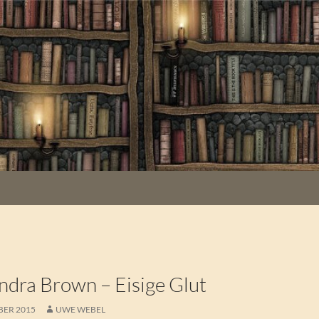
dra Brown – Eisige Glut
BER 2015
UWE WEBEL