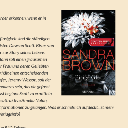
rder erkennen, wenn er in
losigkeit sind die ständigen
isten Dawson Scott. Bis er von
er zur Story seines Lebens
Mann soll einen grausamen
r Frau und deren Geliebten
erhält einen entscheidenden
pfer, Jeremy Wesson, soll der
npaares sein, das nie gefasst
st beginnt Scott zu ermitteln
ie attraktive Amelia Nolan,
nformationen zu gelangen. Was er schließlich aufdeckt, ist mehr
Verlagsinfo)
: 512 Seiten