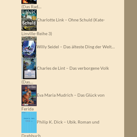
(Das Rad…
Charlotte Link – Ohne Schuld (Kate-
Linville-Reihe 3)
Willy Seidel – Das älteste Ding der Welt…
Charles de Lint – Das verborgene Volk
(Das…
Eva Maria Mudrich – Das Glück von
Ferida
Philip K. Dick – Ubik. Roman und
Drehbuch