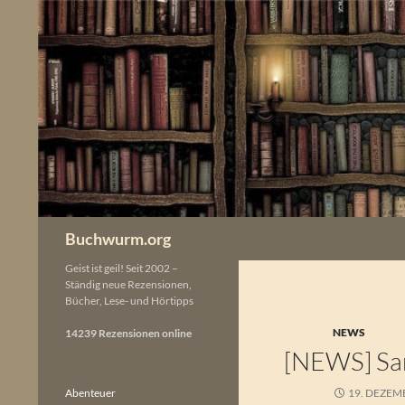
Zum
Inhalt
springen
Buchwurm.org
Geist ist geil! Seit 2002 –
Ständig neue Rezensionen,
Bücher, Lese- und Hörtipps
NEWS
14239 Rezensionen online
[NEWS] San
Abenteuer
19. DEZEM