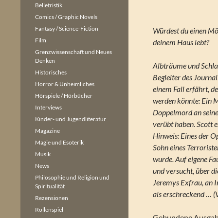
Belletristik
Comics / Graphic Novels
Fantasy / Science-Fiction
Würdest du einen Mö
Film
deinem Haus lebt?
Grenzwissenschaft und Neues
Denken
Albträume und Schlaf
Historisches
Begleiter des Journal
Horror & Unheimliches
einem Fall erfährt, d
Hörspiele / Hörbücher
werden könnte: Ein 
Interviews
Doppelmord an seine
Kinder- und Jugendliteratur
verübt haben. Scott 
Magazine
Hinweis: Eines der O
Magie und Esoterik
Sohn eines Terroriste
Musik
wurde. Auf eigene Fau
News
und versucht, über d
Philosophie und Religion und
Jeremys Exfrau, an I
Spiritualität
als erschreckend … (
Rezensionen
Rollenspiel
Gebundene Ausgabe