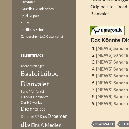
Sachbuch
Originaltitel: Deadl
Skurriles & Satirisches
Blanvalet
Spiel & Spaß
Storys
Thriller & Krimis
Zeitgeschichte & Gesellschaft
Das Könnte Dic
[NEWS] Sandra 
[NEWS] Sandra 
BELIEBTE TAGS
[NEWS] Sandra 
André Minninger
[NEWS] Sandra 
Bastei Lübbe
[NEWS] Sandra 
Blanvalet
[NEWS] Sandra 
[NEWS] Sandra 
Boris Pfeiffer
cbj
[NEWS] Sandra 
Dennis Ehrhardt
Der Hörverlag
[NEWS] Sandra 
Die drei ???
Droemer
Die drei ??? Kids
dtv
Eins A Medien
BLANVALET
SAN