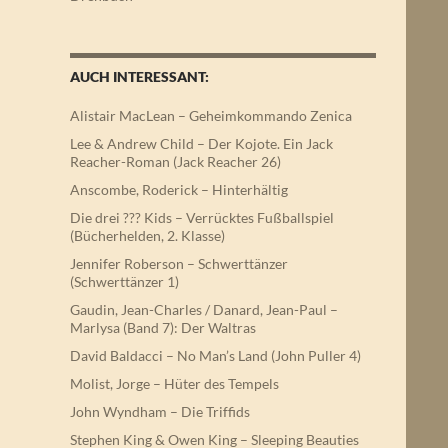
AUCH INTERESSANT:
Alistair MacLean – Geheimkommando Zenica
Lee & Andrew Child – Der Kojote. Ein Jack
Reacher-Roman (Jack Reacher 26)
Anscombe, Roderick – Hinterhältig
Die drei ??? Kids – Verrücktes Fußballspiel
(Bücherhelden, 2. Klasse)
Jennifer Roberson – Schwerttänzer
(Schwerttänzer 1)
Gaudin, Jean-Charles / Danard, Jean-Paul –
Marlysa (Band 7): Der Waltras
David Baldacci – No Man’s Land (John Puller 4)
Molist, Jorge – Hüter des Tempels
John Wyndham – Die Triffids
Stephen King & Owen King – Sleeping Beauties