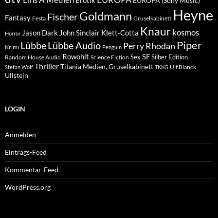
Erotik
EUROPA (Sony Music)
Heyne
Goldmann
Fischer
Fantasy
Festa
Gruselkabinett
Knaur
kosmos
Klett-Cotta
Jason Dark
John Sinclair
Horror
Piper
Lübbe Audio
Lübbe
Perry Rhodan
Krimi
Penguin
Rowohlt
SF
Sex
Silber Edition
Random House Audio
Science Fiction
Thriller
Titania Medien, Gruselkabinett
Ulf Blanck
Stefan Wolf
TKKG
Ullstein
LOGIN
Anmelden
Eintrags-Feed
Kommentar-Feed
WordPress.org