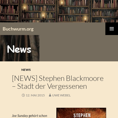
Zum
Inhalt
springen
Buchwurm.org
PRIMÄR
MENÜ
NEWS
[NEWS] Stephen Blackmoore
– Stadt der Vergessenen
12. MAI 2015
UWE WEBEL
Joe Sunday gehört schon