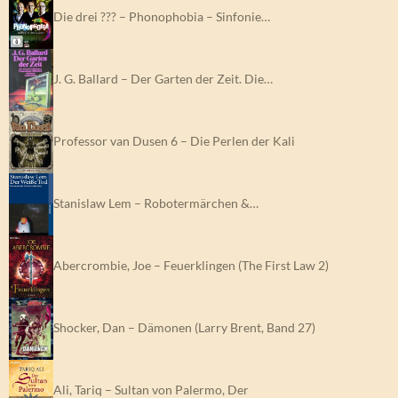
Die drei ??? – Phonophobia – Sinfonie…
J. G. Ballard – Der Garten der Zeit. Die…
Professor van Dusen 6 – Die Perlen der Kali
Stanislaw Lem – Robotermärchen &…
Abercrombie, Joe – Feuerklingen (The First Law 2)
Shocker, Dan – Dämonen (Larry Brent, Band 27)
Ali, Tariq – Sultan von Palermo, Der