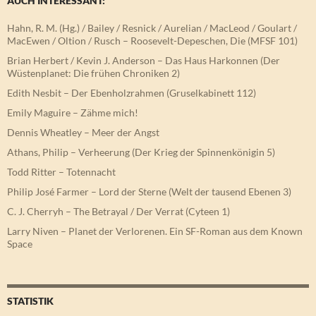
AUCH INTERESSANT:
Hahn, R. M. (Hg.) / Bailey / Resnick / Aurelian / MacLeod / Goulart /
MacEwen / Oltion / Rusch – Roosevelt-Depeschen, Die (MFSF 101)
Brian Herbert / Kevin J. Anderson – Das Haus Harkonnen (Der
Wüstenplanet: Die frühen Chroniken 2)
Edith Nesbit – Der Ebenholzrahmen (Gruselkabinett 112)
Emily Maguire – Zähme mich!
Dennis Wheatley – Meer der Angst
Athans, Philip – Verheerung (Der Krieg der Spinnenkönigin 5)
Todd Ritter – Totennacht
Philip José Farmer – Lord der Sterne (Welt der tausend Ebenen 3)
C. J. Cherryh – The Betrayal / Der Verrat (Cyteen 1)
Larry Niven – Planet der Verlorenen. Ein SF-Roman aus dem Known
Space
STATISTIK