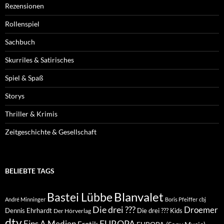
Rezensionen
Rollenspiel
Sachbuch
Skurriles & Satirisches
Spiel & Spaß
Storys
Thriller & Krimis
Zeitgeschichte & Gesellschaft
BELIEBTE TAGS
Blanvalet
Bastei Lübbe
André Minninger
Boris Pfeiffer
cbj
Die drei ???
Droemer
Dennis Ehrhardt
Die drei ??? Kids
Der Hörverlag
dtv
EUROPA
Eins A Medien