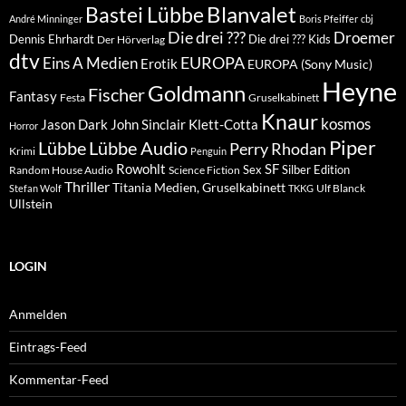
Blanvalet
Bastei Lübbe
André Minninger
Boris Pfeiffer
cbj
Die drei ???
Droemer
Dennis Ehrhardt
Die drei ??? Kids
Der Hörverlag
dtv
EUROPA
Eins A Medien
Erotik
EUROPA (Sony Music)
Heyne
Goldmann
Fischer
Fantasy
Festa
Gruselkabinett
Knaur
kosmos
Klett-Cotta
Jason Dark
John Sinclair
Horror
Piper
Lübbe Audio
Lübbe
Perry Rhodan
Krimi
Penguin
Rowohlt
SF
Sex
Silber Edition
Random House Audio
Science Fiction
Thriller
Titania Medien, Gruselkabinett
Ulf Blanck
Stefan Wolf
TKKG
Ullstein
LOGIN
Anmelden
Eintrags-Feed
Kommentar-Feed