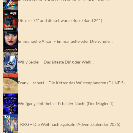
Die drei ??? und die schwarze Rose (Band 241)
Emmanuelle Arsan – Emmanuelle oder Die Schule…
Willy Seidel – Das älteste Ding der Welt…
Frank Herbert – Die Ketzer des Wüstenplaneten (DUNE 5)
Wolfgang Hohlbein – Erbe der Nacht (Der Magier 1)
TKKG – Die Weihnachtsgeiseln (Adventskalender 2025)