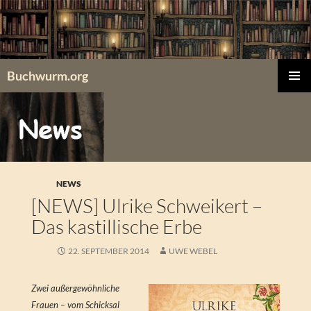
Zum
Inhalt
springen
Buchwurm.org
PRIMÄR
MENÜ
NEWS
[NEWS] Ulrike Schweikert –
Das kastillische Erbe
22. SEPTEMBER 2014
UWE WEBEL
Zwei außergewöhnliche
Frauen – vom Schicksal