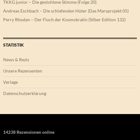
TKKG junior – Die gestohlene Stimme (Folge 20)
Andreas Eschbach – Die schlafenden Hüter (Das Marsprojekt 05)
Perry Rhodan – Der Fluch der Kosmokratin (Silber Edition 132)
STATISTIK
News & Rezis
Unsere Rezensenten
Verlage
Datenschutzerklärung
14238 Rezensionen online