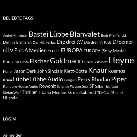
BELIEBTE TAGS
Blanvalet
Bastei Lübbe
André Minninger
Boris Pfeiffer
cbj
Die drei ???
Droemer
Dennis Ehrhardt
Die drei ??? Kids
Der Hörverlag
dtv
EUROPA
Eins A Medien
Erotik
EUROPA (Sony Music)
Heyne
Goldmann
Fischer
Fantasy
Festa
Gruselkabinett
Knaur
kosmos
Klett-Cotta
Jason Dark
John Sinclair
Horror
Piper
Lübbe Audio
Lübbe
Perry Rhodan
Krimi
Penguin
Rowohlt
SF
Sex
Silber Edition
Random House Audio
Science Fiction
Thriller
Titania Medien, Gruselkabinett
Ulf Blanck
Stefan Wolf
TKKG
Ullstein
LOGIN
Anmelden