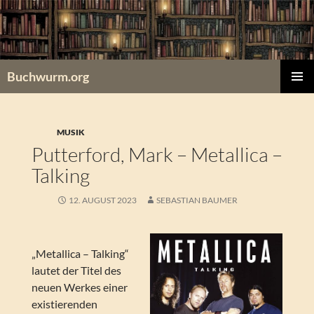
Zum
Inhalt
springen
Buchwurm.org
PRIMÄR
MENÜ
MUSIK
Putterford, Mark – Metallica –
Talking
12. AUGUST 2023
SEBASTIAN BAUMER
„Metallica – Talking“
lautet der Titel des
neuen Werkes einer
existierenden