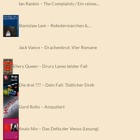
Ian Rankin – The Complaints / Ein reines…
Stanislaw Lem – Robotermärchen &…
Jack Vance – Drachenbrut. Vier Romane
Ellery Queen – Drury Lanes letzter Fall
Die drei ??? – Dein Fall: Tödlicher Dreh
Gord Rollo – Amputiert
Anaïs Nin – Das Delta der Venus (Lesung)