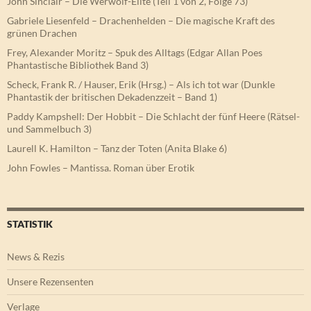
John Sinclair – Die Werwolf-Elite (Teil 1 von 2, Folge 73)
Gabriele Liesenfeld – Drachenhelden – Die magische Kraft des
grünen Drachen
Frey, Alexander Moritz – Spuk des Alltags (Edgar Allan Poes
Phantastische Bibliothek Band 3)
Scheck, Frank R. / Hauser, Erik (Hrsg.) – Als ich tot war (Dunkle
Phantastik der britischen Dekadenzzeit – Band 1)
Paddy Kampshell: Der Hobbit – Die Schlacht der fünf Heere (Rätsel-
und Sammelbuch 3)
Laurell K. Hamilton – Tanz der Toten (Anita Blake 6)
John Fowles – Mantissa. Roman über Erotik
STATISTIK
News & Rezis
Unsere Rezensenten
Verlage