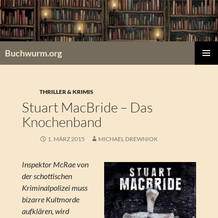
Zum
Inhalt
springen
Buchwurm.org
PRIMÄR
MENÜ
THRILLER & KRIMIS
Stuart MacBride – Das
Knochenband
1. MÄRZ 2015
MICHAEL DREWNIOK
Inspektor McRae von
der schottischen
Kriminalpolizei muss
bizarre Kultmorde
aufklären, wird