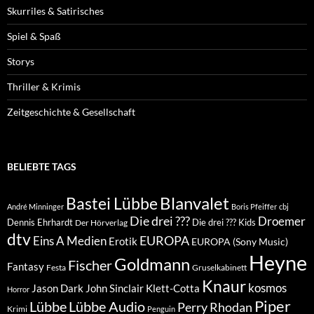
Skurriles & Satirisches
Spiel & Spaß
Storys
Thriller & Krimis
Zeitgeschichte & Gesellschaft
BELIEBTE TAGS
Blanvalet
Bastei Lübbe
André Minninger
Boris Pfeiffer
cbj
Die drei ???
Droemer
Dennis Ehrhardt
Die drei ??? Kids
Der Hörverlag
dtv
EUROPA
Eins A Medien
Erotik
EUROPA (Sony Music)
Heyne
Goldmann
Fischer
Fantasy
Festa
Gruselkabinett
Knaur
kosmos
Klett-Cotta
Jason Dark
John Sinclair
Horror
Piper
Lübbe Audio
Lübbe
Perry Rhodan
Krimi
Penguin