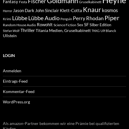
Goldmann
Fischer
Fantasy
Festa
Gruselkabinett
Knaur
kosmos
Klett-Cotta
Jason Dark
John Sinclair
Horror
Piper
Lübbe Audio
Lübbe
Perry Rhodan
Krimi
Penguin
Rowohlt
SF
Sex
Silber Edition
Random House Audio
Science Fiction
Thriller
Titania Medien, Gruselkabinett
Ulf Blanck
Stefan Wolf
TKKG
Ullstein
LOGIN
Anmelden
Eintrags-Feed
Kommentar-Feed
WordPress.org
Als amazon-Partner bekommen wir eine Prämie bei qualifizierten
Käufen.