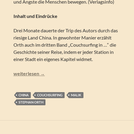
und Ängste die Menschen bewegen. (Verlagsinfo)
Inhalt und Eindrücke
Drei Monate dauerte der Trip des Autors durch das
riesige Land China. In gewohnter Manier erzählt
Orth auch im dritten Band „Couchsurfing in …“ die
Geschichte seiner Reise, indem er jeder Station in
einer Stadt ein eigenes Kapitel widmet.
Stephan Orth – Couchsurfing in China
weiterlesen
→
CHINA
COUCHSURFING
MALIK
STEPHAN ORTH