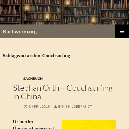
Zum
Inhalt
springen
Buchwurm.org
PRIMÄR
MENÜ
Schlagwortarchiv: Couchsurfing
SACHBUCH
Stephan Orth – Couchsurfing
in China
4. APRIL 2019
IMME HILDEBRANDT
Urlaub im
Überwachungsstaat