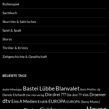
Rollenspiel
Sachbuch
Skurriles & Satirisches
Spiel & Spaß
Storys
Thriller & Krimis
Zeitgeschichte & Gesellschaft
BELIEBTE TAGS
Blanvalet
Bastei Lübbe
André Minninger
Boris Pfeiffer
cbj
Die drei ???
Droemer
Dennis Ehrhardt
Die drei ??? Kids
Der Hörverlag
dtv
EUROPA
Eins A Medien
Erotik
EUROPA (Sony Music)
Heyne