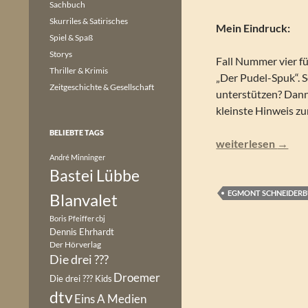
Sachbuch
Skurriles & Satirisches
Mein Eindruck:
Spiel & Spaß
Storys
Fall Nummer vier fü
Thriller & Krimis
„Der Pudel-Spuk“. S
Zeitgeschichte & Gesellschaft
unterstützen? Dann 
kleinste Hinweis zu
BELIEBTE TAGS
Kate Pankhurst – Ei
weiterlesen
→
André Minninger
Bastei Lübbe
EGMONT SCHNEIDER
Blanvalet
Boris Pfeiffer
cbj
Dennis Ehrhardt
Der Hörverlag
Die drei ???
Droemer
Die drei ??? Kids
dtv
Eins A Medien