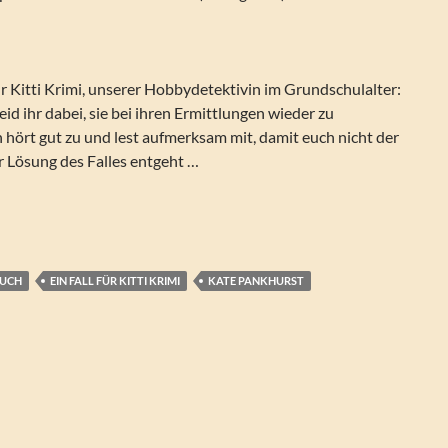
r Kitti Krimi, unserer Hobbydetektivin im Grundschulalter:
eid ihr dabei, sie bei ihren Ermittlungen wieder zu
hört gut zu und lest aufmerksam mit, damit euch nicht der
r Lösung des Falles entgeht …
n Fall für Kitti Krimi (Band 4): Der Pudel-Spuk
BUCH
EIN FALL FÜR KITTI KRIMI
KATE PANKHURST