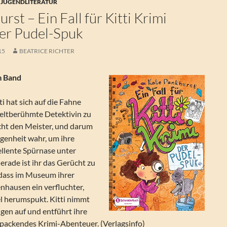
 JUGENDLITERATUR
rst – Ein Fall für Kitti Krimi
Der Pudel-Spuk
15
BEATRICE RICHTER
m Band
ti hat sich auf die Fahne
weltberühmte Detektivin zu
ht den Meister, und darum
genheit wahr, um ihre
ellente Spürnase unter
Gerade ist ihr das Gerücht zu
ass im Museum ihrer
nhausen ein verfluchter,
l herumspukt. Kitti nimmt
ngen auf und entführt ihre
n packendes Krimi-Abenteuer. (Verlagsinfo)