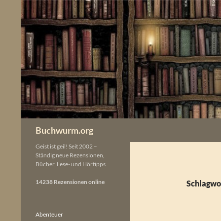
Zum
Inhalt
springen
Buchwurm.org
Geist ist geil! Seit 2002 –
Ständig neue Rezensionen,
Bücher, Lese- und Hörtipps
14238 Rezensionen online
Schlagwort
Abenteuer