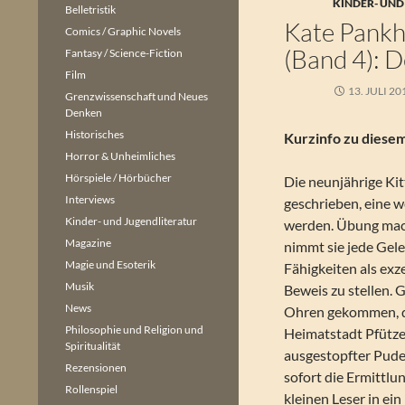
KINDER- UND
Belletristik
Kate Pankhu
Comics / Graphic Novels
(Band 4): 
Fantasy / Science-Fiction
Film
13. JULI 20
Grenzwissenschaft und Neues
Denken
Historisches
Kurzinfo zu diese
Horror & Unheimliches
Hörspiele / Hörbücher
Die neunjährige Kit
Interviews
geschrieben, eine 
Kinder- und Jugendliteratur
werden. Übung mac
Magazine
nimmt sie jede Gele
Magie und Esoterik
Fähigkeiten als exz
Musik
Beweis zu stellen. 
News
Ohren gekommen, d
Philosophie und Religion und
Heimatstadt Pfütze
Spiritualität
ausgestopfter Pude
Rezensionen
sofort die Ermittlu
Rollenspiel
kleinen Leser in ei