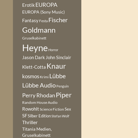
EUROPA
Erotik
EUROPA (Sony Music)
Fischer
Fantasy
Festa
Goldmann
Gruselkabinett
Heyne
Horror
Jason Dark
John Sinclair
Knaur
Klett-Cotta
Lübbe
kosmos
Krimi
Lübbe Audio
Penguin
Piper
Perry Rhodan
Random House Audio
Rowohlt
Sex
Science Fiction
SF
Silber Edition
Stefan Wolf
Thriller
Titania Medien,
Gruselkabinett