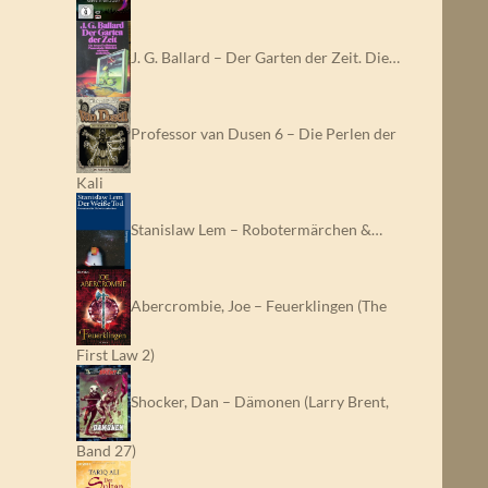
J. G. Ballard – Der Garten der Zeit. Die…
Professor van Dusen 6 – Die Perlen der
Kali
Stanislaw Lem – Robotermärchen &…
Abercrombie, Joe – Feuerklingen (The
First Law 2)
Shocker, Dan – Dämonen (Larry Brent,
Band 27)