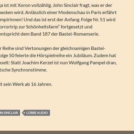
ist mit Xoron vollzählig. John Sinclair fragt, was er der
ecken wird. Anlässlich einer Modenschau in Paris erfährt
ampirinnen! Und das ist erst der Anfang. Folge Nr. 51 wird
Horrortrip zur Schönheitsfarm“ fortgesetzt und
 entspricht dem Band 187 der Bastei-Romanserie.
er Reihe sind Vertonungen der gleichnamigen Bastei-
Folge 50 feierte die Hörspielreihe ein Jubiläum. Zudem hat
selt: Statt Joachim Kerzel ist nun Wolfgang Pampel dran,
utsche Synchronstimme.
t sein Werk ab 16 Jahren.
Sinclair Geisterjäger: Mannequins mit Mörderaugen (Folge 51)
N SINCLAIR
LÜBBE AUDIO