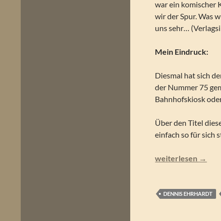
war ein komischer 
wir der Spur. Was w
uns sehr… (Verlagsi
Mein Eindruck:
Diesmal hat sich d
der Nummer 75 gema
Bahnhofskiosk ode
Über den Titel die
einfach so für sich
John Sinclair – 177
weiterlesen
→
DENNIS EHRHARDT