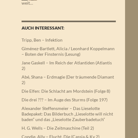
weit…
AUCH INTERESSANT:
Tripp, Ben – Infektion
Giménez-Bartlett, Alicia / Leonhard Koppelmann
– Boten der Finsternis (Lesung)
Jane Gaskell – Im Reich der Atlantiden (Atlantis
2)
Abé, Shana – Erdmagie (Der träumende Diamant
2)
Die Elfen: Die Schlacht am Mordstein (Folge 8)
Die drei ??? – Im Auge des Sturms (Folge 197)
Alexander Steffensmeier – Das Lieselotte
Badepaket: Das Bilderbuch „Lieselotte will nicht
baden“ und das „Lieselotte Zauberbadetuch“
H. G. Wells – Die Zeitmaschine (Teil 2)
Condie, Ally – Flucht, Die (Cassia & Ky 2)