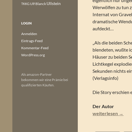
eigentlich nur unge
Ullstein
Ulf Blanck
TKKG
Werwölfen zu tun z
Internat von Gravel
dramatische Wendung
LOGIN
aufdeckt…
Anmelden
Eintrags-Feed
„Als die beiden Sc
Kommentar-Feed
blendeten, wußte ic
WordPress.org
Häuser zu beiden Se
Lichtkegel explodi
Sekunden nichts ei
Als amazon-Partner
(Verlagsinfo)
bekommen wir eine Prämie bei
qualifizierten Käufen.
Die Story erschien 
Der Autor
Jason Dark – John S
weiterlesen
→