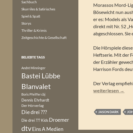
Sachbuch
Morassos Mord-Liga 
Skurriles & Satirisches
Bösewicht nun aush
Spiel & Spaß
er es: Models als V
Storys
direkt mit Nr. 52 „
Thriller & Krimis
abgeschlossen. Sie
Zeitgeschichte & Gesellschaft
Die Hörspiele dies
Heftserie. Mit der 
BELIEBTE TAGS
der Erzähler gewech
André Minninger
Harrison Fords de
Bastei Lübbe
Der Verlag empfiehl
Blanvalet
Jason Dark – John 
weiterlesen
→
Boris Pfeiffer
cbj
Dennis Ehrhardt
Der Hörverlag
Die drei ???
JASON DARK
JOH
Droemer
Die drei ??? Kids
dtv
Eins A Medien