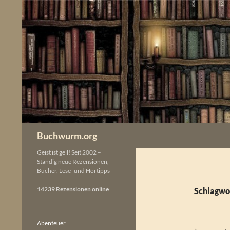
Zum
Inhalt
springen
Buchwurm.org
Geist ist geil! Seit 2002 –
Ständig neue Rezensionen,
Bücher, Lese- und Hörtipps
14239 Rezensionen online
Schlagwo
Abenteuer