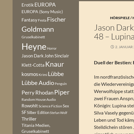
EUROPA
Erotik
EUROPA (Sony Music)
Fischer
HÖRSPIELE /
Fantasy
Festa
Jason Dark 
Goldmann
48 – Lupina
Gruselkabinett
Heyne
2. JANUAR
Horror
Jason Dark
John Sinclair
Duell der Bestien
Knaur
Klett-Cotta
Lübbe
kosmos
Krimi
Im nordfranzösisch
Lübbe Audio
die Wiedervereinig
Penguin
Piper
Werwolfsippe statt
Perry Rhodan
zwei Frauen Anspru
Random House Audio
Königin: Lupina ste
Rowohlt
Sex
Science Fiction
SF
Silva Vasely gegenü
Silber Edition
Stefan Wolf
Thriller
Leben und Tod kämp
Titania Medien,
Stelldichein stören
Gruselkabinett