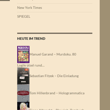
New York Times
SPIEGEL
HEUTE IM TREND
Manuel Garand – Murdoku. 80
Logikrätsel rund…
Sebastian Fitzek – Die Einladung
Tom Hillenbrand – Hologrammatica