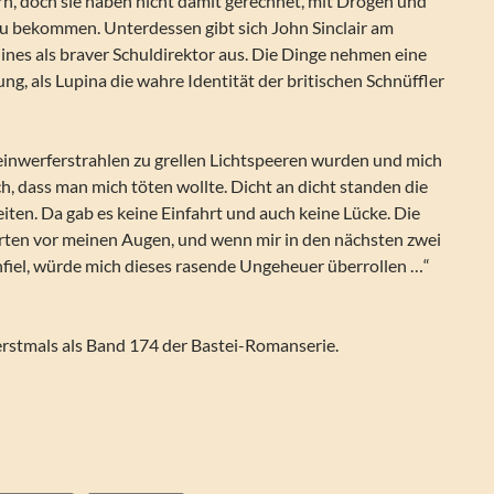
rn, doch sie haben nicht damit gerechnet, mit Drogen und
u bekommen. Unterdessen gibt sich John Sinclair am
ines als braver Schuldirektor aus. Die Dinge nehmen eine
, als Lupina die wahre Identität der britischen Schnüffler
heinwerferstrahlen zu grellen Lichtspeeren wurden und mich
h, dass man mich töten wollte. Dicht an dicht standen die
iten. Da gab es keine Einfahrt und auch keine Lücke. Die
erten vor meinen Augen, und wenn mir in den nächsten zwei
nfiel, würde mich dieses rasende Ungeheuer überrollen …“
erstmals als Band 174 der Bastei-Romanserie.
inclair Geisterjäger Folge 48 – Lupinas Todfeind (2/2)