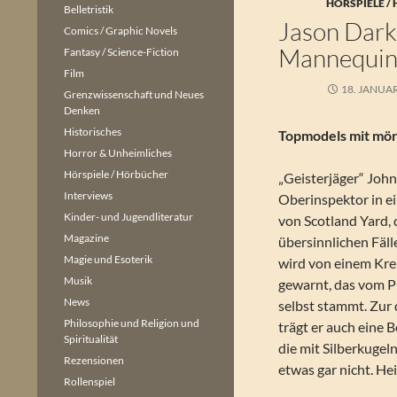
HÖRSPIELE /
Belletristik
Jason Dark 
Comics / Graphic Novels
Mannequins
Fantasy / Science-Fiction
Film
18. JANUA
Grenzwissenschaft und Neues
Denken
Historisches
Topmodels mit mör
Horror & Unheimliches
Hörspiele / Hörbücher
„Geisterjäger“ John 
Interviews
Oberinspektor in e
Kinder- und Jugendliteratur
von Scotland Yard, d
Magazine
übersinnlichen Fälle
Magie und Esoterik
wird von einem Kre
Musik
gewarnt, das vom P
News
selbst stammt. Zur 
Philosophie und Religion und
trägt er auch eine B
Spiritualität
die mit Silberkugel
Rezensionen
etwas gar nicht. Hei
Rollenspiel