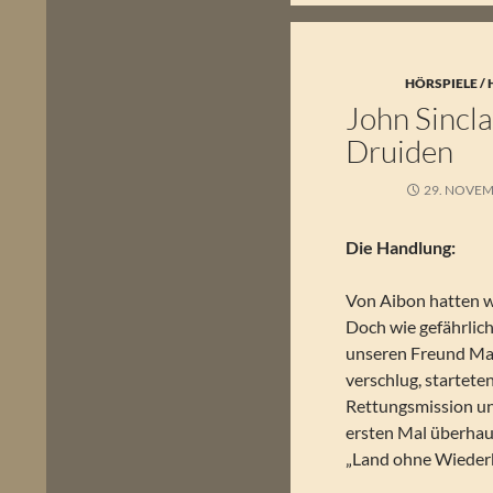
HÖRSPIELE /
John Sincla
Druiden
29. NOVEM
Die Handlung:
Von Aibon hatten w
Doch wie gefährlich
unseren Freund Ma
verschlug, starteten
Rettungsmission un
ersten Mal überhau
„Land ohne Wiederk