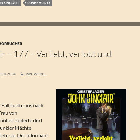
N SINCLAIR
LÜBBE AUDIO
 HÖRBÜCHER
ir – 177 – Verliebt, verlobt und
BER 2024
UWE WEBEL
Fall lockte uns nach
Frau von
hönheit köderte dort
 dunkler Mächte
te sie. Der Informant