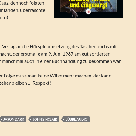
Kauz, dennoch folgten
ir fanden, überraschte
nfo)
er Verlag an die Hörspielumsetzung des Taschenbuchs mit
cht, der erstmalig am 9. Juni 1987 am gut sortierten
r manchmal auch in einer Buchhandlung zu bekommen war.
ser Folge muss man keine Witze mehr machen, der kann
 stehenbleiben … Respekt!
 – Verliebt, verlobt und eingesargt
JASON DARK
JOHN SINCLAIR
LÜBBE AUDIO