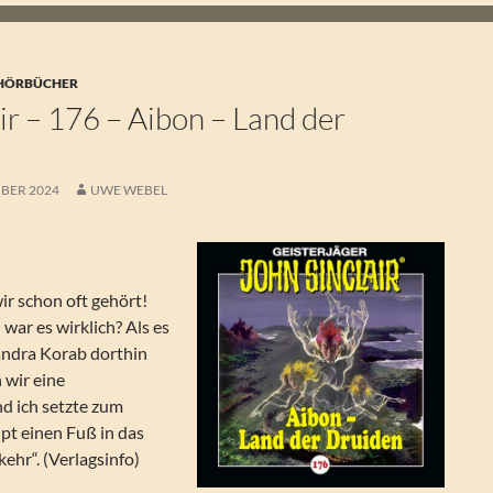
 HÖRBÜCHER
ir – 176 – Aibon – Land der
BER 2024
UWE WEBEL
ir schon oft gehört!
 war es wirklich? Als es
ndra Korab dorthin
 wir eine
d ich setzte zum
pt einen Fuß in das
ehr“. (Verlagsinfo)