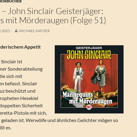
 HÖRBÜCHER
– John Sinclair Geisterjäger:
 mit Mörderaugen (Folge 51)
R 2025
MICHAEL MATZER
derischem Appetit
Sinclair ist
iner Sonderabteilung
ie sich mit
n befasst. Sinclair
uz beschützt und
ropheten Hesekiel
doppelten Sicherheit
eretta-Pistole mit sich,
n geladen ist. Werwölfe und ähnliches Gelichter mögen so
ßt es.