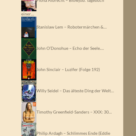
Fiona Albrecht – Blowjob. Tagebuch
einer…
Stanislaw Lem – Robotermärchen &…
John O’Donohue – Echo der Seele.…
John Sinclair – Luzifer (Folge 192)
Willy Seidel – Das älteste Ding der Welt…
Timothy Greenfield-Sanders – XXX: 30…
Philip Ardagh – Schlimmes Ende (Eddie