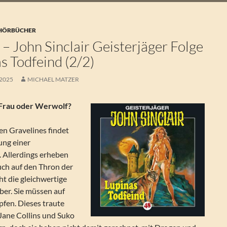
 HÖRBÜCHER
– John Sinclair Geisterjäger Folge
s Todfeind (2/2)
 2025
MICHAEL MATZER
: Frau oder Werwolf?
en Gravelines findet
ung einer
. Allerdings erheben
ch auf den Thron der
ht die gleichwertige
ber. Sie müssen auf
fen. Dieses traute
 Jane Collins und Suko