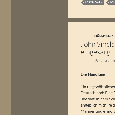
JASON DARK
JOH
HÖRSPIELE /
John Sincla
eingesargt
17. DEZEM
Die Handlung:
Ein ungewöhnlicher 
Deutschland: Eine 
übernatürlicher Sc
angeblich mithilfe
Männer und ermorde