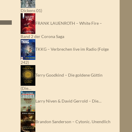
Dickens 01)
FRANK LAUENROTH – White Fire –
Band 2 der Corona Saga
TKKG – Verbrechen live im Radio (Folge
242)
Terry Goodkind – Die goldene Göttin
(Die…
Larry Niven & David Gerrold – Die…
Brandon Sanderson – Cytonic. Unendlich