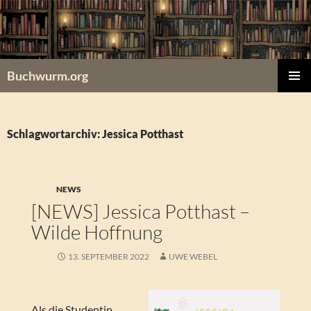
Zum
Inhalt
springen
Buchwurm.org
PRIMÄR
MENÜ
Schlagwortarchiv: Jessica Potthast
NEWS
[NEWS] Jessica Potthast –
Wilde Hoffnung
13. SEPTEMBER 2022
UWE WEBEL
Als die Studentin