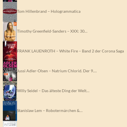
Tom Hillenbrand – Hologrammatica
Timothy Greenfield-Sanders – XXX: 30…
FRANK LAUENROTH – White Fire – Band 2 der Corona Saga
Jussi Adler-Olsen – Natrium Chlorid. Der 9.…
Willy Seidel – Das älteste Ding der Welt…
Stanislaw Lem – Robotermärchen &…