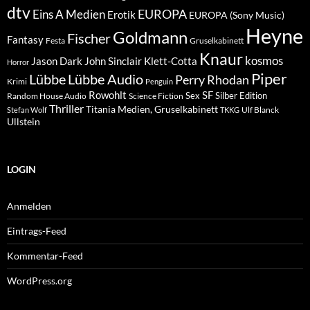
dtv
EUROPA
Eins A Medien
Erotik
EUROPA (Sony Music)
Heyne
Goldmann
Fischer
Fantasy
Festa
Gruselkabinett
Knaur
kosmos
Klett-Cotta
Jason Dark
John Sinclair
Horror
Piper
Lübbe Audio
Lübbe
Perry Rhodan
Krimi
Penguin
Rowohlt
SF
Sex
Silber Edition
Random House Audio
Science Fiction
Thriller
Titania Medien, Gruselkabinett
Ulf Blanck
Stefan Wolf
TKKG
Ullstein
LOGIN
Anmelden
Eintrags-Feed
Kommentar-Feed
WordPress.org