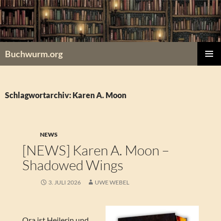
Zum
Inhalt
springen
Buchwurm.org
PRIMÄR
MENÜ
Schlagwortarchiv: Karen A. Moon
NEWS
[NEWS] Karen A. Moon –
Shadowed Wings
3. JULI 2026
UWE WEBEL
Ora ist Heilerin und