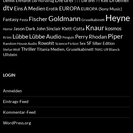
Die drei ???
Droemer
Dennis Ehrhardt
Die drei ??? Kids
Der Hörverlag
dtv
EUROPA
Eins A Medien
Erotik
EUROPA (Sony Music)
Heyne
Goldmann
Fischer
Fantasy
Festa
Gruselkabinett
Knaur
kosmos
Klett-Cotta
Jason Dark
John Sinclair
Horror
Piper
Lübbe Audio
Lübbe
Perry Rhodan
Krimi
Penguin
Rowohlt
SF
Sex
Silber Edition
Random House Audio
Science Fiction
Thriller
Titania Medien, Gruselkabinett
Ulf Blanck
Stefan Wolf
TKKG
Ullstein
LOGIN
Anmelden
Eintrags-Feed
Kommentar-Feed
WordPress.org