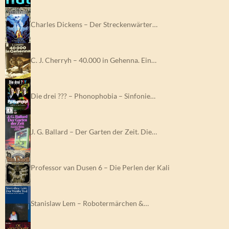
Charles Dickens – Der Streckenwärter…
C. J. Cherryh – 40.000 in Gehenna. Ein…
Die drei ??? – Phonophobia – Sinfonie…
J. G. Ballard – Der Garten der Zeit. Die…
Professor van Dusen 6 – Die Perlen der Kali
Stanislaw Lem – Robotermärchen &…