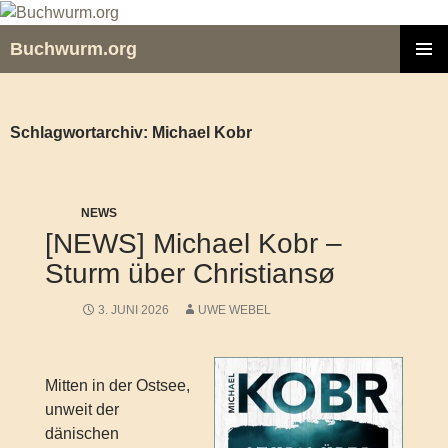
Zum
Inhalt
Buchwurm.org
springen
PRIMÄR
MENÜ
Schlagwortarchiv: Michael Kobr
NEWS
[NEWS] Michael Kobr –
Sturm über Christiansø
3. JUNI 2026
UWE WEBEL
Mitten in der Ostsee,
unweit der
dänischen