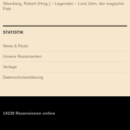
Silverberg, Robert (Hrsg.) – Legenden – Lord John, der magische
Pakt
STATISTIK
News & Rezis
Unsere Rezensenten
Verlage
Datenschutzerklärung
14238 Rezensionen online