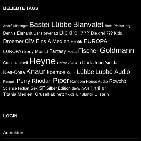
BELIEBTE TAGS
Blanvalet
Bastei Lübbe
André Minninger
Boris Pfeiffer
cbj
Die drei ???
Dennis Ehrhardt
Die drei ??? Kids
Der Hörverlag
dtv
Eins A Medien
EUROPA
Droemer
Erotik
Goldmann
Fischer
Fantasy
EUROPA (Sony Music)
Festa
Heyne
Jason Dark
John Sinclair
Gruselkabinett
Horror
Knaur
Lübbe
Lübbe Audio
kosmos
Klett-Cotta
Krimi
Piper
Perry Rhodan
Rowohlt
Random House Audio
Penguin
Thriller
SF
Sex
Silber Edition
Science Fiction
Stefan Wolf
Ullstein
Titania Medien, Gruselkabinett
Ulf Blanck
TKKG
LOGIN
Anmelden