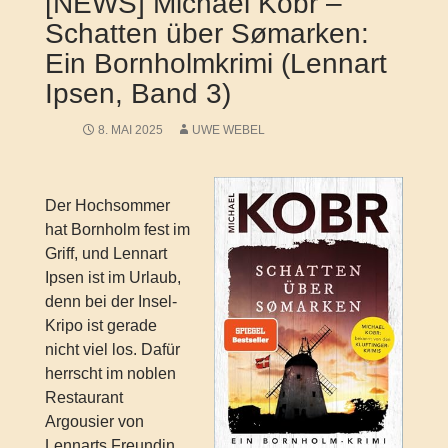
[NEWS] Michael Kobr –
Schatten über Sømarken:
Ein Bornholmkrimi (Lennart
Ipsen, Band 3)
8. MAI 2025
UWE WEBEL
Der Hochsommer
hat Bornholm fest im
Griff, und Lennart
Ipsen ist im Urlaub,
denn bei der Insel-
Kripo ist gerade
nicht viel los. Dafür
herrscht im noblen
Restaurant
Argousier von
Lennarts Freundin