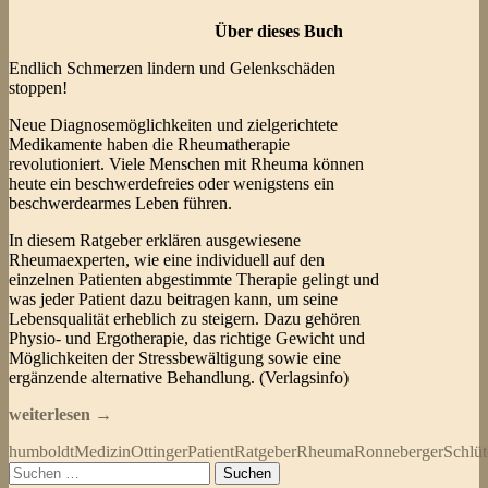
Über dieses Buch
Endlich Schmerzen lindern und Gelenkschäden
stoppen!
Neue Diagnosemöglichkeiten und zielgerichtete
Medikamente haben die Rheumatherapie
revolutioniert. Viele Menschen mit Rheuma können
heute ein beschwerdefreies oder wenigstens ein
beschwerdearmes Leben führen.
In diesem Ratgeber erklären ausgewiesene
Rheumaexperten, wie eine individuell auf den
einzelnen Patienten abgestimmte Therapie gelingt und
was jeder Patient dazu beitragen kann, um seine
Lebensqualität erheblich zu steigern. Dazu gehören
Physio- und Ergotherapie, das richtige Gewicht und
Möglichkeiten der Stressbewältigung sowie eine
ergänzende alternative Behandlung. (Verlagsinfo)
Iris
weiterlesen
→
Ottinger,
humboldt
Medizin
Ottinger
Patient
Ratgeber
Rheuma
Ronneberger
Schlüt
Dr.
Suchen
med.