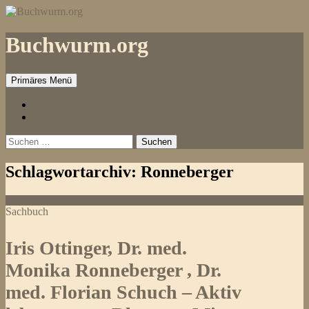
Zum
Inhalt
springen
Buchwurm.org
Primäres Menü
Impressum
Kontakt
Suchen
nach:
Schlagwortarchiv: Ronneberger
Sachbuch
Iris Ottinger, Dr. med.
Monika Ronneberger , Dr.
med. Florian Schuch – Aktiv