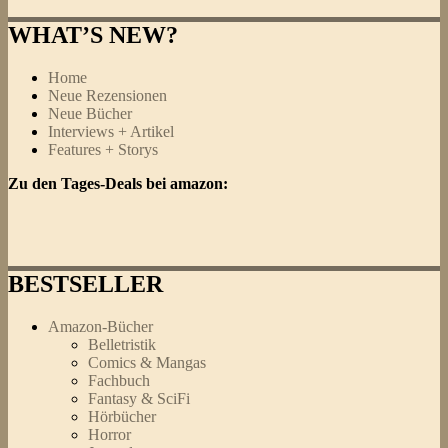
nach:
Monika
Ronneberger
WHAT’S NEW?
,
Dr.
med.
Home
Florian
Neue Rezensionen
Schuch
Neue Bücher
–
Interviews + Artikel
Aktiv
Features + Storys
leben
Zu den Tages-Deals bei amazon:
–
trotz
Rheuma:
Mit
der
modernen
BESTSELLER
Rheuma-
Therapie
Amazon-Bücher
Schmerzen
Belletristik
lindern
Comics & Mangas
und
Fachbuch
Gelenkschäden
Fantasy & SciFi
stoppen
Hörbücher
Horror