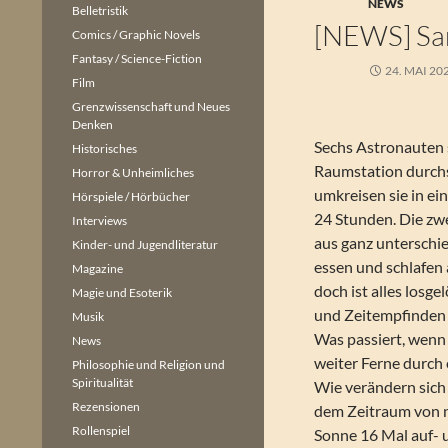
NEWS
Belletristik
[NEWS] Sa
Comics / Graphic Novels
Fantasy / Science-Fiction
24. MAI 20
Film
Grenzwissenschaft und Neues
Denken
Sechs Astronauten 
Historisches
Raumstation durchs
Horror & Unheimliches
umkreisen sie in ei
Hörspiele / Hörbücher
24 Stunden. Die zw
Interviews
aus ganz unterschi
Kinder- und Jugendliteratur
essen und schlafen
Magazine
doch ist alles losge
Magie und Esoterik
und Zeitempfinden 
Musik
Was passiert, wenn
News
weiter Ferne durch 
Philosophie und Religion und
Spiritualität
Wie verändern sich
Rezensionen
dem Zeitraum von n
Rollenspiel
Sonne 16 Mal auf- 