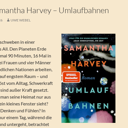
mantha Harvey – Umlaufbahnen
26
UWE WEBEL
schweben in einer
 All. Den Planeten Erde
nmal 90 Minuten, 16 Mal in
ei Frauen und vier Männer
edlichen Nationen arbeiten,
 auf engstem Raum – und
löst vom Alltag, Schwerkraft
sind außer Kraft gesetzt.
 man seine Heimat nur aus
ein kleines Fenster sieht?
 Denken und Fühlen? In
ur einem Tag, während die
und untergeht, betrachtet