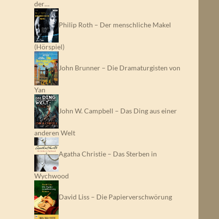
der…
Philip Roth – Der menschliche Makel
(Hörspiel)
John Brunner – Die Dramaturgisten von
Yan
John W. Campbell – Das Ding aus einer
anderen Welt
Agatha Christie – Das Sterben in
Wychwood
David Liss – Die Papierverschwörung