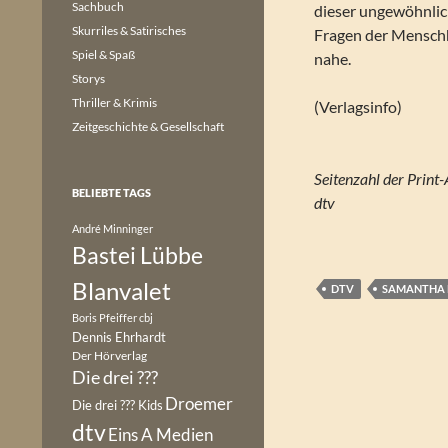
Sachbuch
dieser ungewöhnlic
Skurriles & Satirisches
Fragen der Menschh
Spiel & Spaß
nahe.
Storys
Thriller & Krimis
(Verlagsinfo)
Zeitgeschichte & Gesellschaft
BELIEBTE TAGS
dtv
André Minninger
Bastei Lübbe
Blanvalet
DTV
SAMANTHA 
Boris Pfeiffer
cbj
Dennis Ehrhardt
Der Hörverlag
Die drei ???
Droemer
Die drei ??? Kids
dtv
Eins A Medien