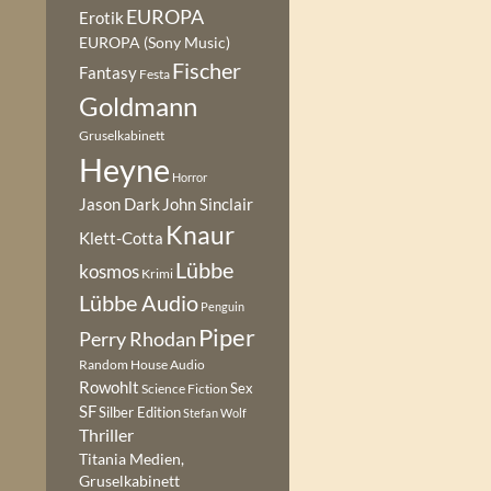
EUROPA
Erotik
EUROPA (Sony Music)
Fischer
Fantasy
Festa
Goldmann
Gruselkabinett
Heyne
Horror
Jason Dark
John Sinclair
Knaur
Klett-Cotta
Lübbe
kosmos
Krimi
Lübbe Audio
Penguin
Piper
Perry Rhodan
Random House Audio
Rowohlt
Sex
Science Fiction
SF
Silber Edition
Stefan Wolf
Thriller
Titania Medien,
Gruselkabinett