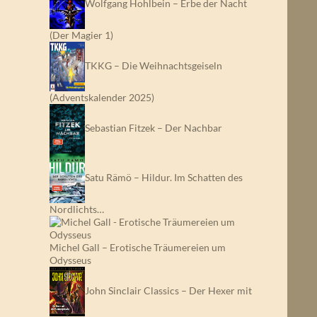
Wolfgang Hohlbein – Erbe der Nacht
(Der Magier 1)
TKKG – Die Weihnachtsgeiseln
(Adventskalender 2025)
Sebastian Fitzek – Der Nachbar
Satu Rämö – Hildur. Im Schatten des
Nordlichts…
Michel Gall – Erotische Träumereien um
Odysseus
John Sinclair Classics – Der Hexer mit