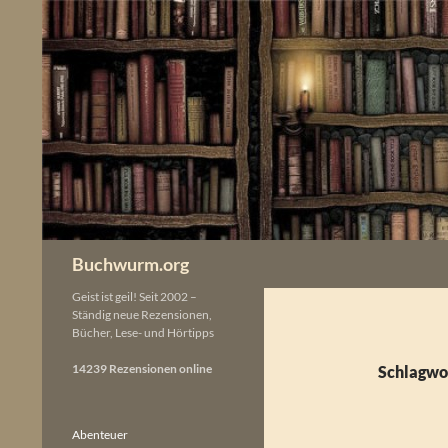
Zum
Inhalt
springen
Buchwurm.org
Geist ist geil! Seit 2002 –
Ständig neue Rezensionen,
Bücher, Lese- und Hörtipps
14239 Rezensionen online
Schlagwo
Abenteuer