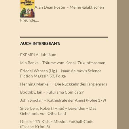
Alan Dean Foster – Meine galaktischen
Freunde.…
AUCH INTERESSANT:
EXEMPLA-Jubiläum
Iain Banks – Träume vom Kanal. Zukunftsroman
Friedel Wahren (Hg.) – Isaac Asimov’s Science
Fiction Magazin 53. Folge
Henning Mankell – Die Rückkehr des Tanzlehrers
Boothby, Ian – Futurama Comics 27
John Sinclair – Kathedrale der Angst (Folge 179)
Silverberg, Robert (Hrsg) – Legenden – Das
Geheimnis von Otherland
Die drei ??? Kids – Mission Fußball-Code
(Escape-Krimi 3)