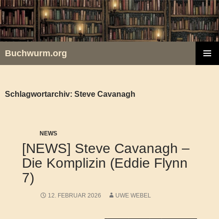
Zum
Inhalt
springen
Buchwurm.org
PRIMÄR
MENÜ
Schlagwortarchiv: Steve Cavanagh
NEWS
[NEWS] Steve Cavanagh –
Die Komplizin (Eddie Flynn
7)
12. FEBRUAR 2026
UWE WEBEL