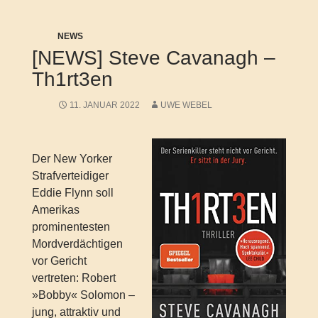
NEWS
[NEWS] Steve Cavanagh –
Th1rt3en
11. JANUAR 2022
UWE WEBEL
Der New Yorker
Strafverteidiger
Eddie Flynn soll
Amerikas
prominentesten
Mordverdächtigen
vor Gericht
vertreten: Robert
»Bobby« Solomon –
jung, attraktiv und