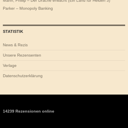
Mann, Phillip – Der Drache erwacht (Ein Land für Helden 3)
Parker – Monopoly Banking
STATISTIK
News & Rezis
Unsere Rezensenten
Verlage
Datenschutzerklärung
14239 Rezensionen online