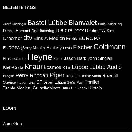
BELIEBTE TAGS
Blanvalet
Bastei Lübbe
André Minninger
Boris Pfeiffer
cbj
Die drei ???
Dennis Ehrhardt
Die drei ??? Kids
Der Hörverlag
dtv
Eins A Medien
EUROPA
Droemer
Erotik
Goldmann
Fischer
Fantasy
EUROPA (Sony Music)
Festa
Heyne
Jason Dark
John Sinclair
Gruselkabinett
Horror
Knaur
Lübbe
Lübbe Audio
kosmos
Klett-Cotta
Krimi
Piper
Perry Rhodan
Rowohlt
Random House Audio
Penguin
Thriller
SF
Sex
Silber Edition
Science Fiction
Stefan Wolf
Ullstein
Titania Medien, Gruselkabinett
Ulf Blanck
TKKG
LOGIN
Anmelden