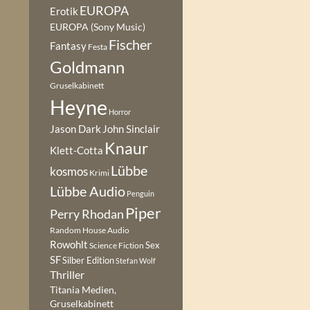
EUROPA
Erotik
EUROPA (Sony Music)
Fischer
Fantasy
Festa
Goldmann
Gruselkabinett
Heyne
Horror
Jason Dark
John Sinclair
Knaur
Klett-Cotta
Lübbe
kosmos
Krimi
Lübbe Audio
Penguin
Piper
Perry Rhodan
Random House Audio
Rowohlt
Sex
Science Fiction
SF
Silber Edition
Stefan Wolf
Thriller
Titania Medien,
Gruselkabinett