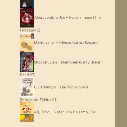
Abercrombie, Joe – Feuerklingen (The
First Law 2)
David Safier – Mieses Karma (Lesung)
Shocker, Dan – Dämonen (Larry Brent,
Band 27)
C.J. Cherryh – Das Tor von Ivrel
(Morgaine-Zyklus 01)
Ali, Tariq – Sultan von Palermo, Der