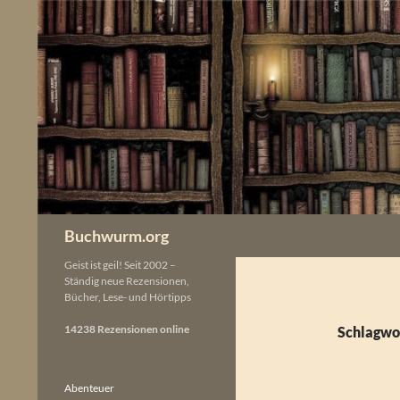
Zum
Inhalt
springen
Buchwurm.org
Geist ist geil! Seit 2002 –
Ständig neue Rezensionen,
Bücher, Lese- und Hörtipps
14238 Rezensionen online
Schlagwor
Abenteuer