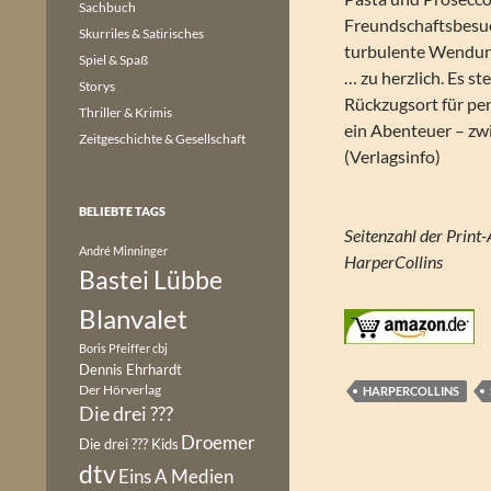
Sachbuch
Freundschaftsbesuc
Skurriles & Satirisches
turbulente Wendung
Spiel & Spaß
… zu herzlich. Es st
Storys
Rückzugsort für pen
Thriller & Krimis
ein Abenteuer – zw
Zeitgeschichte & Gesellschaft
(Verlagsinfo)
BELIEBTE TAGS
André Minninger
HarperCollins
Bastei Lübbe
Blanvalet
Boris Pfeiffer
cbj
Dennis Ehrhardt
Der Hörverlag
HARPERCOLLINS
Die drei ???
Droemer
Die drei ??? Kids
dtv
Eins A Medien