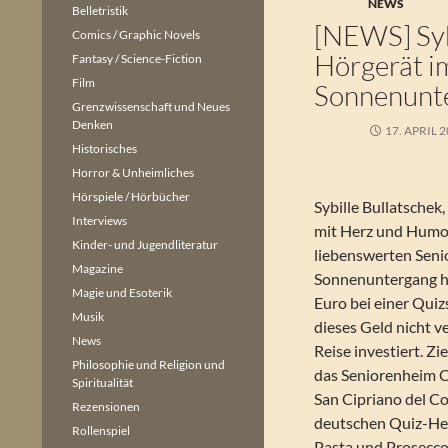
NEWS
Belletristik
[NEWS] Sybi
Comics / Graphic Novels
Hörgerät i
Fantasy / Science-Fiction
Film
Sonnenunte
Grenzwissenschaft und Neues
Denken
17. APRIL 
Historisches
Horror & Unheimliches
Hörspiele / Hörbücher
Sybille Bullatschek,
Interviews
mit Herz und Humor
Kinder- und Jugendliteratur
liebenswerten Sen
Magazine
Sonnenuntergang ha
Magie und Esoterik
Euro bei einer Qui
Musik
dieses Geld nicht ve
News
Reise investiert. Zi
Philosophie und Religion und
das Seniorenheim 
Spiritualität
San Cipriano del Co
Rezensionen
deutschen Quiz-He
Rollenspiel
Pasta und Prosecco