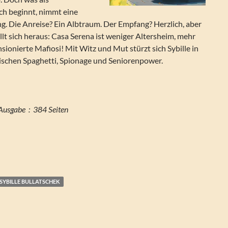
h beginnt, nimmt eine
. Die Anreise? Ein Albtraum. Der Empfang? Herzlich, aber
ellt sich heraus: Casa Serena ist weniger Altersheim, mehr
sionierte Mafiosi! Mit Witz und Mut stürzt sich Sybille in
ischen Spaghetti, Spionage und Seniorenpower.
Seitenzahl der Print-Ausgabe ‏ : ‎ 384 Seiten
SYBILLE BULLATSCHEK