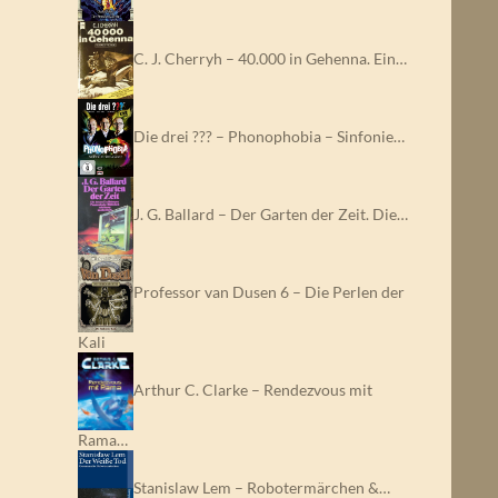
C. J. Cherryh – 40.000 in Gehenna. Ein…
Die drei ??? – Phonophobia – Sinfonie…
J. G. Ballard – Der Garten der Zeit. Die…
Professor van Dusen 6 – Die Perlen der
Kali
Arthur C. Clarke – Rendezvous mit
Rama…
Stanislaw Lem – Robotermärchen &…