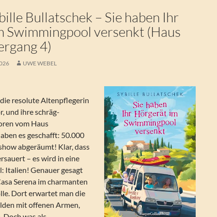
lle Bullatschek – Sie haben Ihr
m Swimmingpool versenkt (Haus
rgang 4)
2026
UWE WEBEL
 die resolute Altenpflegerin
, und ihre schräg-
ioren vom Haus
ben es geschafft: 50.000
zshow abgeräumt! Klar, dass
rsauert – es wird in eine
el: Italien! Genauer gesagt
Casa Serena im charmanten
lle. Dort erwartet man die
lden mit offenen Armen,
. Doch was als