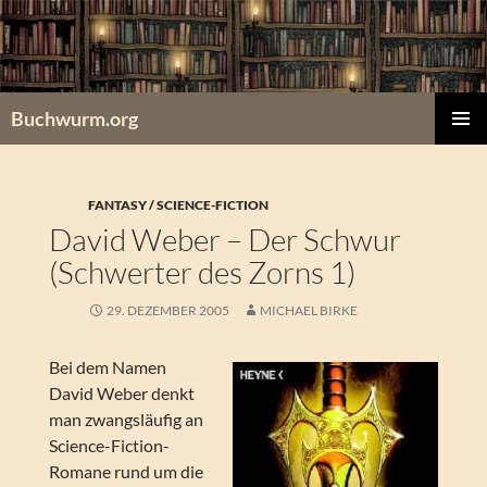
Zum
Inhalt
springen
Buchwurm.org
PRIMÄR
MENÜ
FANTASY / SCIENCE-FICTION
David Weber – Der Schwur
(Schwerter des Zorns 1)
29. DEZEMBER 2005
MICHAEL BIRKE
Bei dem Namen
David Weber denkt
man zwangsläufig an
Science-Fiction-
Romane rund um die