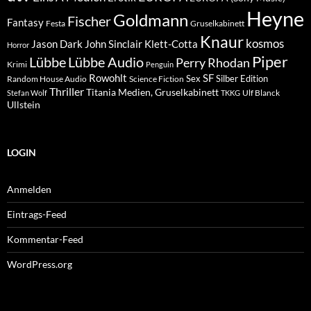
Heyne
Goldmann
Fischer
Fantasy
Festa
Gruselkabinett
Knaur
kosmos
Klett-Cotta
Jason Dark
John Sinclair
Horror
Piper
Lübbe Audio
Lübbe
Perry Rhodan
Krimi
Penguin
Rowohlt
SF
Sex
Silber Edition
Random House Audio
Science Fiction
Thriller
Titania Medien, Gruselkabinett
Ulf Blanck
Stefan Wolf
TKKG
Ullstein
LOGIN
Anmelden
Eintrags-Feed
Kommentar-Feed
WordPress.org