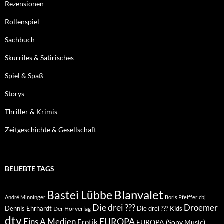
Rezensionen
Rollenspiel
Sachbuch
Skurriles & Satirisches
Spiel & Spaß
Storys
Thriller & Krimis
Zeitgeschichte & Gesellschaft
BELIEBTE TAGS
Blanvalet
Bastei Lübbe
André Minninger
Boris Pfeiffer
cbj
Die drei ???
Droemer
Dennis Ehrhardt
Die drei ??? Kids
Der Hörverlag
dtv
EUROPA
Eins A Medien
Erotik
EUROPA (Sony Music)