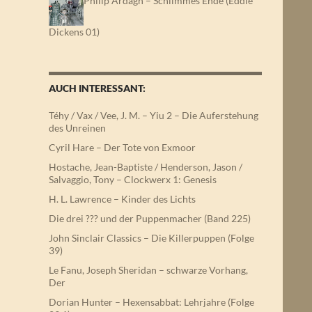
Philip Ardagh – Schlimmes Ende (Eddie
Dickens 01)
AUCH INTERESSANT:
Téhy / Vax / Vee, J. M. – Yiu 2 – Die Auferstehung
des Unreinen
Cyril Hare – Der Tote von Exmoor
Hostache, Jean-Baptiste / Henderson, Jason /
Salvaggio, Tony – Clockwerx 1: Genesis
H. L. Lawrence – Kinder des Lichts
Die drei ??? und der Puppenmacher (Band 225)
John Sinclair Classics – Die Killerpuppen (Folge
39)
Le Fanu, Joseph Sheridan – schwarze Vorhang,
Der
Dorian Hunter – Hexensabbat: Lehrjahre (Folge