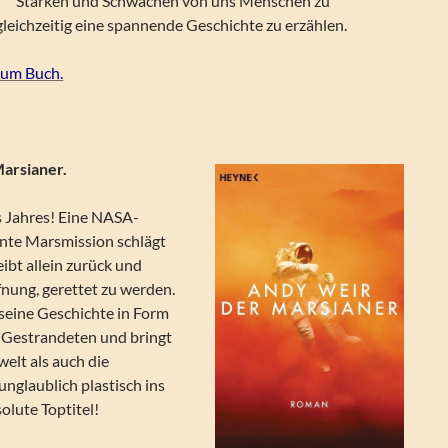
Stärken und Schwächen von uns Menschen zu
leichzeitig eine spannende Geschichte zu erzählen.
zum Buch.
arsianer.
 Jahres! Eine NASA-
nte Marsmission schlägt
leibt allein zurück und
fnung, gerettet zu werden.
 seine Geschichte in Form
 Gestrandeten und bringt
elt als auch die
unglaublich plastisch ins
olute Toptitel!