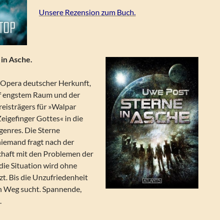
Unsere Rezension zum Buch.
in Asche.
-Opera deutscher Herkunft,
uf engstem Raum und der
reisträgers für »Walpar
Zeigefinger Gottes« in die
genres. Die Sterne
niemand fragt nach der
chaft mit den Problemen der
die Situation wird ohne
t. Bis die Unzufriedenheit
n Weg sucht. Spannende,
.