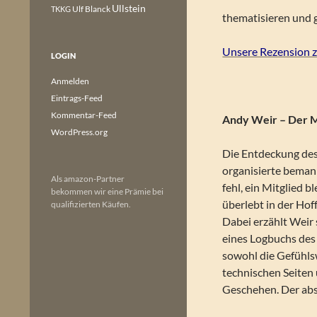
Ullstein
Ulf Blanck
TKKG
thematisieren und g
Unsere Rezension 
LOGIN
Anmelden
Eintrags-Feed
Kommentar-Feed
Andy Weir – Der M
WordPress.org
Die Entdeckung des
organisierte beman
Als amazon-Partner
fehl, ein Mitglied b
bekommen wir eine Prämie bei
überlebt in der Hof
qualifizierten Käufen.
Dabei erzählt Weir
eines Logbuchs des
sowohl die Gefühlsw
technischen Seiten 
Geschehen. Der abs