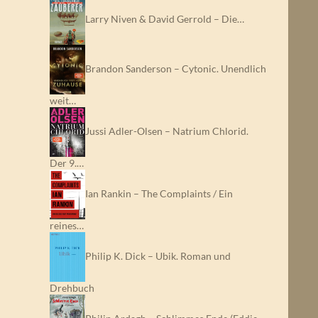
Larry Niven & David Gerrold – Die…
Brandon Sanderson – Cytonic. Unendlich
weit…
Jussi Adler-Olsen – Natrium Chlorid.
Der 9.…
Ian Rankin – The Complaints / Ein
reines…
Philip K. Dick – Ubik. Roman und
Drehbuch