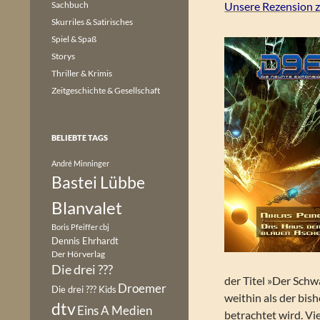
Sachbuch
Unsere Rezension 
Skurriles & Satirisches
Spiel & Spaß
Storys
Thriller & Krimis
Zeitgeschichte & Gesellschaft
BELIEBTE TAGS
André Minninger
Bastei Lübbe
Blanvalet
Boris Pfeiffer
cbj
Dennis Ehrhardt
Der Hörverlag
Die drei ???
der Titel »Der Schw
Droemer
Die drei ??? Kids
weithin als der bis
dtv
Eins A Medien
betrachtet wird. Vi