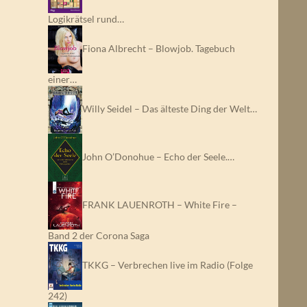
Logikrätsel rund…
Fiona Albrecht – Blowjob. Tagebuch
einer…
Willy Seidel – Das älteste Ding der Welt…
John O’Donohue – Echo der Seele.…
FRANK LAUENROTH – White Fire –
Band 2 der Corona Saga
TKKG – Verbrechen live im Radio (Folge
242)