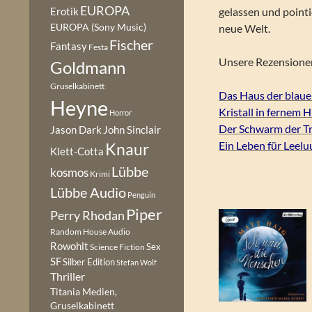
EUROPA
Erotik
gelassen und pointi
EUROPA (Sony Music)
neue Welt.
Fischer
Fantasy
Festa
Unsere Rezensione
Goldmann
Gruselkabinett
Das Haus der blau
Heyne
Kristall in fernem 
Horror
Der Schwarm der Tr
Jason Dark
John Sinclair
Ein Leben für Leelu
Knaur
Klett-Cotta
Lübbe
kosmos
Krimi
Lübbe Audio
Penguin
Piper
Perry Rhodan
Random House Audio
Rowohlt
Sex
Science Fiction
SF
Silber Edition
Stefan Wolf
Thriller
Titania Medien,
Gruselkabinett