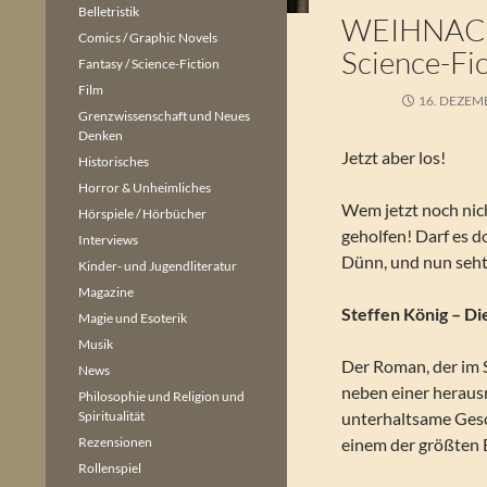
Belletristik
WEIHNAC
Comics / Graphic Novels
Science-Fi
Fantasy / Science-Fiction
Film
16. DEZEM
Grenzwissenschaft und Neues
Denken
Jetzt aber los!
Historisches
Horror & Unheimliches
Wem jetzt noch nich
Hörspiele / Hörbücher
geholfen! Darf es d
Interviews
Dünn, und nun seht
Kinder- und Jugendliteratur
Magazine
Steffen König – D
Magie und Esoterik
Musik
Der Roman, der im S
News
neben einer heraus
Philosophie und Religion und
Spiritualität
unterhaltsame Gesch
Rezensionen
einem der größten E
Rollenspiel