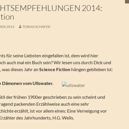
HTSEMPFEHLUNGEN 2014:
ction
BER 2014
TOBIAS SCHÄFER
ts für seine Liebsten eingefallen ist, dem wird hier
och auch mal ein Buch sein? Wir lesen uns durch Dick und
, was dieses Jahr an
Science Fiction
hängen geblieben ist:
ie Dämonen vom Ullswater.
til der frühen 1900er geschrieben zu sein scheint und
ragend packenden Erzählweise auch eine sehr
ichte erzählt, ist vor allem eines: Eine Verneigung vor
rzähler des Jahrhunderts, H.G. Wells.