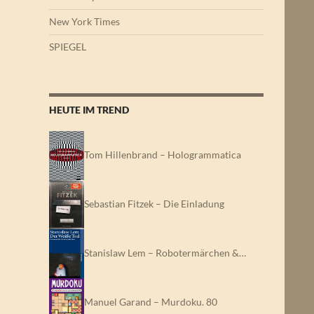
New York Times
SPIEGEL
HEUTE IM TREND
Tom Hillenbrand – Hologrammatica
Sebastian Fitzek – Die Einladung
Stanislaw Lem – Robotermärchen &…
Manuel Garand – Murdoku. 80