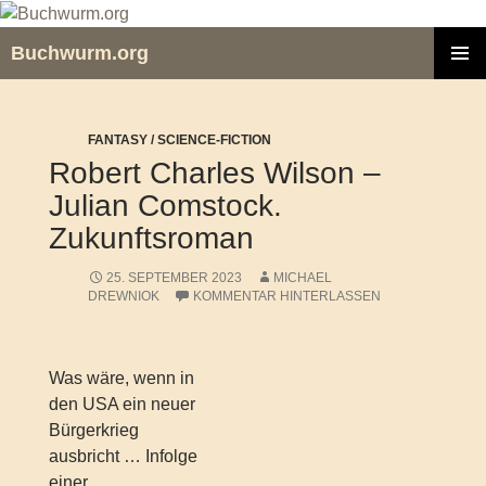
Zum
Inhalt
Buchwurm.org
springen
PRIMÄR
MENÜ
FANTASY / SCIENCE-FICTION
Robert Charles Wilson –
Julian Comstock.
Zukunftsroman
25. SEPTEMBER 2023
MICHAEL
DREWNIOK
KOMMENTAR HINTERLASSEN
Was wäre, wenn in
den USA ein neuer
Bürgerkrieg
ausbricht … Infolge
einer