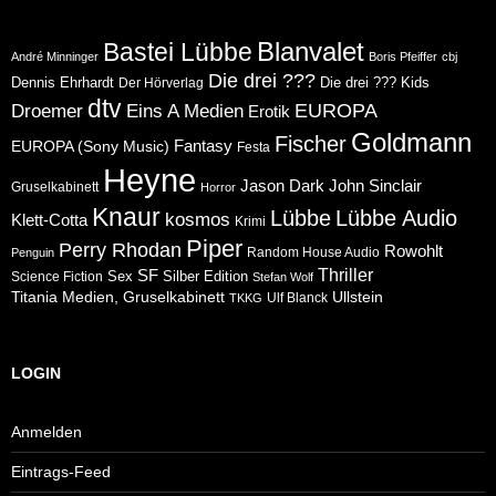
Blanvalet
Bastei Lübbe
André Minninger
Boris Pfeiffer
cbj
Die drei ???
Dennis Ehrhardt
Die drei ??? Kids
Der Hörverlag
dtv
Eins A Medien
EUROPA
Droemer
Erotik
Goldmann
Fischer
Fantasy
EUROPA (Sony Music)
Festa
Heyne
Jason Dark
John Sinclair
Gruselkabinett
Horror
Knaur
Lübbe
Lübbe Audio
kosmos
Klett-Cotta
Krimi
Piper
Perry Rhodan
Rowohlt
Random House Audio
Penguin
Thriller
SF
Sex
Silber Edition
Science Fiction
Stefan Wolf
Ullstein
Titania Medien, Gruselkabinett
Ulf Blanck
TKKG
LOGIN
Anmelden
Eintrags-Feed