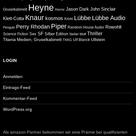
Heyne
Jason Dark
John Sinclair
Gruselkabinett
Horror
Knaur
Lübbe
Lübbe Audio
kosmos
Klett-Cotta
Krimi
Piper
Perry Rhodan
Rowohlt
Random House Audio
Penguin
Thriller
SF
Sex
Silber Edition
Science Fiction
Stefan Wolf
Ullstein
Titania Medien, Gruselkabinett
Ulf Blanck
TKKG
LOGIN
Anmelden
Eintrags-Feed
Kommentar-Feed
WordPress.org
Als amazon-Partner bekommen wir eine Prämie bei qualifizierten