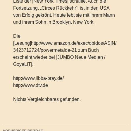
Liste der |New York Times| schaffte. Auch die
Fortsetzung, „Circes Rückkehr“, ist in den USA
von Erfolg gekrönt. Heute lebt sie mit ihrem Mann
und ihrem Sohn in Brooklyn, New York.
Die
[Lesung]http://www.amazon.de/exec/obidos/ASIN/
3423712724/powermetalde-21 zum Buch
erscheint wieder bei |JUMBO Neue Medien /
GoyaLiT|.
http://www.libba-bray.de/
http://www.dtv.de
Nichts Vergleichbares gefunden.
Beitragsnavigation
VORHERIGER BEITRAG