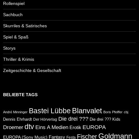
Rollenspiel
Sachbuch
Skurriles & Satirisches
Spiel & Spaß
Storys
Thriller & Krimis
Zeitgeschichte & Gesellschaft
BELIEBTE TAGS
Blanvalet
Bastei Lübbe
André Minninger
Boris Pfeiffer
cbj
Die drei ???
Dennis Ehrhardt
Die drei ??? Kids
Der Hörverlag
dtv
Eins A Medien
EUROPA
Droemer
Erotik
Goldmann
Fischer
Fantasy
EUROPA (Sony Music)
Festa