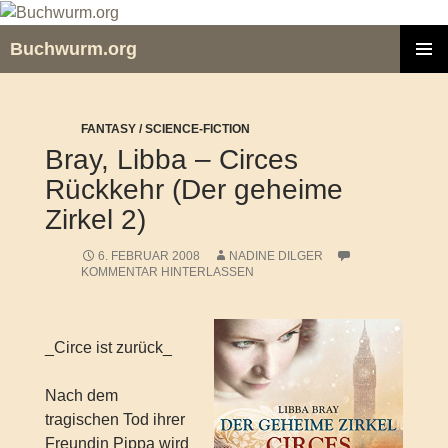
Zum
Inhalt
Buchwurm.org
springen
PRIMÄR
MENÜ
FANTASY / SCIENCE-FICTION
Bray, Libba – Circes
Rückkehr (Der geheime
Zirkel 2)
6. FEBRUAR 2008
NADINE DILGER
KOMMENTAR HINTERLASSEN
_Circe ist zurück_
Nach dem
tragischen Tod ihrer
Freundin Pippa wird