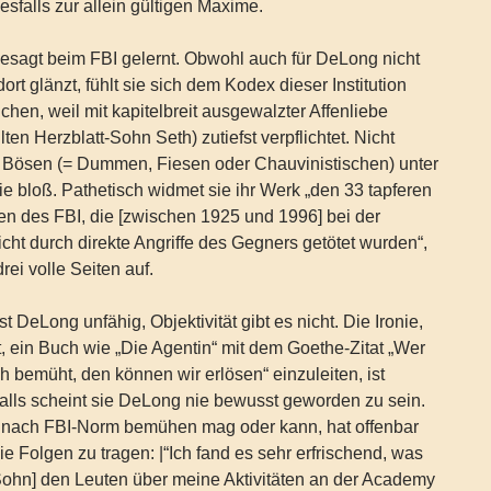
esfalls zur allein gültigen Maxime.
gesagt beim FBI gelernt. Obwohl auch für DeLong nicht
dort glänzt, fühlt sie sich dem Kodex dieser Institution
chen, weil mit kapitelbreit ausgewalzter Affenliebe
lten Herzblatt-Sohn Seth) zutiefst verpflichtet. Nicht
h Bösen (= Dummen, Fiesen oder Chauvinistischen) unter
sie bloß. Pathetisch widmet sie ihr Werk „den 33 tapferen
n des FBI, die [zwischen 1925 und 1996] bei der
icht durch direkte Angriffe des Gegners getötet wurden“,
drei volle Seiten auf.
st DeLong unfähig, Objektivität gibt es nicht. Die Ironie,
t, ein Buch wie „Die Agentin“ mit dem Goethe-Zitat „Wer
h bemüht, den können wir erlösen“ einzuleiten, ist
nfalls scheint sie DeLong nie bewusst geworden zu sein.
t nach FBI-Norm bemühen mag oder kann, hat offenbar
e Folgen zu tragen: |“Ich fand es sehr erfrischend, was
Sohn] den Leuten über meine Aktivitäten an der Academy