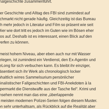
inalgeschichte zusammenführt.
ber Geschichte und Alltag des FBI sind zumindest auf
markt nicht gerade häufig. Gleichzeitig ist das Bureau
h mehr jedoch in Literatur und Film so präsent wie seit
ier wie dort tritt es jedoch im Guten wie im Bösen eher
os auf. Deshalb ist es interessant, einen Blick auf den
werfen zu können.
f meist hohem Niveau, aber eben auch nur mit Wasser
elegen, ist zumindest ein Verdienst, den Ex-Agentin und
Long für sich verbuchen kann. Es bleibt ihr einziger,
sentiert sich ihr Werk als chronologisch locker
nhaltlich wirres Sammelsurium persönlicher
inalistischer Fallgeschichten und FBI-Anekdoten à la
permarkt die Dienstwaffe aus der Tasche fiel“. Krimi und
rnsehen nennt man das eine „überlappende
ie meisten modernen Polizei-Serien folgen diesem Muster.
ion sehr unterhaltsam, als Rückblick auf die Realität aber