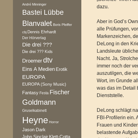
André Minninger
dazu.
Bastei Lübbe
Aber in God’s Own 
Blanvalet
Boris Pfeiffer
alle Prüfungen, vo
Dennis Ehrhardt
cbj
Markenzeichen, den
Der Hörverlag
DeLong in den Krie
Die drei ???
Landsleute übliche
Die drei ??? Kids
Nacht. Ja, Strolche
dtv
Droemer
immer noch der ver
Eins A Medien
Erotik
auszutilgen, die w
EUROPA
Wort, im Grunde al
EUROPA (Sony Music)
was das im Detail 
Fischer
Fantasy
Festa
Dienststelle.
Goldmann
DeLong schlägt na
Gruselkabinett
Heyne
FBI-Profilerin ein. 
Horror
Frauen und Kinder
Jason Dark
belastende Aufgab
Klett-Cotta
John Sinclair