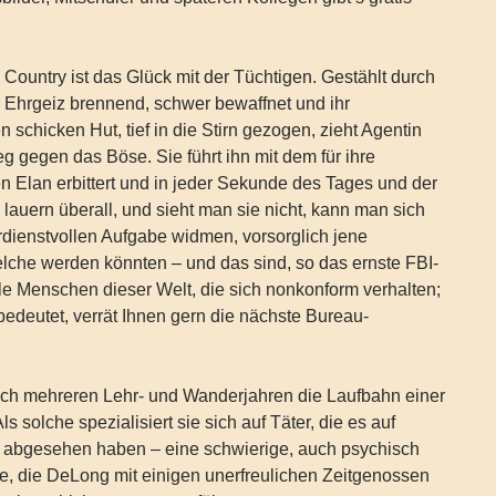
Country ist das Glück mit der Tüchtigen. Gestählt durch
r Ehrgeiz brennend, schwer bewaffnet und ihr
 schicken Hut, tief in die Stirn gezogen, zieht Agentin
g gegen das Böse. Sie führt ihn mit dem für ihre
n Elan erbittert und in jeder Sekunde des Tages und der
 lauern überall, und sieht man sie nicht, kann man sich
dienstvollen Aufgabe widmen, vorsorglich jene
elche werden könnten – und das sind, so das ernste FBI-
le Menschen dieser Welt, die sich nonkonform verhalten;
bedeutet, verrät Ihnen gern die nächste Bureau-
ch mehreren Lehr- und Wanderjahren die Laufbahn einer
Als solche spezialisiert sie sich auf Täter, die es auf
 abgesehen haben – eine schwierige, auch psychisch
e, die DeLong mit einigen unerfreulichen Zeitgenossen