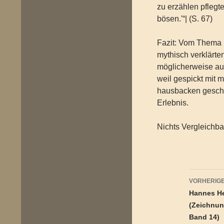
zu erzählen pflegte
bösen.'“| (S. 67)
Fazit: Vom Thema i
mythisch verklärten
möglicherweise aufs
weil gespickt mit 
hausbacken geschri
Erlebnis.
Nichts Vergleichb
Beitr
VORHERIGE
Hannes Heg
(Zeichnun
Band 14)