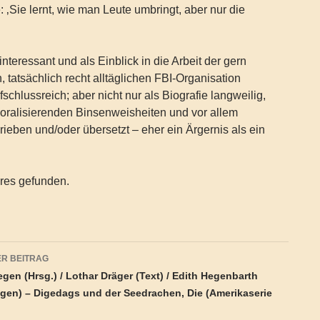
: ‚Sie lernt, wie man Leute umbringt, aber nur die
nteressant und als Einblick in die Arbeit der gern
, tatsächlich recht alltäglichen FBI-Organisation
chlussreich; aber nicht nur als Biografie langweilig,
moralisierenden Binsenweisheiten und vor allem
eben und/oder übersetzt – eher ein Ärgernis als ein
ares gefunden.
agsnavigation
R BEITRAG
en (Hrsg.) / Lothar Dräger (Text) / Edith Hegenbarth
gen) – Digedags und der Seedrachen, Die (Amerikaserie