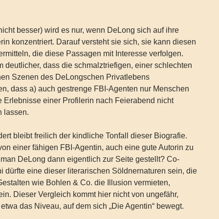
 nicht besser) wird es nur, wenn DeLong sich auf ihre
lerin konzentriert. Darauf versteht sie sich, sie kann diesen
ermitteln, die diese Passagen mit Interesse verfolgen.
deutlicher, dass die schmalztriefigen, einer schlechten
nen Szenen des DeLongschen Privatlebens
llen, dass a) auch gestrenge FBI-Agenten nur Menschen
e Erlebnisse einer Profilerin nach Feierabend nicht
n lassen.
rt bleibt freilich der kindliche Tonfall dieser Biografie.
on einer fähigen FBI-Agentin, auch eine gute Autorin zu
 man DeLong dann eigentlich zur Seite gestellt? Co-
ni dürfte eine dieser literarischen Söldnernaturen sein, die
estalten wie Bohlen & Co. die Illusion vermieten,
 sein. Dieser Vergleich kommt hier nicht von ungefähr,
 etwa das Niveau, auf dem sich „Die Agentin“ bewegt.