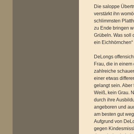
Die saloppe Übert
verstärkt ihn womö
schlimmsten Platth
zu Ende bringen wo
Grübeln. Was soll 
ein Eichhörnchen“
DeLongs offensichtl
Frau, die in einem
zahlreiche schauerl
einer etwas differ
gelangt sein. Aber
Weiß, kein Grau. N
durch ihre Ausbild
angeboren und auch
am besten gut wegs
Aufgrund von DeLo
gegen Kindesmissb