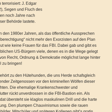
errorisiert: J. Edgar
), Segen und Fluch des
ten noch Jahre nach
ser Behörde lastete.
n den 1980er Jahren, als das öffentliche Aussprechen
berechtigung“ nicht mehr den Exorzisten auf den Plan
 gut wie keine Frauen für das FBI. Dabei gab und gibt es
blichen US-Bürgern viele, denen es in die Wege gelegt
 von Recht, Ordnung & Demokratie möglichst lange hinter
 zu bringen!
hört zu den Hütehunden, die uns Herde schafsgleich
ender Zeitgenossen vor den kriminellen Wölfen dieser
hten. Die ehemalige Krankenschwester und
utter rückt unverdrossen in die FBI-Bastion ein. Als
ldat übersteht sie klaglos maskulinen Drill und die harte
lung. Den plumpen Chauvinismus sowie die rauen
bilder, Mitschüler und späteren Kollegen gibt’s gratis