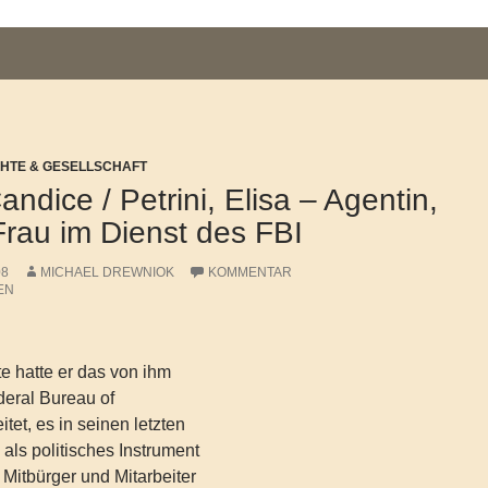
CHTE & GESELLSCHAFT
ndice / Petrini, Elisa – Agentin,
Frau im Dienst des FBI
08
MICHAEL DREWNIOK
KOMMENTAR
EN
te hatte er das von ihm
deral Bureau of
itet, es in seinen letzten
als politisches Instrument
 Mitbürger und Mitarbeiter