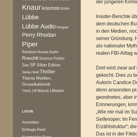
der jüngeren Krim
Knaur
kosmos
Krimi
Lübbe
Insider-Berichte ü
dem deutschen Buch
Lübbe Audio
Penguin
in den Medien, noc
Perry Rhodan
seiner Gründung. H
Piper
als nationaler Myth
Random House Audio
realen FBI-Alltag 
Rowohlt
Science Fiction
SF
Sex
Silber Edition
Dort wird zwar au
Thriller
Stefan Wolf
gekocht. Dies zu b
Titania Medien,
Autorin Candice De
Gruselkabinett
denn ansonsten prä
Ullstein
Ulf Blanck
TKKG
geordnetes, aber i
Erinnerungen, krim
„Wie mir mal im Su
LOGIN
Seifenoper: Im Fe
Anmelden
Erzählstruktur“; d
Eintrags-Feed
Das ist in der Fikt
Kommentar-Feed