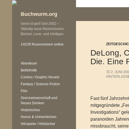
Zum
Inhalt
Buchwurm.org
springen
Geist ist geil! Seit 2002 –
Ständig neue Rezensionen,
Bücher, Lese- und Hörtipps
ZEITGESCHI
14239 Rezensionen online
DeLong, Ca
Die. Eine 
Abenteuer
Belletristik
2. JUNI 20
HINTERLASS
Comics / Graphic Novels
Fantasy / Science-Fiction
Film
Grenzwissenschaft und
Fast fünf Jahrzehn
Neues Denken
mitgegründete „Fe
Historisches
Investigations“ gele
Horror & Unheimliches
paranoiden Jahren 
Hörspiele / Hörbücher
missbraucht, seine