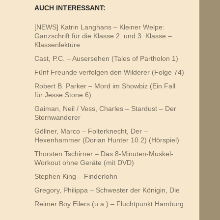
AUCH INTERESSANT:
[NEWS] Katrin Langhans – Kleiner Welpe:
Ganzschrift für die Klasse 2. und 3. Klasse –
Klassenlektüre
Cast, P.C. – Ausersehen (Tales of Partholon 1)
Fünf Freunde verfolgen den Wilderer (Folge 74)
Robert B. Parker – Mord im Showbiz (Ein Fall
für Jesse Stone 6)
Gaiman, Neil / Vess, Charles – Stardust – Der
Sternwanderer
Göllner, Marco – Folterknecht, Der –
Hexenhammer (Dorian Hunter 10.2) (Hörspiel)
Thorsten Tschirner – Das 8-Minuten-Muskel-
Workout ohne Geräte (mit DVD)
Stephen King – Finderlohn
Gregory, Philippa – Schwester der Königin, Die
Reimer Boy Eilers (u.a.) – Fluchtpunkt Hamburg