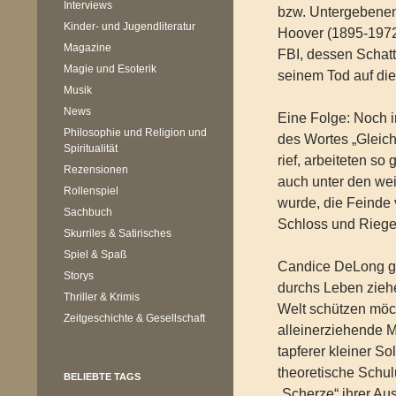
Interviews
bzw. Untergebenen t
Kinder- und Jugendliteratur
Hoover (1895-1972
Magazine
FBI, dessen Schat
Magie und Esoterik
seinem Tod auf die
Musik
News
Eine Folge: Noch i
Philosophie und Religion und
des Wortes „Gleich
Spiritualität
rief, arbeiteten so
Rezensionen
auch unter den wei
Rollenspiel
wurde, die Feinde
Sachbuch
Schloss und Riegel
Skurriles & Satirisches
Spiel & Spaß
Candice DeLong ge
Storys
durchs Leben zieh
Thriller & Krimis
Welt schützen möc
Zeitgeschichte & Gesellschaft
alleinerziehende M
tapferer kleiner So
theoretische Schu
BELIEBTE TAGS
„Scherze“ ihrer Aus