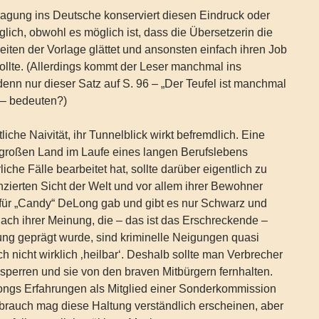
ragung ins Deutsche konserviert diesen Eindruck oder
glich, obwohl es möglich ist, dass die Übersetzerin die
eiten der Vorlage glättet und ansonsten einfach ihren Job
llte. (Allerdings kommt der Leser manchmal ins
denn nur dieser Satz auf S. 96 – „Der Teufel ist manchmal
 – bedeuten?)
iche Naivität, ihr Tunnelblick wirkt befremdlich. Eine
 großen Land im Laufe eines langen Berufslebens
iche Fälle bearbeitet hat, sollte darüber eigentlich zu
enzierten Sicht der Welt und vor allem ihrer Bewohner
 für „Candy“ DeLong gab und gibt es nur Schwarz und
ach ihrer Meinung, die – das ist das Erschreckende –
ung geprägt wurde, sind kriminelle Neigungen quasi
 nicht wirklich ‚heilbar‘. Deshalb sollte man Verbrecher
perren und sie von den braven Mitbürgern fernhalten.
ngs Erfahrungen als Mitglied einer Sonderkommission
rauch mag diese Haltung verständlich erscheinen, aber