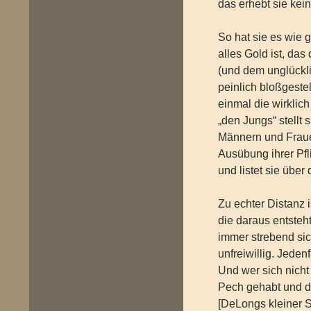
das erhebt sie kein
So hat sie es wie 
alles Gold ist, das 
(und dem unglückli
peinlich bloßgestel
einmal die wirklic
„den Jungs“ stellt 
Männern und Fraue
Ausübung ihrer Pfl
und listet sie über 
Zu echter Distanz i
die daraus entsteh
immer strebend sic
unfreiwillig. Jede
Und wer sich nich
Pech gehabt und di
[DeLongs kleiner 