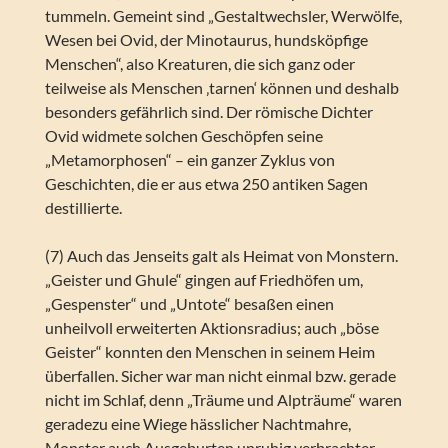
tummeln. Gemeint sind „Gestaltwechsler, Werwölfe,
Wesen bei Ovid, der Minotaurus, hundsköpfige
Menschen“, also Kreaturen, die sich ganz oder
teilweise als Menschen ‚tarnen‘ können und deshalb
besonders gefährlich sind. Der römische Dichter
Ovid widmete solchen Geschöpfen seine
„Metamorphosen“ – ein ganzer Zyklus von
Geschichten, die er aus etwa 250 antiken Sagen
destillierte.
(7) Auch das Jenseits galt als Heimat von Monstern.
„Geister und Ghule“ gingen auf Friedhöfen um,
„Gespenster“ und „Untote“ besaßen einen
unheilvoll erweiterten Aktionsradius; auch „böse
Geister“ konnten den Menschen in seinem Heim
überfallen. Sicher war man nicht einmal bzw. gerade
nicht im Schlaf, denn „Träume und Alpträume“ waren
geradezu eine Wiege hässlicher Nachtmahre,
Monster auch Ausgeburten unruhig verbrachter