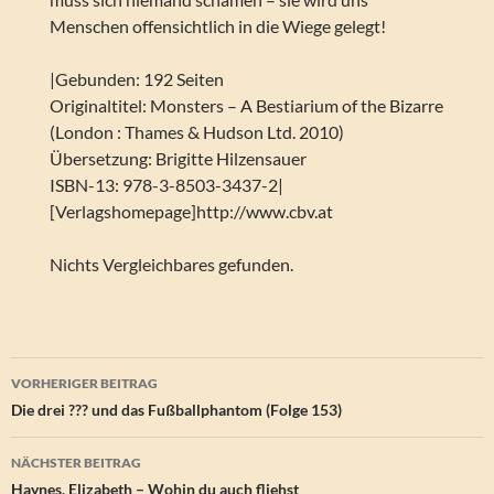
Menschen offensichtlich in die Wiege gelegt!
|Gebunden: 192 Seiten
Originaltitel: Monsters – A Bestiarium of the Bizarre
(London : Thames & Hudson Ltd. 2010)
Übersetzung: Brigitte Hilzensauer
ISBN-13: 978-3-8503-3437-2|
[Verlagshomepage]http://www.cbv.at
Nichts Vergleichbares gefunden.
Beitragsnavigation
VORHERIGER BEITRAG
Die drei ??? und das Fußballphantom (Folge 153)
NÄCHSTER BEITRAG
Haynes, Elizabeth – Wohin du auch fliehst