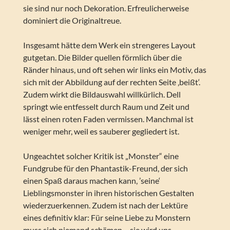
sie sind nur noch Dekoration. Erfreulicherweise
dominiert die Originaltreue.
Insgesamt hätte dem Werk ein strengeres Layout
gutgetan. Die Bilder quellen förmlich über die
Ränder hinaus, und oft sehen wir links ein Motiv, das
sich mit der Abbildung auf der rechten Seite ‚beißt‘.
Zudem wirkt die Bildauswahl willkürlich. Dell
springt wie entfesselt durch Raum und Zeit und
lässt einen roten Faden vermissen. Manchmal ist
weniger mehr, weil es sauberer gegliedert ist.
Ungeachtet solcher Kritik ist „Monster“ eine
Fundgrube für den Phantastik-Freund, der sich
einen Spaß daraus machen kann, ’seine‘
Lieblingsmonster in ihren historischen Gestalten
wiederzuerkennen. Zudem ist nach der Lektüre
eines definitiv klar: Für seine Liebe zu Monstern
muss sich niemand schämen – sie wird uns