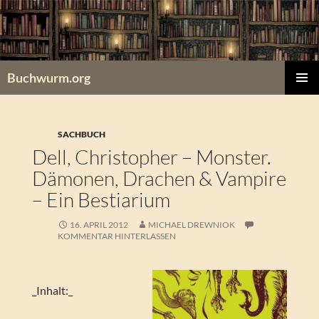
Zum
Inhalt
springen
Buchwurm.org
PRIMÄR
MENÜ
SACHBUCH
Dell, Christopher – Monster.
Dämonen, Drachen & Vampire
– Ein Bestiarium
16. APRIL 2012
MICHAEL DREWNIOK
KOMMENTAR HINTERLASSEN
_Inhalt:_