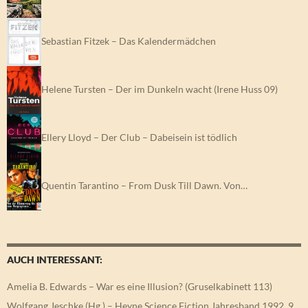
Helene Tursten – Der im Dunkeln wacht (Irene Huss 09)
Ellery Lloyd – Der Club – Dabeisein ist tödlich
Quentin Tarantino – From Dusk Till Dawn. Von…
AUCH INTERESSANT:
Amelia B. Edwards – War es eine Illusion? (Gruselkabinett 113)
Wolfgang Jeschke (Hg.) – Heyne Science Fiction Jahresband 1992. 9
Romane und Erzählungen
Die drei !!! – Nacht der Wölfe (Folge 69)
Katja Berlin, Peter Grünlich – Was wir tun, wenn der Chef