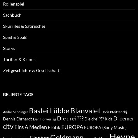
Spiel & Spaß
Storys
Thriller & Krimis
Zeitgeschichte & Gesellschaft
BELIEBTE TAGS
Blanvalet
Bastei Lübbe
André Minninger
Boris Pfeiffer
cbj
Die drei ???
Droemer
Dennis Ehrhardt
Die drei ??? Kids
Der Hörverlag
dtv
EUROPA
Eins A Medien
Erotik
EUROPA (Sony Music)
Heyne
Goldmann
Fischer
Fantasy
Festa
Gruselkabinett
Knaur
kosmos
Klett-Cotta
Jason Dark
John Sinclair
Horror
Piper
Lübbe Audio
Lübbe
Perry Rhodan
Krimi
Penguin
Rowohlt
SF
Sex
Silber Edition
Random House Audio
Science Fiction