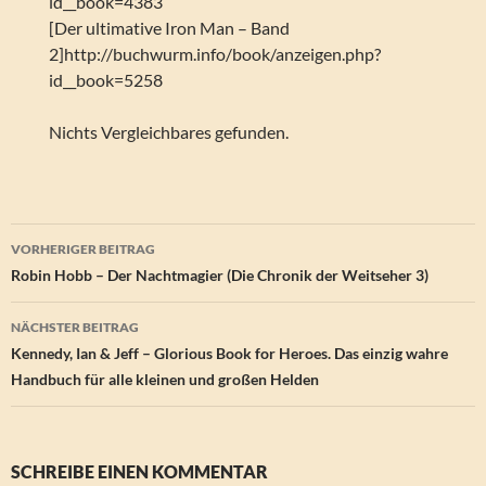
id__book=4383
[Der ultimative Iron Man – Band
2]http://buchwurm.info/book/anzeigen.php?
id__book=5258
Nichts Vergleichbares gefunden.
Beitragsnavigation
VORHERIGER BEITRAG
Robin Hobb – Der Nachtmagier (Die Chronik der Weitseher 3)
NÄCHSTER BEITRAG
Kennedy, Ian & Jeff – Glorious Book for Heroes. Das einzig wahre
Handbuch für alle kleinen und großen Helden
SCHREIBE EINEN KOMMENTAR