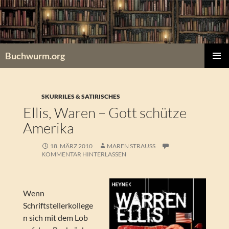
Zum
Inhalt
springen
Buchwurm.org
PRIMÄR
MENÜ
SKURRILES & SATIRISCHES
Ellis, Waren – Gott schütze
Amerika
18. MÄRZ 2010
MAREN STRAUSS
KOMMENTAR HINTERLASSEN
Wenn
Schriftstellerkollege
n sich mit dem Lob