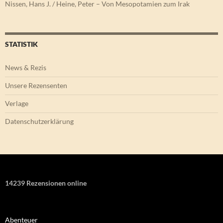
Nissen, Hans J. / Heine, Peter – Von Mesopotamien zum Irak
STATISTIK
News & Rezis
Unsere Rezensenten
Verlage
Datenschutzerklärung
14239 Rezensionen online
Abenteuer