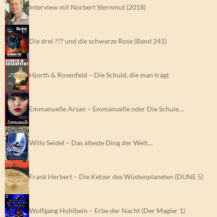
Interview mit Norbert Sternmut (2018)
Die drei ??? und die schwarze Rose (Band 241)
Hjorth & Rosenfeld – Die Schuld, die man trägt
Emmanuelle Arsan – Emmanuelle oder Die Schule…
Willy Seidel – Das älteste Ding der Welt…
Frank Herbert – Die Ketzer des Wüstenplaneten (DUNE 5)
Wolfgang Hohlbein – Erbe der Nacht (Der Magier 1)