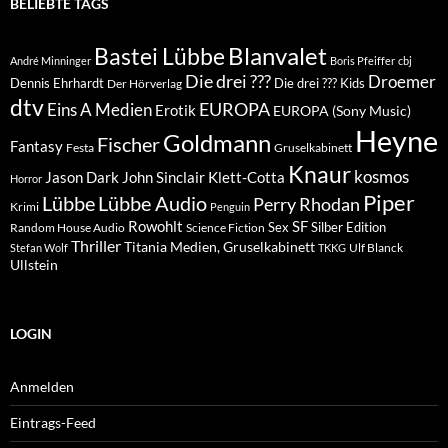
BELIEBTE TAGS
Blanvalet
Bastei Lübbe
André Minninger
Boris Pfeiffer
cbj
Die drei ???
Droemer
Dennis Ehrhardt
Die drei ??? Kids
Der Hörverlag
dtv
EUROPA
Eins A Medien
Erotik
EUROPA (Sony Music)
Heyne
Goldmann
Fischer
Fantasy
Festa
Gruselkabinett
Knaur
kosmos
Klett-Cotta
Jason Dark
John Sinclair
Horror
Piper
Lübbe Audio
Lübbe
Perry Rhodan
Krimi
Penguin
Rowohlt
SF
Sex
Silber Edition
Random House Audio
Science Fiction
Thriller
Titania Medien, Gruselkabinett
Ulf Blanck
Stefan Wolf
TKKG
Ullstein
LOGIN
Anmelden
Eintrags-Feed