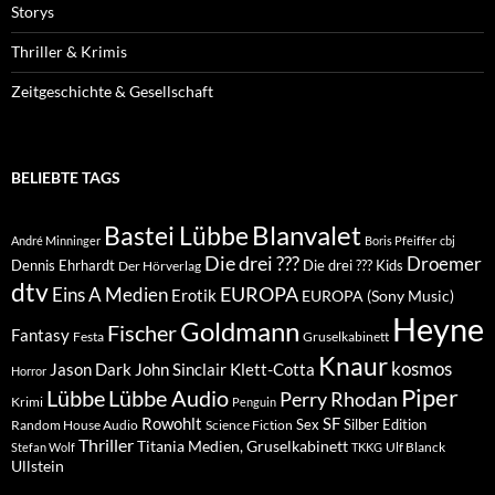
Storys
Thriller & Krimis
Zeitgeschichte & Gesellschaft
BELIEBTE TAGS
Blanvalet
Bastei Lübbe
André Minninger
Boris Pfeiffer
cbj
Die drei ???
Droemer
Dennis Ehrhardt
Die drei ??? Kids
Der Hörverlag
dtv
EUROPA
Eins A Medien
Erotik
EUROPA (Sony Music)
Heyne
Goldmann
Fischer
Fantasy
Festa
Gruselkabinett
Knaur
kosmos
Klett-Cotta
Jason Dark
John Sinclair
Horror
Piper
Lübbe Audio
Lübbe
Perry Rhodan
Krimi
Penguin
Rowohlt
SF
Sex
Silber Edition
Random House Audio
Science Fiction
Thriller
Titania Medien, Gruselkabinett
Ulf Blanck
Stefan Wolf
TKKG
Ullstein