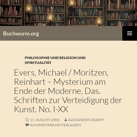
Zum
Inhalt
springen
Buchwurm.org
PRIMÄR
MENÜ
PHILOSOPHIE UND RELIGION UND
SPIRITUALITÄT
Evers, Michael / Moritzen,
Reinhart – Mysterium am
Ende der Moderne, Das.
Schriften zur Verteidigung der
Kunst. No. I-XX
11. AUGUST 2006
ALEXANDER GRAEFF
KOMMENTAR HINTERLASSEN