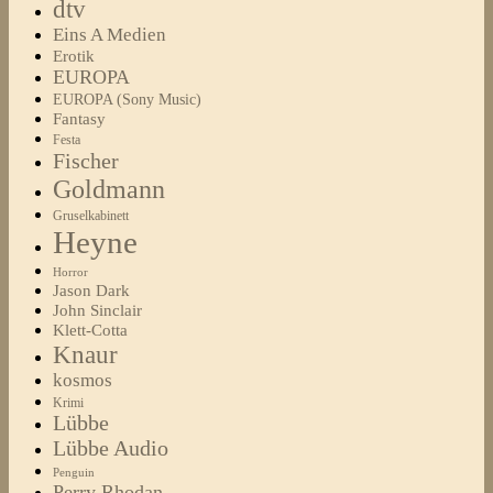
dtv
Eins A Medien
Erotik
EUROPA
EUROPA (Sony Music)
Fantasy
Festa
Fischer
Goldmann
Gruselkabinett
Heyne
Horror
Jason Dark
John Sinclair
Klett-Cotta
Knaur
kosmos
Krimi
Lübbe
Lübbe Audio
Penguin
Perry Rhodan