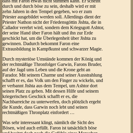
dass mit Faron etwas nicht stimmen kann. Er scheint
durch und durch böse zu sein, deshalb wird er mit
zehn Jahren in den Tempel gegeben, wo er zum
Priester ausgebildet werden soll. Allerdings dient der
Priester Nathon nicht der Friedensgöttin Jishta, die in
Callador verehrt wird, sondern dem Kriegsgott Ashtor,
der seine Hand über Faron hält und ihn zur Erde
geschickt hat, um die Überlegenheit über Jishta zu
gewinnen. Dadurch bekommt Faron eine
Extrausbildung in Kampfkunst und schwarzer Magie.
Durch mysteriöse Umstände kommen der König und
der rechtmäßige Thronfolger Garwin, Farons Bruder,
auf der Jagd ums Leben und die Krone geht an
Farador. Mit seinem Charme und seiner Ausstrahlung
schafft er es, das Volk um den Finger zu wickeln, und
er verbannt Jishta aus dem Tempel, um Ashtor dort
seinen Platz zu geben. Mit dessen Hilfe und seinem
kriegerischen Geschick schafft er es, die
Nachbarreiche zu unterwerfen, doch plötzlich ergeht
die Kunde, dass Garwin noch lebt und seinen
rechtmäßigen Thronplatz einfordert …
Was sehr interessant klingt, nämlich die Sicht des
Bösen, wird auch erfüllt. Faron ist tatsächlich böse