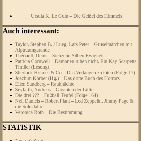
Ursula K. Le Guin – Die Geißel des Himmels
Auch interessant:
Taylor, Stephen B. / Lueg, Lars Peter – Gruselmärchen mit
Alptraumgarantie
Thériault, Denis – Siebzehn Silben Ewigkeit
Patricia Cornwell – Dämonen ruhen nicht. Ein Kay Scarpetta
Thriller (Lesung)
Sherlock Holmes & Co – Das Verlangen zu töten (Folge 17)
Joachim Körber (Hg.) – Das dritte Buch des Horrors
Ellen Sandberg – Rauhnächte
Seyfarth, Andreas – Giganten der Lüfte
Die drei ??? – Fußball-Teufel (Folge 164)
Neil Daniels – Robert Plant – Led Zeppelin, Jimmy Page &
die Solo-Jahre
Veronica Roth – Die Bestimmung
STATISTIK
News & Rezis