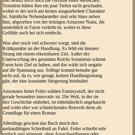
und besitzt doch noch die Gefühle eines Menschen.
Trotzdem hätten ihm ein paar Tiefen nicht geschadet,
wobei er der noch am besten ausgearbeitete Charakter
ist. Sämtliche Nebendarsteller sind sehr blass neben
ihm, abgesehen von der trotzigen Amazone Naira, die
unsterblich in Faron verliebt ist, wobei er diese
Gefühle auch bei sich entdeckt.
Was aber noch viel schwerer wiegt, sind die
Kritikpunkte an der Handlung. Es fehlt ein linearer
Strang mit einem erkennbaren Ziel. Außer der
Unterwerfung des gesamten Reichs Soramenis scheint
Faron kein Ziel zu haben, und das wirkt sich negativ
auf die Spannung aus. Selbige kommt beinahe gar
nicht auf, da es, wie gesagt, keinen Handlungsstrang
gibt, der eine konstante Steigerung beinhaltet.
Ansonsten bietet Feiler soliden Fantasystoff, der nicht
gerade besonders innovativ ist. Die Welt, in der sie
ihre Geschichte einbettet, ist mittelalterlich angehaucht
und wirkt eher wie schmückendes Beiwerk denn als
Grundlage für einen Roman.
Allerdings gewinnt das Buch durch den
ausbaufähigen Schreibstil an Fahrt. Feiler schreibt sehr
einfach und stringent, ohne Ausschweifungen oder