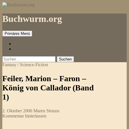
Zum
Inhalt
springen
Buchwurm.org
Primäres Menü
Impressum
Kontakt
Suchen
nach:
Fantasy / Science-Fiction
Feiler, Marion – Faron –
König von Callador (Band
1)
2. Oktober 2006
Maren Strauss
Kommentar hinterlassen