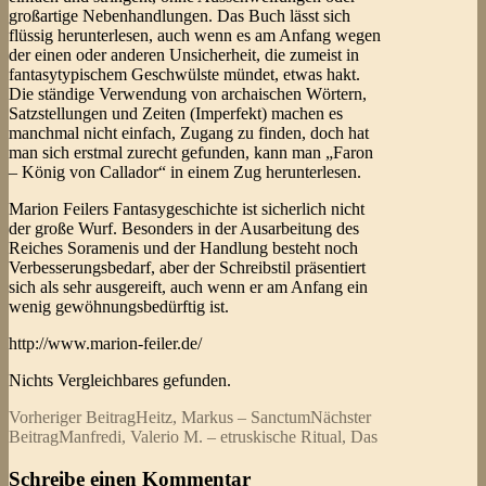
großartige Nebenhandlungen. Das Buch lässt sich
flüssig herunterlesen, auch wenn es am Anfang wegen
der einen oder anderen Unsicherheit, die zumeist in
fantasytypischem Geschwülste mündet, etwas hakt.
Die ständige Verwendung von archaischen Wörtern,
Satzstellungen und Zeiten (Imperfekt) machen es
manchmal nicht einfach, Zugang zu finden, doch hat
man sich erstmal zurecht gefunden, kann man „Faron
– König von Callador“ in einem Zug herunterlesen.
Marion Feilers Fantasygeschichte ist sicherlich nicht
der große Wurf. Besonders in der Ausarbeitung des
Reiches Soramenis und der Handlung besteht noch
Verbesserungsbedarf, aber der Schreibstil präsentiert
sich als sehr ausgereift, auch wenn er am Anfang ein
wenig gewöhnungsbedürftig ist.
http://www.marion-feiler.de/
Nichts Vergleichbares gefunden.
Beitragsnavigation
Vorheriger Beitrag
Heitz, Markus – Sanctum
Nächster
Beitrag
Manfredi, Valerio M. – etruskische Ritual, Das
Schreibe einen Kommentar