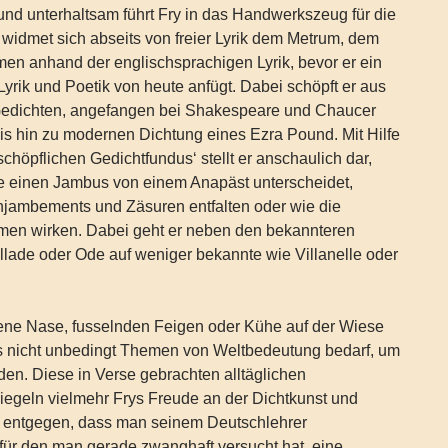
und unterhaltsam führt Fry in das Handwerkszeug für die
 widmet sich abseits von freier Lyrik dem Metrum, dem
en anhand der englischsprachigen Lyrik, bevor er ein
 Lyrik und Poetik von heute anfügt. Dabei schöpft er aus
n Gedichten, angefangen bei Shakespeare und Chaucer
s hin zu modernen Dichtung eines Ezra Pound. Mit Hilfe
chöpflichen Gedichtfundus‘ stellt er anschaulich dar,
e einen Jambus von einem Anapäst unterscheidet,
jambements und Zäsuren entfalten oder wie die
men wirken. Dabei geht er neben den bekannteren
lade oder Ode auf weniger bekannte wie Villanelle oder
gene Nase, fusselnden Feigen oder Kühe auf der Wiese
es nicht unbedingt Themen von Weltbedeutung bedarf, um
rden. Diese in Verse gebrachten alltäglichen
egeln vielmehr Frys Freude an der Dichtkunst und
 entgegen, dass man seinem Deutschlehrer
für den man gerade zwanghaft versucht hat, eine