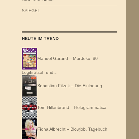
SPIEGEL
HEUTE IM TREND
Manuel Garand – Murdoku. 80
Logikrätsel rund…
Sebastian Fitzek – Die Einladung
Tom Hillenbrand – Hologrammatica
Fiona Albrecht – Blowjob. Tagebuch