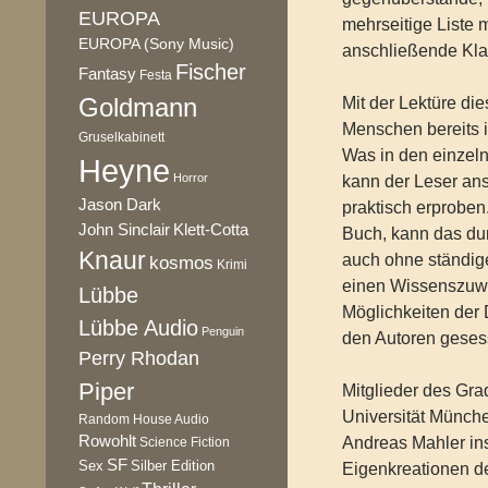
EUROPA
mehrseitige Liste 
EUROPA (Sony Music)
anschließende Kla
Fischer
Fantasy
Festa
Goldmann
Mit der Lektüre d
Menschen bereits i
Gruselkabinett
Was in den einzeln
Heyne
Horror
kann der Leser an
Jason Dark
praktisch erprobe
Klett-Cotta
John Sinclair
Buch, kann das d
Knaur
auch ohne ständig
kosmos
Krimi
einen Wissenszuwa
Lübbe
Möglichkeiten der 
Lübbe Audio
Penguin
den Autoren gesess
Perry Rhodan
Piper
Mitglieder des Gra
Universität Münch
Random House Audio
Rowohlt
Andreas Mahler in
Science Fiction
SF
Sex
Silber Edition
Eigenkreationen d