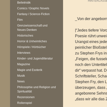
HINTERLASS
Belletristik
Comics / Graphic Novels
Fantasy / Science-Fiction
_Von der angeborn
Film
Grenzwissenschaft und
Neues Denken
|“Jedes tiefere Vor
Historisches
Poesie rührt unwei
Horror & Unheimliches
Urangst eines jede
Hörspiele / Hörbücher
peinlicher Bloßstel
Interviews
zu Stephen Frys i
Kinder- und Jugendliteratur
„Feigen, die fuss
Magazine
noch den Untertitel
Magie und Esoterik
dir“ verpasst hat.
Musik
Schriftsteller, Sc
News
Stephen Fry, den 
Philosophie und Religion und
überzeugen, dass „
Spiritualität
angeborene Sehnsu
Rezensionen
„dass wir alle das
Rollenspiel