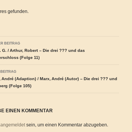
ares gefunden.
agsnavigation
R BEITRAG
. G. / Arthur, Robert – Die drei ??? und das
rschloss (Folge 11)
 BEITRAG
 André (Adaption) / Marx, André (Autor) – Die drei ??? und
berg (Folge 105)
BE EINEN KOMMENTAR
t
angemeldet
sein, um einen Kommentar abzugeben.