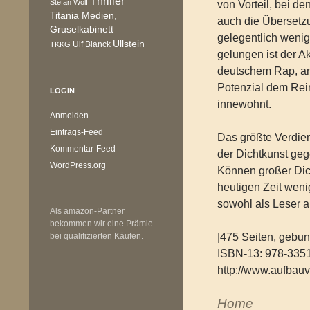
Thriller
Stefan Wolf
von Vorteil, bei de
Titania Medien,
auch die Übersetz
Gruselkabinett
gelegentlich wenige
Ullstein
Ulf Blanck
TKKG
gelungen ist der A
deutschem Rap, an
Potenzial dem Rei
LOGIN
innewohnt.
Anmelden
Eintrags-Feed
Das größte Verdien
Kommentar-Feed
der Dichtkunst ge
WordPress.org
Können großer Dich
heutigen Zeit weni
sowohl als Leser a
Als amazon-Partner
bekommen wir eine Prämie
bei qualifizierten Käufen.
|475 Seiten, gebu
ISBN-13: 978-335
http://www.aufbauv
Home