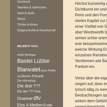
Sachbuch
Höchst kurzweilig 
Skurriles & Satirisches
Dichtkunst ein und
Spiel & Spaß
Reim und den Form
Storys
viertes Kapitel zur
Thriller & Krimis
einer Vielfalt vo
Zeitgeschichte & Gesellschaft
über Wordsworth bi
seines schier uners
was beispielsweis
BELIEBTE TAGS
welche Wirkung En
einzelnen Reimfor
André Minninger
Bastei Lübbe
Versformen wie Bal
Pantum ein.
Blanvalet
Boris Pfeiffer
Dennis Ehrhardt
cbj
Verse über die ei
Der Hörverlag
zeigen auf, dass 
Die drei ???
lyrisch tätig zu we
Die drei ??? Kids
Beobachtungen spi
dtv
Droemer
wirken dem Gefühl
Eins A Medien
Erotik
gegenüberstände, 