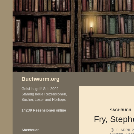
Zum
Inhalt
springen
Buchwurm.org
Geist ist geil! Seit 2002 –
Ständig neue Rezensionen,
Bücher, Lese- und Hörtipps
SACHBUCH
14239 Rezensionen online
Fry, Steph
Abenteuer
11. APRIL 