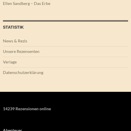
Ellen Sandberg – Das Erbe
STATISTIK
News & Rezis
Unsere Rezensenten
Verlage
Datenschutzerklärung
14239 Rezensionen online
Abenteuer