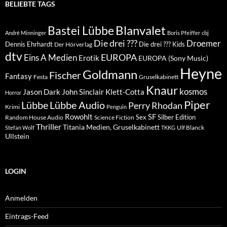
BELIEBTE TAGS
Blanvalet
Bastei Lübbe
André Minninger
Boris Pfeiffer
cbj
Die drei ???
Droemer
Dennis Ehrhardt
Die drei ??? Kids
Der Hörverlag
dtv
EUROPA
Eins A Medien
Erotik
EUROPA (Sony Music)
Heyne
Goldmann
Fischer
Fantasy
Festa
Gruselkabinett
Knaur
kosmos
Klett-Cotta
Jason Dark
John Sinclair
Horror
Piper
Lübbe Audio
Lübbe
Perry Rhodan
Krimi
Penguin
Rowohlt
SF
Sex
Silber Edition
Random House Audio
Science Fiction
Thriller
Titania Medien, Gruselkabinett
Ulf Blanck
Stefan Wolf
TKKG
Ullstein
LOGIN
Anmelden
Eintrags-Feed