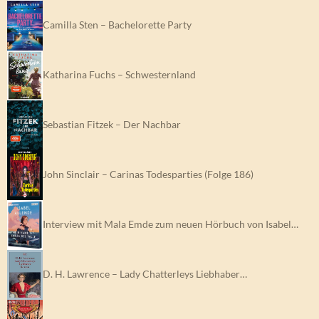
Camilla Sten – Bachelorette Party
Katharina Fuchs – Schwesternland
Sebastian Fitzek – Der Nachbar
John Sinclair – Carinas Todesparties (Folge 186)
Interview mit Mala Emde zum neuen Hörbuch von Isabel…
D. H. Lawrence – Lady Chatterleys Liebhaber…