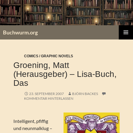
Zum
Inhalt
springen
Buchwurm.org
PRIMÄR
MENÜ
COMICS / GRAPHIC NOVELS
Groening, Matt
(Herausgeber) – Lisa-Buch,
Das
23. SEPTEMBER 2007
BJÖRN BACKES
KOMMENTAR HINTERLASSEN
Intelligent, pfiffig
und neunmalklug –