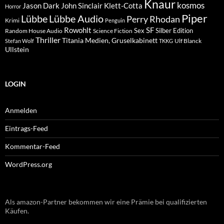
Knaur
kosmos
Klett-Cotta
Jason Dark
John Sinclair
Horror
Piper
Lübbe Audio
Lübbe
Perry Rhodan
Krimi
Penguin
Rowohlt
SF
Sex
Silber Edition
Random House Audio
Science Fiction
Thriller
Titania Medien, Gruselkabinett
Ulf Blanck
Stefan Wolf
TKKG
Ullstein
LOGIN
Anmelden
Eintrags-Feed
Kommentar-Feed
WordPress.org
Als amazon-Partner bekommen wir eine Prämie bei qualifizierten
Käufen.