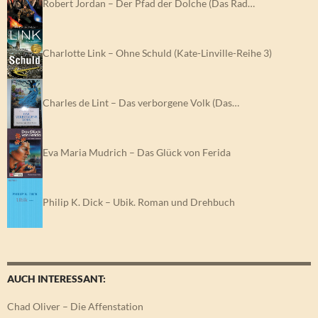
Robert Jordan – Der Pfad der Dolche (Das Rad…
Charlotte Link – Ohne Schuld (Kate-Linville-Reihe 3)
Charles de Lint – Das verborgene Volk (Das…
Eva Maria Mudrich – Das Glück von Ferida
Philip K. Dick – Ubik. Roman und Drehbuch
AUCH INTERESSANT:
Chad Oliver – Die Affenstation