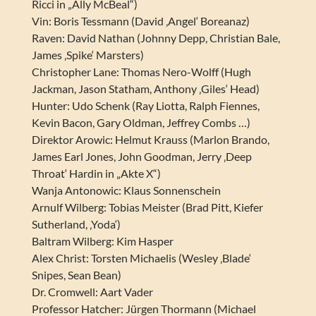
Ricci in „Ally McBeal“)
Vin: Boris Tessmann (David ‚Angel‘ Boreanaz)
Raven: David Nathan (Johnny Depp, Christian Bale,
James ‚Spike‘ Marsters)
Christopher Lane: Thomas Nero-Wolff (Hugh
Jackman, Jason Statham, Anthony ‚Giles‘ Head)
Hunter: Udo Schenk (Ray Liotta, Ralph Fiennes,
Kevin Bacon, Gary Oldman, Jeffrey Combs …)
Direktor Arowic: Helmut Krauss (Marlon Brando,
James Earl Jones, John Goodman, Jerry ‚Deep
Throat‘ Hardin in „Akte X“)
Wanja Antonowic: Klaus Sonnenschein
Arnulf Wilberg: Tobias Meister (Brad Pitt, Kiefer
Sutherland, ‚Yoda‘)
Baltram Wilberg: Kim Hasper
Alex Christ: Torsten Michaelis (Wesley ‚Blade‘
Snipes, Sean Bean)
Dr. Cromwell: Aart Vader
Professor Hatcher: Jürgen Thormann (Michael