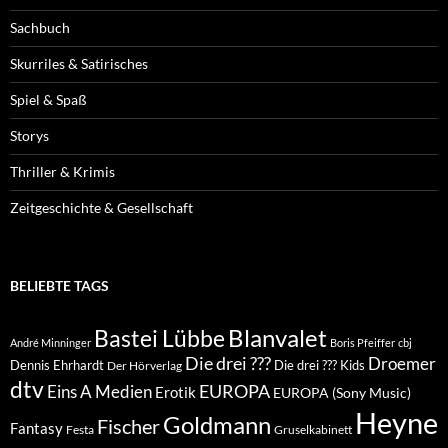
Sachbuch
Skurriles & Satirisches
Spiel & Spaß
Storys
Thriller & Krimis
Zeitgeschichte & Gesellschaft
BELIEBTE TAGS
Blanvalet
Bastei Lübbe
André Minninger
Boris Pfeiffer
cbj
Die drei ???
Droemer
Dennis Ehrhardt
Die drei ??? Kids
Der Hörverlag
dtv
EUROPA
Eins A Medien
Erotik
EUROPA (Sony Music)
Heyne
Goldmann
Fischer
Fantasy
Festa
Gruselkabinett