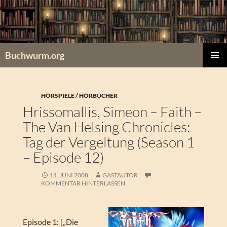
Zum
Inhalt
springen
Buchwurm.org
PRIMÄR
MENÜ
HÖRSPIELE / HÖRBÜCHER
Hrissomallis, Simeon – Faith –
The Van Helsing Chronicles:
Tag der Vergeltung (Season 1
– Episode 12)
14. JUNI 2008
GASTAUTOR
KOMMENTAR HINTERLASSEN
Episode 1: [„Die