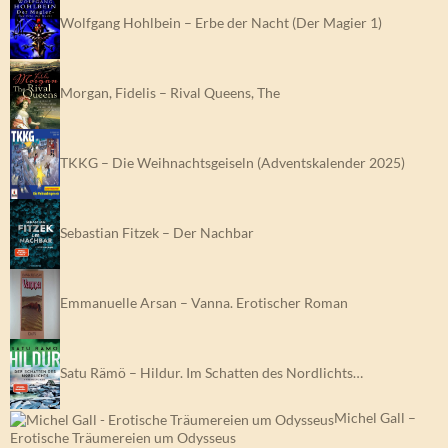
Wolfgang Hohlbein – Erbe der Nacht (Der Magier 1)
Morgan, Fidelis – Rival Queens, The
TKKG – Die Weihnachtsgeiseln (Adventskalender 2025)
Sebastian Fitzek – Der Nachbar
Emmanuelle Arsan – Vanna. Erotischer Roman
Satu Rämö – Hildur. Im Schatten des Nordlichts…
Michel Gall –
Erotische Träumereien um Odysseus