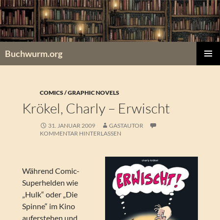
Zum
Inhalt
springen
Buchwurm.org
PRIMÄR
MENÜ
COMICS / GRAPHIC NOVELS
Krökel, Charly – Erwischt
31. JANUAR 2009
GASTAUTOR
KOMMENTAR HINTERLASSEN
Während Comic-
Superhelden wie
„Hulk“ oder „Die
Spinne“ im Kino
auferstehen und