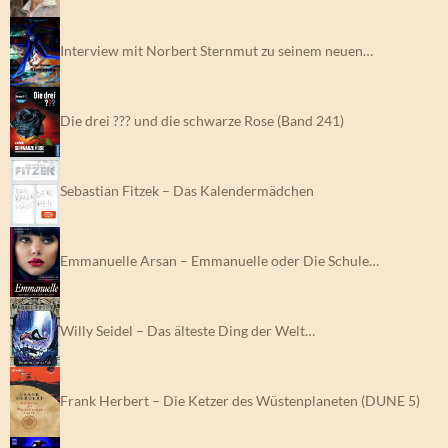
Interview mit Norbert Sternmut zu seinem neuen…
Die drei ??? und die schwarze Rose (Band 241)
Sebastian Fitzek – Das Kalendermädchen
Emmanuelle Arsan – Emmanuelle oder Die Schule…
Willy Seidel – Das älteste Ding der Welt…
Frank Herbert – Die Ketzer des Wüstenplaneten (DUNE 5)