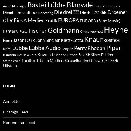
Blanvalet
Bastei Lübbe
André Minninger
Boris Pfeiffer
cbj
Die drei ???
Droemer
Dennis Ehrhardt
Die drei ??? Kids
Der Hörverlag
dtv
EUROPA
Eins A Medien
Erotik
EUROPA (Sony Music)
Heyne
Goldmann
Fischer
Fantasy
Festa
Gruselkabinett
Knaur
kosmos
Klett-Cotta
Jason Dark
John Sinclair
Horror
Piper
Lübbe Audio
Lübbe
Perry Rhodan
Krimi
Penguin
Rowohlt
SF
Sex
Silber Edition
Random House Audio
Science Fiction
Thriller
Titania Medien, Gruselkabinett
Ulf Blanck
Stefan Wolf
TKKG
Ullstein
LOGIN
Anmelden
Eintrags-Feed
Kommentar-Feed