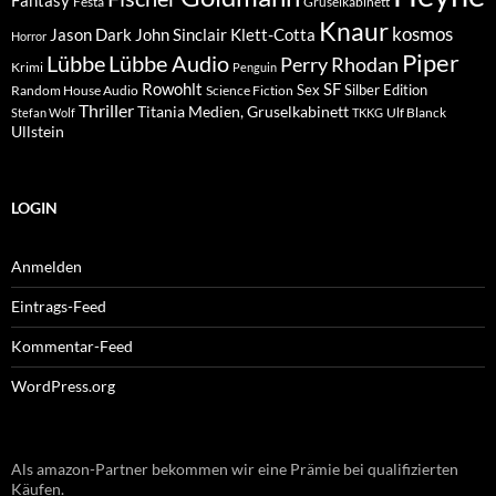
Fantasy
Festa
Gruselkabinett
Knaur
kosmos
Klett-Cotta
Jason Dark
John Sinclair
Horror
Piper
Lübbe Audio
Lübbe
Perry Rhodan
Krimi
Penguin
Rowohlt
SF
Sex
Silber Edition
Random House Audio
Science Fiction
Thriller
Titania Medien, Gruselkabinett
Ulf Blanck
Stefan Wolf
TKKG
Ullstein
LOGIN
Anmelden
Eintrags-Feed
Kommentar-Feed
WordPress.org
Als amazon-Partner bekommen wir eine Prämie bei qualifizierten
Käufen.