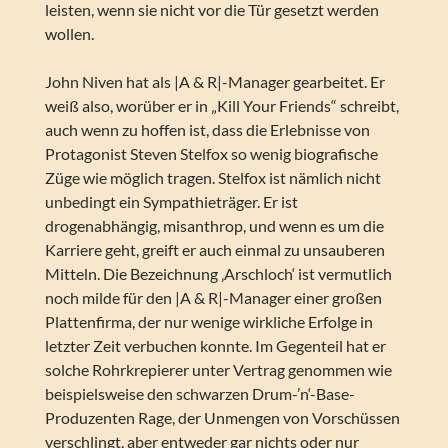
leisten, wenn sie nicht vor die Tür gesetzt werden
wollen.
John Niven hat als |A & R|-Manager gearbeitet. Er
weiß also, worüber er in „Kill Your Friends“ schreibt,
auch wenn zu hoffen ist, dass die Erlebnisse von
Protagonist Steven Stelfox so wenig biografische
Züge wie möglich tragen. Stelfox ist nämlich nicht
unbedingt ein Sympathieträger. Er ist
drogenabhängig, misanthrop, und wenn es um die
Karriere geht, greift er auch einmal zu unsauberen
Mitteln. Die Bezeichnung ‚Arschloch‘ ist vermutlich
noch milde für den |A & R|-Manager einer großen
Plattenfirma, der nur wenige wirkliche Erfolge in
letzter Zeit verbuchen konnte. Im Gegenteil hat er
solche Rohrkrepierer unter Vertrag genommen wie
beispielsweise den schwarzen Drum-’n‘-Base-
Produzenten Rage, der Unmengen von Vorschüssen
verschlingt, aber entweder gar nichts oder nur