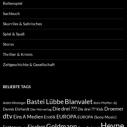
Rollenspiel
Sachbuch
Skurriles & Satirisches
Spiel & Spaß
Storys
Thriller & Krimis
Zeitgeschichte & Gesellschaft
BELIEBTE TAGS
Blanvalet
Bastei Lübbe
André Minninger
Boris Pfeiffer
cbj
Die drei ???
Droemer
Dennis Ehrhardt
Die drei ??? Kids
Der Hörverlag
dtv
EUROPA
Eins A Medien
Erotik
EUROPA (Sony Music)
Heyne
Goldmann
Fischer