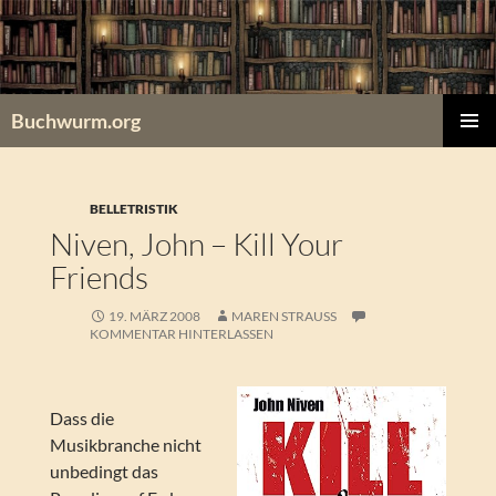
Zum
Inhalt
springen
Buchwurm.org
PRIMÄR
MENÜ
BELLETRISTIK
Niven, John – Kill Your
Friends
19. MÄRZ 2008
MAREN STRAUSS
KOMMENTAR HINTERLASSEN
Dass die
Musikbranche nicht
unbedingt das